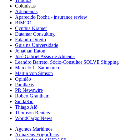
Tributos
Colunistas
Aduaneiras
Aparecido Rocha - insurance review
BIMCO
Cynthia Kramer
Datamar Consulting
Falando Direito
Guia na Universidade
Jonathan Eaton
José Gabriel Assis de Almeida
Leandro Barreto, Sócio-Consultor SOLVE Shipping
Marcelo L. Sammarco
Martin von Simson
Opinião
Parallaxis
PR Newswire
Robert Grantham
SindaRio
Thiago Aló
Thomson Reuters
WorldCargo News
Agentes Marítimos
Armazéns Frigoríficos