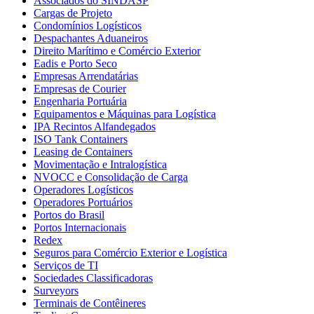
Associados do SINDASP
Cargas de Projeto
Condomínios Logísticos
Despachantes Aduaneiros
Direito Marítimo e Comércio Exterior
Eadis e Porto Seco
Empresas Arrendatárias
Empresas de Courier
Engenharia Portuária
Equipamentos e Máquinas para Logística
IPA Recintos Alfandegados
ISO Tank Containers
Leasing de Containers
Movimentação e Intralogística
NVOCC e Consolidação de Carga
Operadores Logísticos
Operadores Portuários
Portos do Brasil
Portos Internacionais
Redex
Seguros para Comércio Exterior e Logística
Serviços de TI
Sociedades Classificadoras
Surveyors
Terminais de Contêineres