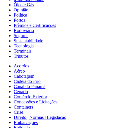
Óleo e Gás
Opinião
Política
Portos
Prêmios e Certificações
Rodoviário
Seguros
Sustentabilidade
Tecnologia
Terminais
Tributos
Acordos
Aéreo
Cabotagem
Cadeia do Frio
Canal do Panamá
Cenário
Comércio Exterior
Concessões e Licitações
Containers
Crise
Direito | Normas | Legislação
Embarcações
Entidades