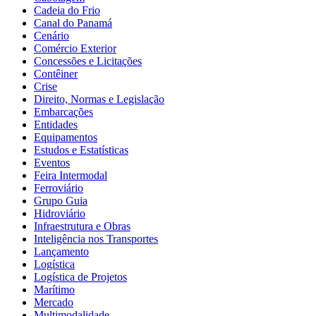
Cadeia do Frio
Canal do Panamá
Cenário
Comércio Exterior
Concessões e Licitações
Contêiner
Crise
Direito, Normas e Legislação
Embarcações
Entidades
Equipamentos
Estudos e Estatísticas
Eventos
Feira Intermodal
Ferroviário
Grupo Guia
Hidroviário
Infraestrutura e Obras
Inteligência nos Transportes
Lançamento
Logística
Logística de Projetos
Marítimo
Mercado
Multimodalidade