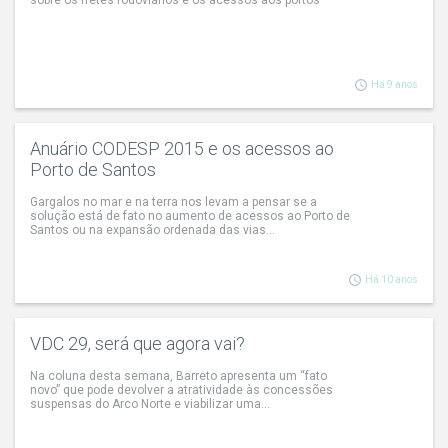
sobre os fretes rodoviários e os acessos aos portos
Há 9 anos
Anuário CODESP 2015 e os acessos ao
Porto de Santos
Gargalos no mar e na terra nos levam a pensar se a
solução está de fato no aumento de acessos ao Porto de
Santos ou na expansão ordenada das vias...
Há 10 anos
VDC 29, será que agora vai?
Na coluna desta semana, Barreto apresenta um “fato
novo” que pode devolver a atratividade às concessões
suspensas do Arco Norte e viabilizar uma...