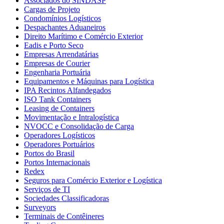
Associados do SINDASP
Cargas de Projeto
Condomínios Logísticos
Despachantes Aduaneiros
Direito Marítimo e Comércio Exterior
Eadis e Porto Seco
Empresas Arrendatárias
Empresas de Courier
Engenharia Portuária
Equipamentos e Máquinas para Logística
IPA Recintos Alfandegados
ISO Tank Containers
Leasing de Containers
Movimentação e Intralogística
NVOCC e Consolidação de Carga
Operadores Logísticos
Operadores Portuários
Portos do Brasil
Portos Internacionais
Redex
Seguros para Comércio Exterior e Logística
Serviços de TI
Sociedades Classificadoras
Surveyors
Terminais de Contêineres