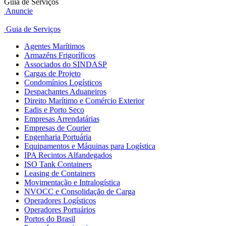
Guia de Serviços
Anuncie
Guia de Serviços
Agentes Marítimos
Armazéns Frigoríficos
Associados do SINDASP
Cargas de Projeto
Condomínios Logísticos
Despachantes Aduaneiros
Direito Marítimo e Comércio Exterior
Eadis e Porto Seco
Empresas Arrendatárias
Empresas de Courier
Engenharia Portuária
Equipamentos e Máquinas para Logística
IPA Recintos Alfandegados
ISO Tank Containers
Leasing de Containers
Movimentação e Intralogística
NVOCC e Consolidação de Carga
Operadores Logísticos
Operadores Portuários
Portos do Brasil