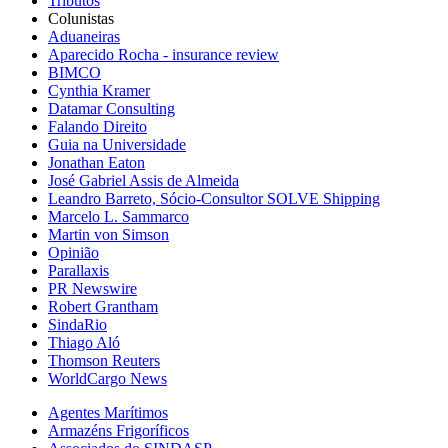
Tributos
Colunistas
Aduaneiras
Aparecido Rocha - insurance review
BIMCO
Cynthia Kramer
Datamar Consulting
Falando Direito
Guia na Universidade
Jonathan Eaton
José Gabriel Assis de Almeida
Leandro Barreto, Sócio-Consultor SOLVE Shipping
Marcelo L. Sammarco
Martin von Simson
Opinião
Parallaxis
PR Newswire
Robert Grantham
SindaRio
Thiago Aló
Thomson Reuters
WorldCargo News
Agentes Marítimos
Armazéns Frigoríficos