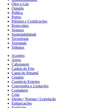
Óleo e Gás
Opinião
Política
Portos
Prêmios e Certificações
Rodoviário
Seguros
Sustentabilidade
Tecnologia
Terminais
Tributos
Acordos
Aéreo
Cabotagem
Cadeia do Frio
Canal do Panamá
Cenário
Comércio Exterior
Concessões e Licitações
Containers
Crise
Direito | Normas | Legislação
Embarcações
Entidades