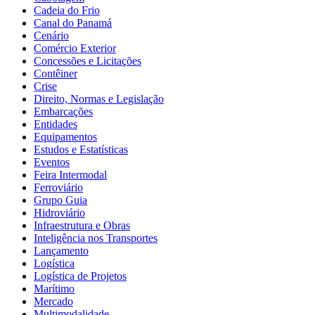
Cadeia do Frio
Canal do Panamá
Cenário
Comércio Exterior
Concessões e Licitações
Contêiner
Crise
Direito, Normas e Legislação
Embarcações
Entidades
Equipamentos
Estudos e Estatísticas
Eventos
Feira Intermodal
Ferroviário
Grupo Guia
Hidroviário
Infraestrutura e Obras
Inteligência nos Transportes
Lançamento
Logística
Logística de Projetos
Marítimo
Mercado
Multimodalidade