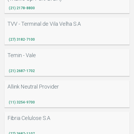
(21) 2178-8800
TVV - Terminal de Vila Velha S.A
(27) 3182-7100
Temin - Vale
(21) 2687-1702
O
Allink Neutral Provider
(11) 3254-9700
Fibria Celulose S.A
(27) 3687-1107