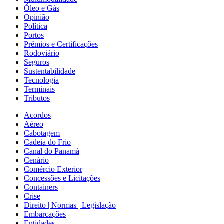
Óleo e Gás
Opinião
Política
Portos
Prêmios e Certificações
Rodoviário
Seguros
Sustentabilidade
Tecnologia
Terminais
Tributos
Acordos
Aéreo
Cabotagem
Cadeia do Frio
Canal do Panamá
Cenário
Comércio Exterior
Concessões e Licitações
Containers
Crise
Direito | Normas | Legislação
Embarcações
Entidades