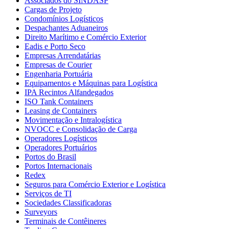
Associados do SINDASP
Cargas de Projeto
Condomínios Logísticos
Despachantes Aduaneiros
Direito Marítimo e Comércio Exterior
Eadis e Porto Seco
Empresas Arrendatárias
Empresas de Courier
Engenharia Portuária
Equipamentos e Máquinas para Logística
IPA Recintos Alfandegados
ISO Tank Containers
Leasing de Containers
Movimentação e Intralogística
NVOCC e Consolidação de Carga
Operadores Logísticos
Operadores Portuários
Portos do Brasil
Portos Internacionais
Redex
Seguros para Comércio Exterior e Logística
Serviços de TI
Sociedades Classificadoras
Surveyors
Terminais de Contêineres