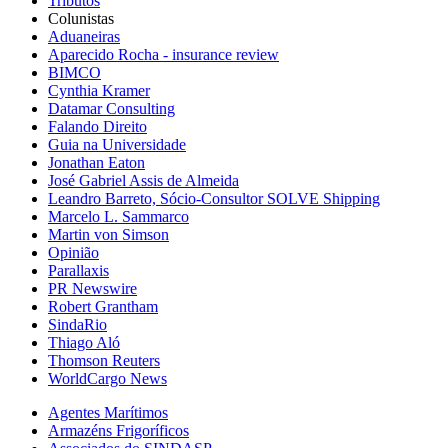
Tributos
Colunistas
Aduaneiras
Aparecido Rocha - insurance review
BIMCO
Cynthia Kramer
Datamar Consulting
Falando Direito
Guia na Universidade
Jonathan Eaton
José Gabriel Assis de Almeida
Leandro Barreto, Sócio-Consultor SOLVE Shipping
Marcelo L. Sammarco
Martin von Simson
Opinião
Parallaxis
PR Newswire
Robert Grantham
SindaRio
Thiago Aló
Thomson Reuters
WorldCargo News
Agentes Marítimos
Armazéns Frigoríficos