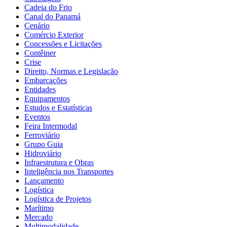
Cadeia do Frio
Canal do Panamá
Cenário
Comércio Exterior
Concessões e Licitações
Contêiner
Crise
Direito, Normas e Legislação
Embarcações
Entidades
Equipamentos
Estudos e Estatísticas
Eventos
Feira Intermodal
Ferroviário
Grupo Guia
Hidroviário
Infraestrutura e Obras
Inteligência nos Transportes
Lançamento
Logística
Logística de Projetos
Marítimo
Mercado
Multimodalidade