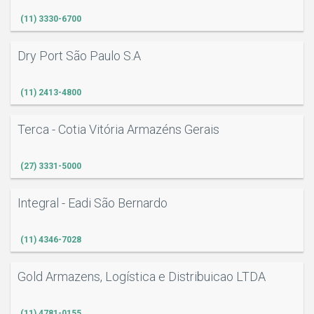
(11) 3330-6700
Dry Port São Paulo S.A
(11) 2413-4800
Terca - Cotia Vitória Armazéns Gerais
O
(27) 3331-5000
Integral - Eadi São Bernardo
(11) 4346-7028
Gold Armazens, Logística e Distribuicao LTDA
(11) 4781-0155