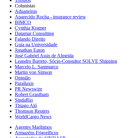
Tributos
Colunistas
Aduaneiras
Aparecido Rocha - insurance review
BIMCO
Cynthia Kramer
Datamar Consulting
Falando Direito
Guia na Universidade
Jonathan Eaton
José Gabriel Assis de Almeida
Leandro Barreto, Sócio-Consultor SOLVE Shipping
Marcelo L. Sammarco
Martin von Simson
Opinião
Parallaxis
PR Newswire
Robert Grantham
SindaRio
Thiago Aló
Thomson Reuters
WorldCargo News
Agentes Marítimos
Armazéns Frigoríficos