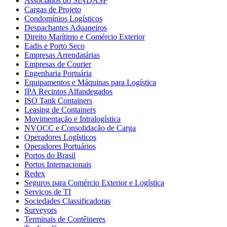
Associados do SINDASP
Cargas de Projeto
Condomínios Logísticos
Despachantes Aduaneiros
Direito Marítimo e Comércio Exterior
Eadis e Porto Seco
Empresas Arrendatárias
Empresas de Courier
Engenharia Portuária
Equipamentos e Máquinas para Logística
IPA Recintos Alfandegados
ISO Tank Containers
Leasing de Containers
Movimentação e Intralogística
NVOCC e Consolidação de Carga
Operadores Logísticos
Operadores Portuários
Portos do Brasil
Portos Internacionais
Redex
Seguros para Comércio Exterior e Logística
Serviços de TI
Sociedades Classificadoras
Surveyors
Terminais de Contêineres