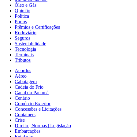
Óleo e Gás
Opinião
Política
Portos
Prêmios e Certificações
Rodoviário
Seguros
Sustentabilidade
Tecnologia
Terminais
Tributos
Acordos
Aéreo
Cabotagem
Cadeia do Frio
Canal do Panamá
Cenário
Comércio Exterior
Concessões e Licitações
Containers
Crise
Direito | Normas | Legislação
Embarcações
Entidades