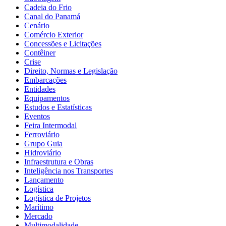
Cadeia do Frio
Canal do Panamá
Cenário
Comércio Exterior
Concessões e Licitações
Contêiner
Crise
Direito, Normas e Legislação
Embarcações
Entidades
Equipamentos
Estudos e Estatísticas
Eventos
Feira Intermodal
Ferroviário
Grupo Guia
Hidroviário
Infraestrutura e Obras
Inteligência nos Transportes
Lançamento
Logística
Logística de Projetos
Marítimo
Mercado
Multimodalidade