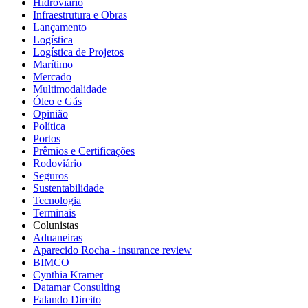
Hidroviário
Infraestrutura e Obras
Lançamento
Logística
Logística de Projetos
Marítimo
Mercado
Multimodalidade
Óleo e Gás
Opinião
Política
Portos
Prêmios e Certificações
Rodoviário
Seguros
Sustentabilidade
Tecnologia
Terminais
Colunistas
Aduaneiras
Aparecido Rocha - insurance review
BIMCO
Cynthia Kramer
Datamar Consulting
Falando Direito