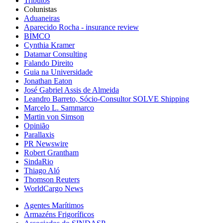
Tributos
Colunistas
Aduaneiras
Aparecido Rocha - insurance review
BIMCO
Cynthia Kramer
Datamar Consulting
Falando Direito
Guia na Universidade
Jonathan Eaton
José Gabriel Assis de Almeida
Leandro Barreto, Sócio-Consultor SOLVE Shipping
Marcelo L. Sammarco
Martin von Simson
Opinião
Parallaxis
PR Newswire
Robert Grantham
SindaRio
Thiago Aló
Thomson Reuters
WorldCargo News
Agentes Marítimos
Armazéns Frigoríficos