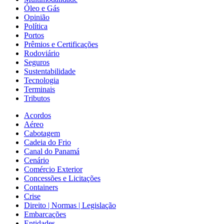
Óleo e Gás
Opinião
Política
Portos
Prêmios e Certificações
Rodoviário
Seguros
Sustentabilidade
Tecnologia
Terminais
Tributos
Acordos
Aéreo
Cabotagem
Cadeia do Frio
Canal do Panamá
Cenário
Comércio Exterior
Concessões e Licitações
Containers
Crise
Direito | Normas | Legislação
Embarcações
Entidades