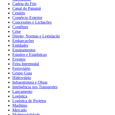
Cadeia do Frio
Canal do Panamá
Cenário
Comércio Exterior
Concessões e Licitações
Contêiner
Crise
Direito, Normas e Legislação
Embarcações
Entidades
Equipamentos
Estudos e Estatísticas
Eventos
Feira Intermodal
Ferroviário
Grupo Guia
Hidroviário
Infraestrutura e Obras
Inteligência nos Transportes
Lançamento
Logística
Logística de Projetos
Marítimo
Mercado
Multimodalidade