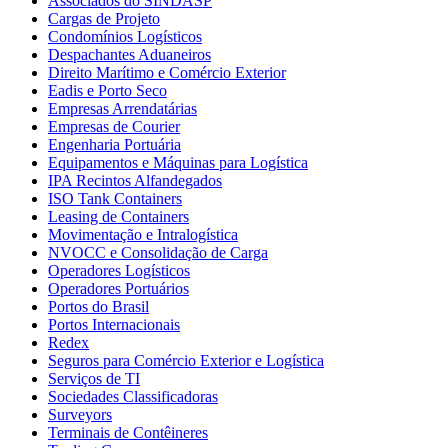
Associados do SINDASP
Cargas de Projeto
Condomínios Logísticos
Despachantes Aduaneiros
Direito Marítimo e Comércio Exterior
Eadis e Porto Seco
Empresas Arrendatárias
Empresas de Courier
Engenharia Portuária
Equipamentos e Máquinas para Logística
IPA Recintos Alfandegados
ISO Tank Containers
Leasing de Containers
Movimentação e Intralogística
NVOCC e Consolidação de Carga
Operadores Logísticos
Operadores Portuários
Portos do Brasil
Portos Internacionais
Redex
Seguros para Comércio Exterior e Logística
Serviços de TI
Sociedades Classificadoras
Surveyors
Terminais de Contêineres