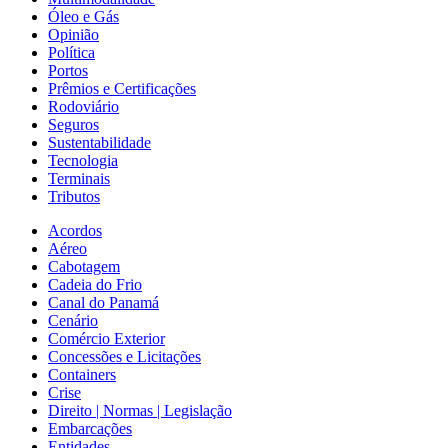
Óleo e Gás
Opinião
Política
Portos
Prêmios e Certificações
Rodoviário
Seguros
Sustentabilidade
Tecnologia
Terminais
Tributos
Acordos
Aéreo
Cabotagem
Cadeia do Frio
Canal do Panamá
Cenário
Comércio Exterior
Concessões e Licitações
Containers
Crise
Direito | Normas | Legislação
Embarcações
Entidades