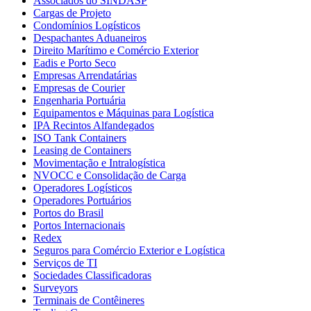
Associados do SINDASP
Cargas de Projeto
Condomínios Logísticos
Despachantes Aduaneiros
Direito Marítimo e Comércio Exterior
Eadis e Porto Seco
Empresas Arrendatárias
Empresas de Courier
Engenharia Portuária
Equipamentos e Máquinas para Logística
IPA Recintos Alfandegados
ISO Tank Containers
Leasing de Containers
Movimentação e Intralogística
NVOCC e Consolidação de Carga
Operadores Logísticos
Operadores Portuários
Portos do Brasil
Portos Internacionais
Redex
Seguros para Comércio Exterior e Logística
Serviços de TI
Sociedades Classificadoras
Surveyors
Terminais de Contêineres