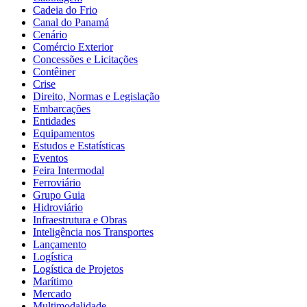
Cadeia do Frio
Canal do Panamá
Cenário
Comércio Exterior
Concessões e Licitações
Contêiner
Crise
Direito, Normas e Legislação
Embarcações
Entidades
Equipamentos
Estudos e Estatísticas
Eventos
Feira Intermodal
Ferroviário
Grupo Guia
Hidroviário
Infraestrutura e Obras
Inteligência nos Transportes
Lançamento
Logística
Logística de Projetos
Marítimo
Mercado
Multimodalidade