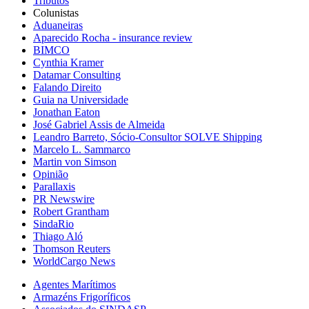
Tributos
Colunistas
Aduaneiras
Aparecido Rocha - insurance review
BIMCO
Cynthia Kramer
Datamar Consulting
Falando Direito
Guia na Universidade
Jonathan Eaton
José Gabriel Assis de Almeida
Leandro Barreto, Sócio-Consultor SOLVE Shipping
Marcelo L. Sammarco
Martin von Simson
Opinião
Parallaxis
PR Newswire
Robert Grantham
SindaRio
Thiago Aló
Thomson Reuters
WorldCargo News
Agentes Marítimos
Armazéns Frigoríficos