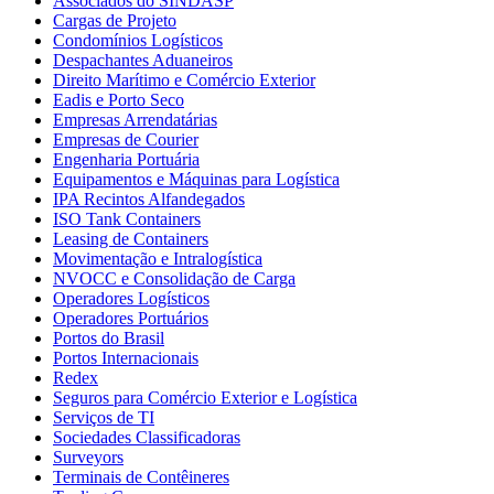
Associados do SINDASP
Cargas de Projeto
Condomínios Logísticos
Despachantes Aduaneiros
Direito Marítimo e Comércio Exterior
Eadis e Porto Seco
Empresas Arrendatárias
Empresas de Courier
Engenharia Portuária
Equipamentos e Máquinas para Logística
IPA Recintos Alfandegados
ISO Tank Containers
Leasing de Containers
Movimentação e Intralogística
NVOCC e Consolidação de Carga
Operadores Logísticos
Operadores Portuários
Portos do Brasil
Portos Internacionais
Redex
Seguros para Comércio Exterior e Logística
Serviços de TI
Sociedades Classificadoras
Surveyors
Terminais de Contêineres