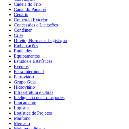
Cadeia do Frio
Canal do Panamá
Cenário
Comércio Exterior
Concessões e Licitações
Contêiner
Crise
Direito, Normas e Legislação
Embarcações
Entidades
Equipamentos
Estudos e Estatísticas
Eventos
Feira Intermodal
Ferroviário
Grupo Guia
Hidroviário
Infraestrutura e Obras
Inteligência nos Transportes
Lançamento
Logística
Logística de Projetos
Marítimo
Mercado
Multimodalidade