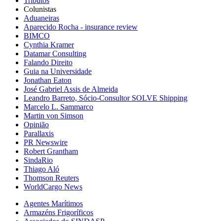
Tributos
Colunistas
Aduaneiras
Aparecido Rocha - insurance review
BIMCO
Cynthia Kramer
Datamar Consulting
Falando Direito
Guia na Universidade
Jonathan Eaton
José Gabriel Assis de Almeida
Leandro Barreto, Sócio-Consultor SOLVE Shipping
Marcelo L. Sammarco
Martin von Simson
Opinião
Parallaxis
PR Newswire
Robert Grantham
SindaRio
Thiago Aló
Thomson Reuters
WorldCargo News
Agentes Marítimos
Armazéns Frigoríficos