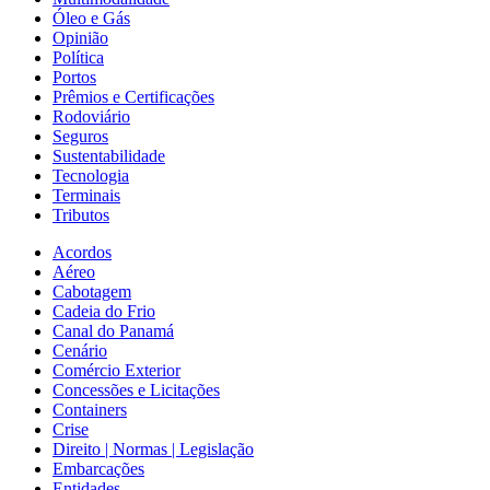
Óleo e Gás
Opinião
Política
Portos
Prêmios e Certificações
Rodoviário
Seguros
Sustentabilidade
Tecnologia
Terminais
Tributos
Acordos
Aéreo
Cabotagem
Cadeia do Frio
Canal do Panamá
Cenário
Comércio Exterior
Concessões e Licitações
Containers
Crise
Direito | Normas | Legislação
Embarcações
Entidades