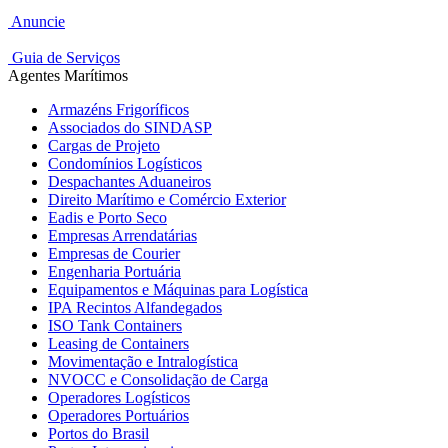
Anuncie
Guia de Serviços
Agentes Marítimos
Armazéns Frigoríficos
Associados do SINDASP
Cargas de Projeto
Condomínios Logísticos
Despachantes Aduaneiros
Direito Marítimo e Comércio Exterior
Eadis e Porto Seco
Empresas Arrendatárias
Empresas de Courier
Engenharia Portuária
Equipamentos e Máquinas para Logística
IPA Recintos Alfandegados
ISO Tank Containers
Leasing de Containers
Movimentação e Intralogística
NVOCC e Consolidação de Carga
Operadores Logísticos
Operadores Portuários
Portos do Brasil