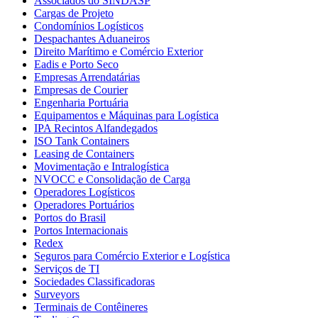
Associados do SINDASP
Cargas de Projeto
Condomínios Logísticos
Despachantes Aduaneiros
Direito Marítimo e Comércio Exterior
Eadis e Porto Seco
Empresas Arrendatárias
Empresas de Courier
Engenharia Portuária
Equipamentos e Máquinas para Logística
IPA Recintos Alfandegados
ISO Tank Containers
Leasing de Containers
Movimentação e Intralogística
NVOCC e Consolidação de Carga
Operadores Logísticos
Operadores Portuários
Portos do Brasil
Portos Internacionais
Redex
Seguros para Comércio Exterior e Logística
Serviços de TI
Sociedades Classificadoras
Surveyors
Terminais de Contêineres