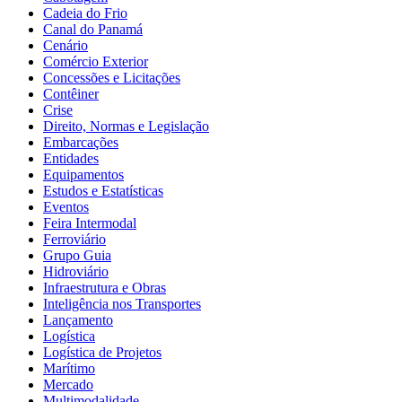
Cadeia do Frio
Canal do Panamá
Cenário
Comércio Exterior
Concessões e Licitações
Contêiner
Crise
Direito, Normas e Legislação
Embarcações
Entidades
Equipamentos
Estudos e Estatísticas
Eventos
Feira Intermodal
Ferroviário
Grupo Guia
Hidroviário
Infraestrutura e Obras
Inteligência nos Transportes
Lançamento
Logística
Logística de Projetos
Marítimo
Mercado
Multimodalidade