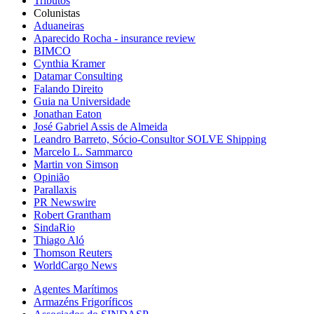
Tributos
Colunistas
Aduaneiras
Aparecido Rocha - insurance review
BIMCO
Cynthia Kramer
Datamar Consulting
Falando Direito
Guia na Universidade
Jonathan Eaton
José Gabriel Assis de Almeida
Leandro Barreto, Sócio-Consultor SOLVE Shipping
Marcelo L. Sammarco
Martin von Simson
Opinião
Parallaxis
PR Newswire
Robert Grantham
SindaRio
Thiago Aló
Thomson Reuters
WorldCargo News
Agentes Marítimos
Armazéns Frigoríficos