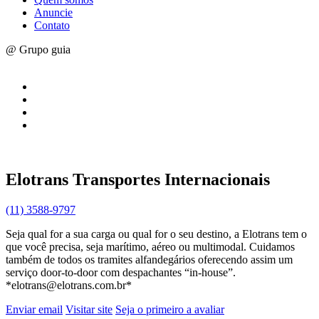
Anuncie
Contato
@ Grupo guia
Elotrans Transportes Internacionais
(11) 3588-9797
Seja qual for a sua carga ou qual for o seu destino, a Elotrans tem o
que você precisa, seja marítimo, aéreo ou multimodal. Cuidamos
também de todos os tramites alfandegários oferecendo assim um
serviço door-to-door com despachantes “in-house”.
*elotrans@elotrans.com.br*
Enviar email
Visitar site
Seja o primeiro a avaliar