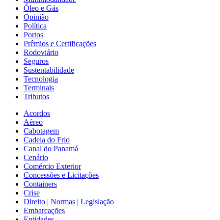
Óleo e Gás
Opinião
Política
Portos
Prêmios e Certificações
Rodoviário
Seguros
Sustentabilidade
Tecnologia
Terminais
Tributos
Acordos
Aéreo
Cabotagem
Cadeia do Frio
Canal do Panamá
Cenário
Comércio Exterior
Concessões e Licitações
Containers
Crise
Direito | Normas | Legislação
Embarcações
Entidades