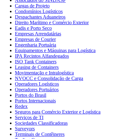
Associados do SINDASP
Cargas de Projeto
Condomínios Logísticos
Despachantes Aduaneiros
Direito Marítimo e Comércio Exterior
Eadis e Porto Seco
Empresas Arrendatárias
Empresas de Courier
Engenharia Portuária
Equipamentos e Máquinas para Logística
IPA Recintos Alfandegados
ISO Tank Containers
Leasing de Containers
Movimentação e Intralogística
NVOCC e Consolidação de Carga
Operadores Logísticos
Operadores Portuários
Portos do Brasil
Portos Internacionais
Redex
Seguros para Comércio Exterior e Logística
Serviços de TI
Sociedades Classificadoras
Surveyors
Terminais de Contêineres