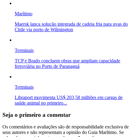
Marítimo
Maersk lança solução integrada de cadeia fria para uvas do
Chile via porto de Wilmington
Terminais
TCP e Brado concluem obras que ampliam capacidade
ferroviária no Porto de Paranaguá
Terminais
Libraport movimenta US$ 203,58 milhões em cargas de
saúde animal no primeiro...
Seja o primeiro a comentar
Os comentários e avaliações são de responsabilidade exclusiva de
seus autores e não representam a opinião do Guia Marítimo. Se