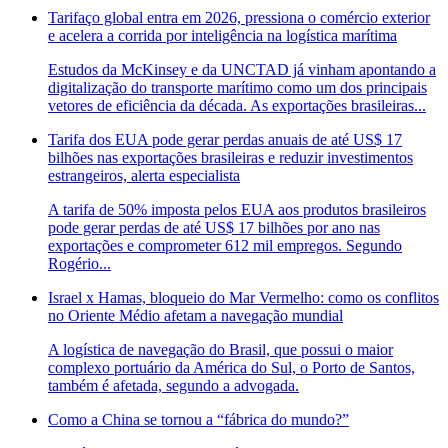
Tarifaço global entra em 2026, pressiona o comércio exterior
e acelera a corrida por inteligência na logística marítima
Estudos da McKinsey e da UNCTAD já vinham apontando a
digitalização do transporte marítimo como um dos principais
vetores de eficiência da década. As exportações brasileiras...
Tarifa dos EUA pode gerar perdas anuais de até US$ 17
bilhões nas exportações brasileiras e reduzir investimentos
estrangeiros, alerta especialista
A tarifa de 50% imposta pelos EUA aos produtos brasileiros
pode gerar perdas de até US$ 17 bilhões por ano nas
exportações e comprometer 612 mil empregos. Segundo
Rogério...
Israel x Hamas, bloqueio do Mar Vermelho: como os conflitos
no Oriente Médio afetam a navegação mundial
A logística de navegação do Brasil, que possui o maior
complexo portuário da América do Sul, o Porto de Santos,
também é afetada, segundo a advogada.
Como a China se tornou a “fábrica do mundo?”