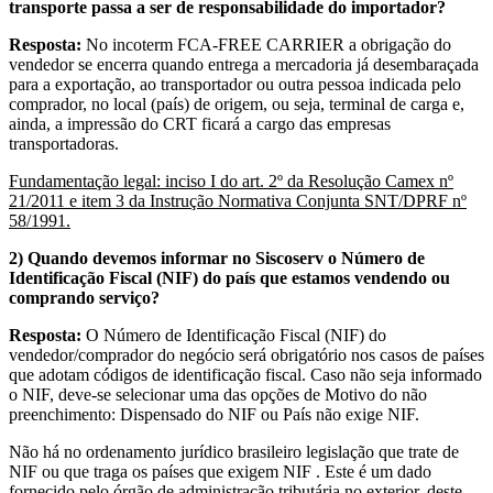
transporte passa a ser de responsabilidade do importador?
Resposta:
No incoterm FCA-FREE CARRIER a obrigação do
vendedor se encerra quando entrega a mercadoria já desembaraçada
para a exportação, ao transportador ou outra pessoa indicada pelo
comprador, no local (país) de origem, ou seja, terminal de carga e,
ainda, a impressão do CRT ficará a cargo das empresas
transportadoras.
Fundamentação legal: inciso I do art. 2º da Resolução Camex nº
21/2011 e item 3 da Instrução Normativa Conjunta SNT/DPRF nº
58/1991.
2) Quando devemos informar no Siscoserv o Número de
Identificação Fiscal (NIF) do país que estamos vendendo ou
comprando serviço?
Resposta:
O Número de Identificação Fiscal (NIF) do
vendedor/comprador do negócio será obrigatório nos casos de países
que adotam códigos de identificação fiscal. Caso não seja informado
o NIF, deve-se selecionar uma das opções de Motivo do não
preenchimento: Dispensado do NIF ou País não exige NIF.
Não há no ordenamento jurídico brasileiro legislação que trate de
NIF ou que traga os países que exigem NIF . Este é um dado
fornecido pelo órgão de administração tributária no exterior, deste