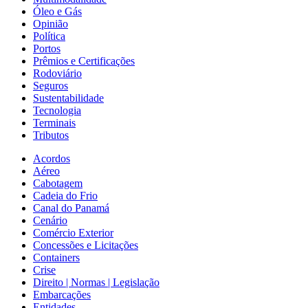
Óleo e Gás
Opinião
Política
Portos
Prêmios e Certificações
Rodoviário
Seguros
Sustentabilidade
Tecnologia
Terminais
Tributos
Acordos
Aéreo
Cabotagem
Cadeia do Frio
Canal do Panamá
Cenário
Comércio Exterior
Concessões e Licitações
Containers
Crise
Direito | Normas | Legislação
Embarcações
Entidades