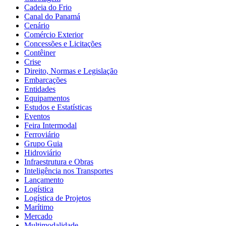
Cadeia do Frio
Canal do Panamá
Cenário
Comércio Exterior
Concessões e Licitações
Contêiner
Crise
Direito, Normas e Legislação
Embarcações
Entidades
Equipamentos
Estudos e Estatísticas
Eventos
Feira Intermodal
Ferroviário
Grupo Guia
Hidroviário
Infraestrutura e Obras
Inteligência nos Transportes
Lançamento
Logística
Logística de Projetos
Marítimo
Mercado
Multimodalidade