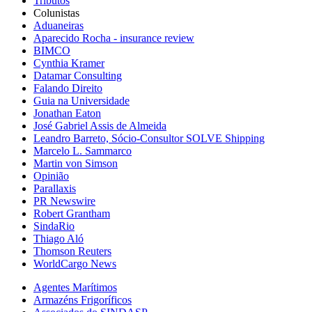
Tributos
Colunistas
Aduaneiras
Aparecido Rocha - insurance review
BIMCO
Cynthia Kramer
Datamar Consulting
Falando Direito
Guia na Universidade
Jonathan Eaton
José Gabriel Assis de Almeida
Leandro Barreto, Sócio-Consultor SOLVE Shipping
Marcelo L. Sammarco
Martin von Simson
Opinião
Parallaxis
PR Newswire
Robert Grantham
SindaRio
Thiago Aló
Thomson Reuters
WorldCargo News
Agentes Marítimos
Armazéns Frigoríficos