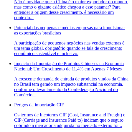
Não é novidade que a China é o maior exportador do mundo,
mas como o gigante asiático chegou a esse patamar? Para
entender a origem desse crescimento, é necessário um
contexto...
Potencial das pequenas e médias empresas para impulsionar
as exportações brasileiras
A participação de pequenos negócios nas vendas externas é
um tema global, obrigatório quando se fala de crescimento
econômico sustentável e inclusivo.
Impacto da Importação de Produtos Chineses na Economia
Nacional: Um Crescimento de 11,4% em Apenas 7 Meses
A crescente demanda de entrada de produtos vindos da China
no Brasil tem gerado um impacto substancial na economia,
conforme o levantamento da Confederação Nacional do
Comércio...
Perigos da importação CIF
Os termos de Incoterms CIF (Cost, Insurance and Freight) e
CIP (Carriage and Insurance Paid to) indicam que o seguro
cobrindo a mercadoria adquirida no mercado externo foi...