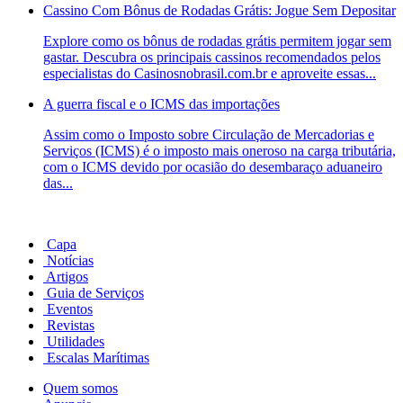
Cassino Com Bônus de Rodadas Grátis: Jogue Sem Depositar
Explore como os bônus de rodadas grátis permitem jogar sem
gastar. Descubra os principais cassinos recomendados pelos
especialistas do Casinosnobrasil.com.br e aproveite essas...
A guerra fiscal e o ICMS das importações
Assim como o Imposto sobre Circulação de Mercadorias e
Serviços (ICMS) é o imposto mais oneroso na carga tributária,
com o ICMS devido por ocasião do desembaraço aduaneiro
das...
Capa
Notícias
Artigos
Guia de Serviços
Eventos
Revistas
Utilidades
Escalas Marítimas
Quem somos