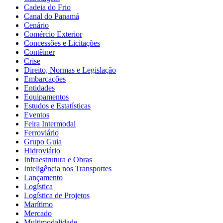
Cadeia do Frio
Canal do Panamá
Cenário
Comércio Exterior
Concessões e Licitações
Contêiner
Crise
Direito, Normas e Legislação
Embarcações
Entidades
Equipamentos
Estudos e Estatísticas
Eventos
Feira Intermodal
Ferroviário
Grupo Guia
Hidroviário
Infraestrutura e Obras
Inteligência nos Transportes
Lançamento
Logística
Logística de Projetos
Marítimo
Mercado
Multimodalidade