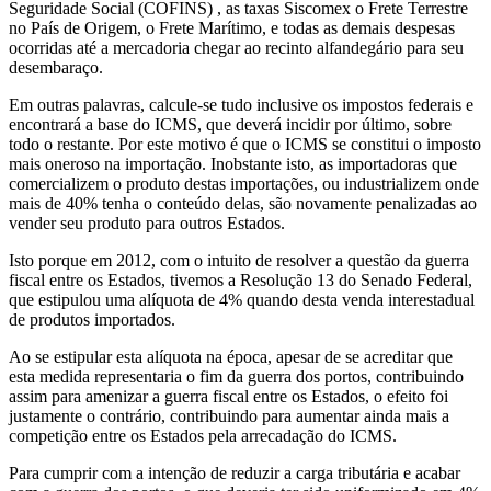
Seguridade Social (COFINS) , as taxas Siscomex o Frete Terrestre
no País de Origem, o Frete Marítimo, e todas as demais despesas
ocorridas até a mercadoria chegar ao recinto alfandegário para seu
desembaraço.
Em outras palavras, calcule-se tudo inclusive os impostos federais e
encontrará a base do ICMS, que deverá incidir por último, sobre
todo o restante. Por este motivo é que o ICMS se constitui o imposto
mais oneroso na importação. Inobstante isto, as importadoras que
comercializem o produto destas importações, ou industrializem onde
mais de 40% tenha o conteúdo delas, são novamente penalizadas ao
vender seu produto para outros Estados.
Isto porque em 2012, com o intuito de resolver a questão da guerra
fiscal entre os Estados, tivemos a Resolução 13 do Senado Federal,
que estipulou uma alíquota de 4% quando desta venda interestadual
de produtos importados.
Ao se estipular esta alíquota na época, apesar de se acreditar que
esta medida representaria o fim da guerra dos portos, contribuindo
assim para amenizar a guerra fiscal entre os Estados, o efeito foi
justamente o contrário, contribuindo para aumentar ainda mais a
competição entre os Estados pela arrecadação do ICMS.
Para cumprir com a intenção de reduzir a carga tributária e acabar