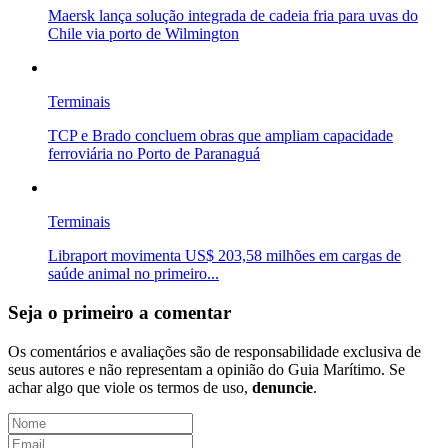
Maersk lança solução integrada de cadeia fria para uvas do
Chile via porto de Wilmington
Terminais
TCP e Brado concluem obras que ampliam capacidade
ferroviária no Porto de Paranaguá
Terminais
Libraport movimenta US$ 203,58 milhões em cargas de
saúde animal no primeiro...
Seja o primeiro a comentar
Os comentários e avaliações são de responsabilidade exclusiva de
seus autores e não representam a opinião do Guia Marítimo. Se
achar algo que viole os termos de uso,
denuncie
.