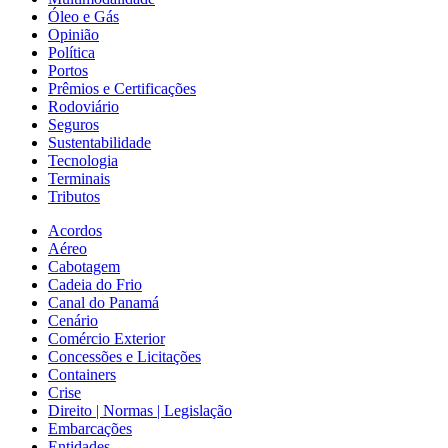
Óleo e Gás
Opinião
Política
Portos
Prêmios e Certificações
Rodoviário
Seguros
Sustentabilidade
Tecnologia
Terminais
Tributos
Acordos
Aéreo
Cabotagem
Cadeia do Frio
Canal do Panamá
Cenário
Comércio Exterior
Concessões e Licitações
Containers
Crise
Direito | Normas | Legislação
Embarcações
Entidades