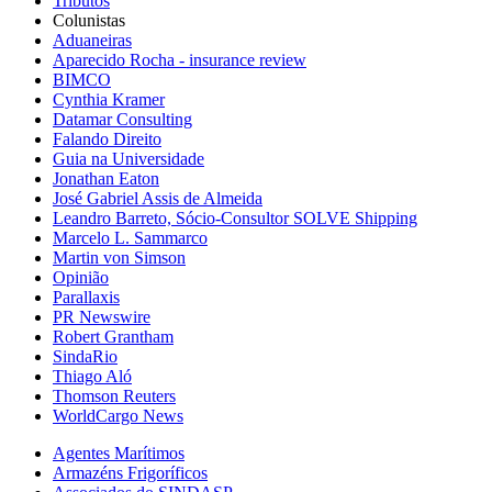
Tributos
Colunistas
Aduaneiras
Aparecido Rocha - insurance review
BIMCO
Cynthia Kramer
Datamar Consulting
Falando Direito
Guia na Universidade
Jonathan Eaton
José Gabriel Assis de Almeida
Leandro Barreto, Sócio-Consultor SOLVE Shipping
Marcelo L. Sammarco
Martin von Simson
Opinião
Parallaxis
PR Newswire
Robert Grantham
SindaRio
Thiago Aló
Thomson Reuters
WorldCargo News
Agentes Marítimos
Armazéns Frigoríficos