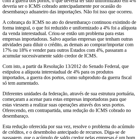
com a guerra dos portos, o que deveria ter sido uniformizado em 4%
deveria ser o ICMS cobrado antecipadamente por ocasião do
desembaraço aduaneiro das importações. Não foi isso que ocorreu.
A cobrança do ICMS no ato do desembaraço continuou existindo de
forma integral, o que foi reduzido e uniformizado a 4% foi a alíquota
da venda interestadual. Criou-se então um problema para estas
empresas importadoras. Salvo aquelas empresas que tenham outras
atividades para diluir o crédito, as demais ao comprar/importar com
17% ou 18% e vender para outros Estados com 4%, passaram a
acumular sucessivamente saldo credor de ICMS.
Com isto, a partir da Resolução 13/2012 do Senado Federal, que
estipulou a alíquota interestadual de 4% para os produtos
importados, a guerra dos portos, como subproduto da guerra fiscal
só tem aumentado.
Diferentes unidades da federação, através de sua estrutura portuária,
começaram a acenar para estas empresas importadoras para que
estas viessem a realizar suas operações através dos seus portos.
Oferecendo, em contrapartida, uma redução do ICMS cobrado no
desembaraço.
Esta redução oferecida por sua vez, resolve o problema do acúmulo
de créditos, e o desembolso antecipado de recursos. Diga-se de
passagem, que o acúmulo de saldo credor pelas empresas é um bom