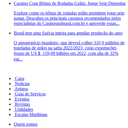
Cassino Com Bônus de Rodadas Grátis: Jogue Sem Depositar
Explore como os bônus de rodadas grátis permitem jogar sem
gastar. Descubra os principais cassinos recomendados pelos
especialistas do Casinosnobrasil.com.br e aproveite essas...
Brasil tem uma Suécia inteira para ampliar produção do agro
O agronegócio brasileiro, que deverá colher 310,9 milhões de
toneladas de grãos na safra 2022/2023, cujas exportações
foram de US＄ 159,09 bilhões em 2022, com alta de 32%
em...
Capa
Notícias
Artigos
Guia de Serviços
Eventos
Revistas
Utilidades
Escalas Marítimas
Quem somos