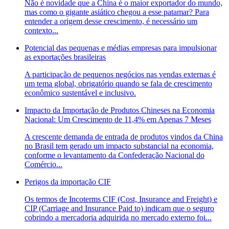
Não é novidade que a China é o maior exportador do mundo,
mas como o gigante asiático chegou a esse patamar? Para
entender a origem desse crescimento, é necessário um
contexto...
Potencial das pequenas e médias empresas para impulsionar
as exportações brasileiras
A participação de pequenos negócios nas vendas externas é
um tema global, obrigatório quando se fala de crescimento
econômico sustentável e inclusivo.
Impacto da Importação de Produtos Chineses na Economia
Nacional: Um Crescimento de 11,4% em Apenas 7 Meses
A crescente demanda de entrada de produtos vindos da China
no Brasil tem gerado um impacto substancial na economia,
conforme o levantamento da Confederação Nacional do
Comércio...
Perigos da importação CIF
Os termos de Incoterms CIF (Cost, Insurance and Freight) e
CIP (Carriage and Insurance Paid to) indicam que o seguro
cobrindo a mercadoria adquirida no mercado externo foi...