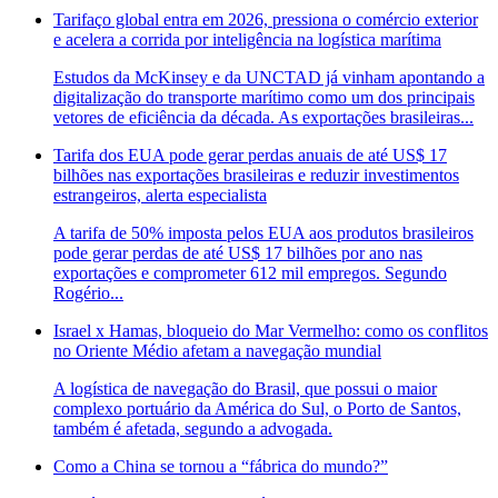
Tarifaço global entra em 2026, pressiona o comércio exterior
e acelera a corrida por inteligência na logística marítima
Estudos da McKinsey e da UNCTAD já vinham apontando a
digitalização do transporte marítimo como um dos principais
vetores de eficiência da década. As exportações brasileiras...
Tarifa dos EUA pode gerar perdas anuais de até US$ 17
bilhões nas exportações brasileiras e reduzir investimentos
estrangeiros, alerta especialista
A tarifa de 50% imposta pelos EUA aos produtos brasileiros
pode gerar perdas de até US$ 17 bilhões por ano nas
exportações e comprometer 612 mil empregos. Segundo
Rogério...
Israel x Hamas, bloqueio do Mar Vermelho: como os conflitos
no Oriente Médio afetam a navegação mundial
A logística de navegação do Brasil, que possui o maior
complexo portuário da América do Sul, o Porto de Santos,
também é afetada, segundo a advogada.
Como a China se tornou a “fábrica do mundo?”