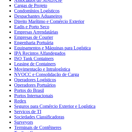
Associados do SINDASP
Cargas de Projeto
Condomínios Logísticos
Despachantes Aduaneiros
Direito Marítimo e Comércio Exterior
Eadis e Porto Seco
Empresas Arrendatárias
Empresas de Courier
Engenharia Portuária
Equipamentos e Máquinas para Logística
IPA Recintos Alfandegados
ISO Tank Containers
Leasing de Containers
Movimentação e Intralogística
NVOCC e Consolidação de Carga
Operadores Logísticos
Operadores Portuários
Portos do Brasil
Portos Internacionais
Redex
Seguros para Comércio Exterior e Logística
Serviços de TI
Sociedades Classificadoras
Surveyors
Terminais de Contêineres