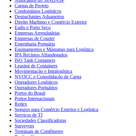
Associados do SINDASP
Cargas de Projeto
Condomínios Logísticos
Despachantes Aduaneiros
Direito Marítimo e Comércio Exterior
Eadis e Porto Seco
Empresas Arrendatárias
Empresas de Courier
Engenharia Portuária
Equipamentos e Máquinas para Logística
IPA Recintos Alfandegados
ISO Tank Containers
Leasing de Containers
Movimentação e Intralogística
NVOCC e Consolidação de Carga
Operadores Logísticos
Operadores Portuários
Portos do Brasil
Portos Internacionais
Redex
Seguros para Comércio Exterior e Logística
Serviços de TI
Sociedades Classificadoras
Surveyors
Terminais de Contêineres