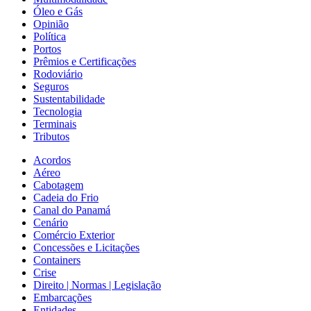
Óleo e Gás
Opinião
Política
Portos
Prêmios e Certificações
Rodoviário
Seguros
Sustentabilidade
Tecnologia
Terminais
Tributos
Acordos
Aéreo
Cabotagem
Cadeia do Frio
Canal do Panamá
Cenário
Comércio Exterior
Concessões e Licitações
Containers
Crise
Direito | Normas | Legislação
Embarcações
Entidades