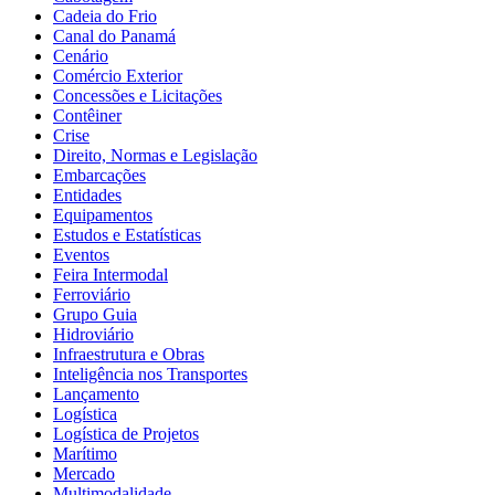
Cadeia do Frio
Canal do Panamá
Cenário
Comércio Exterior
Concessões e Licitações
Contêiner
Crise
Direito, Normas e Legislação
Embarcações
Entidades
Equipamentos
Estudos e Estatísticas
Eventos
Feira Intermodal
Ferroviário
Grupo Guia
Hidroviário
Infraestrutura e Obras
Inteligência nos Transportes
Lançamento
Logística
Logística de Projetos
Marítimo
Mercado
Multimodalidade