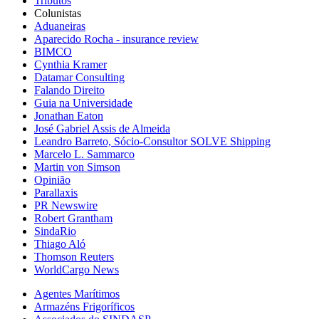
Tributos
Colunistas
Aduaneiras
Aparecido Rocha - insurance review
BIMCO
Cynthia Kramer
Datamar Consulting
Falando Direito
Guia na Universidade
Jonathan Eaton
José Gabriel Assis de Almeida
Leandro Barreto, Sócio-Consultor SOLVE Shipping
Marcelo L. Sammarco
Martin von Simson
Opinião
Parallaxis
PR Newswire
Robert Grantham
SindaRio
Thiago Aló
Thomson Reuters
WorldCargo News
Agentes Marítimos
Armazéns Frigoríficos