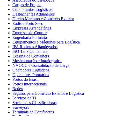
Associados do SINDASP
Cargas de Projeto
Condomínios Logísticos
Despachantes Aduaneiros
Direito Marítimo e Comércio Exterior
Eadis e Porto Seco
Empresas Arrendatárias
Empresas de Courier
Engenharia Portuária
Equipamentos e Máquinas para Logística
IPA Recintos Alfandegados
ISO Tank Containers
Leasing de Containers
Movimentação e Intralogística
NVOCC e Consolidação de Carga
Operadores Logísticos
Operadores Portuários
Portos do Brasil
Portos Internacionais
Redex
Seguros para Comércio Exterior e Logística
Serviços de TI
Sociedades Classificadoras
Surveyors
Terminais de Contêineres