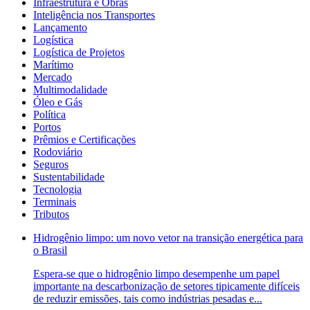
Infraestrutura e Obras
Inteligência nos Transportes
Lançamento
Logística
Logística de Projetos
Marítimo
Mercado
Multimodalidade
Óleo e Gás
Política
Portos
Prêmios e Certificações
Rodoviário
Seguros
Sustentabilidade
Tecnologia
Terminais
Tributos
Hidrogênio limpo: um novo vetor na transição energética para
o Brasil
Espera-se que o hidrogênio limpo desempenhe um papel
importante na descarbonização de setores tipicamente difíceis
de reduzir emissões, tais como indústrias pesadas e...