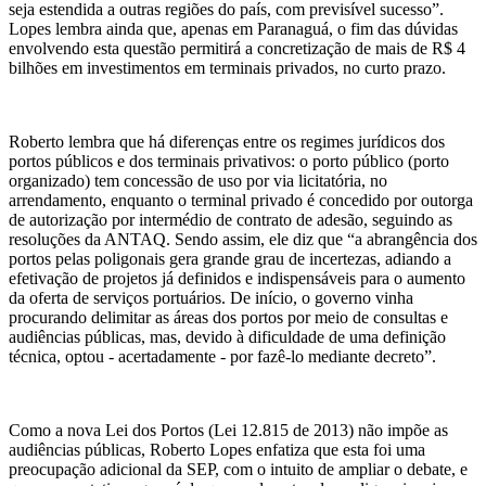
seja estendida a outras regiões do país, com previsível sucesso”.
Lopes lembra ainda que, apenas em Paranaguá, o fim das dúvidas
envolvendo esta questão permitirá a concretização de mais de R$ 4
bilhões em investimentos em terminais privados, no curto prazo.
Roberto lembra que há diferenças entre os regimes jurídicos dos
portos públicos e dos terminais privativos: o porto público (porto
organizado) tem concessão de uso por via licitatória, no
arrendamento, enquanto o terminal privado é concedido por outorga
de autorização por intermédio de contrato de adesão, seguindo as
resoluções da ANTAQ. Sendo assim, ele diz que “a abrangência dos
portos pelas poligonais gera grande grau de incertezas, adiando a
efetivação de projetos já definidos e indispensáveis para o aumento
da oferta de serviços portuários. De início, o governo vinha
procurando delimitar as áreas dos portos por meio de consultas e
audiências públicas, mas, devido à dificuldade de uma definição
técnica, optou - acertadamente - por fazê-lo mediante decreto”.
Como a nova Lei dos Portos (Lei 12.815 de 2013) não impõe as
audiências públicas, Roberto Lopes enfatiza que esta foi uma
preocupação adicional da SEP, com o intuito de ampliar o debate, e