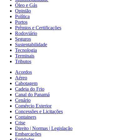
Óleo e Gás
Opinião
Política
Portos
Prêmios e Certificações
Rodoviário
Seguros
Sustentabilidade
Tecnologia
Terminais
Tributos
Acordos
Aéreo
Cabotagem
Cadeia do Frio
Canal do Panamá
Cenário
Comércio Exterior
Concessões e Licitações
Containers
Crise
Direito | Normas | Legislação
Embarcações
Entidades