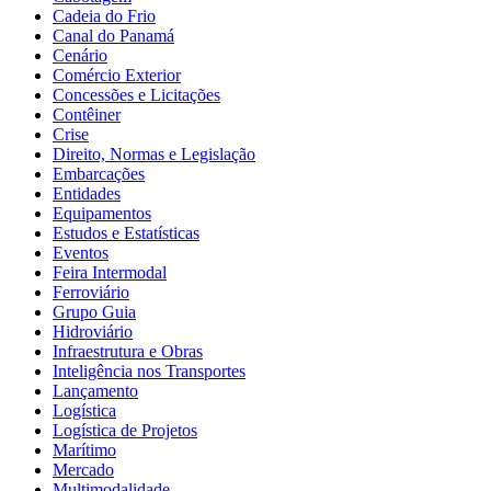
Cadeia do Frio
Canal do Panamá
Cenário
Comércio Exterior
Concessões e Licitações
Contêiner
Crise
Direito, Normas e Legislação
Embarcações
Entidades
Equipamentos
Estudos e Estatísticas
Eventos
Feira Intermodal
Ferroviário
Grupo Guia
Hidroviário
Infraestrutura e Obras
Inteligência nos Transportes
Lançamento
Logística
Logística de Projetos
Marítimo
Mercado
Multimodalidade