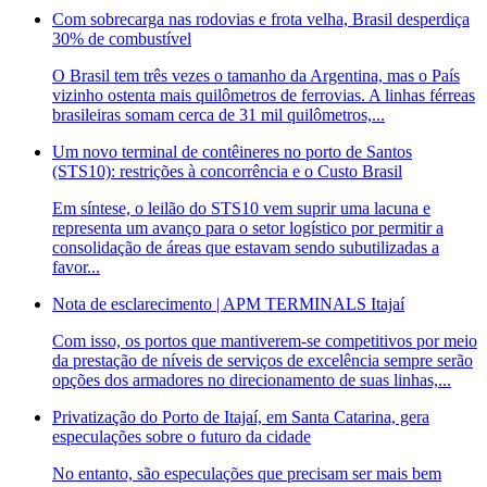
Com sobrecarga nas rodovias e frota velha, Brasil desperdiça
30% de combustível
O Brasil tem três vezes o tamanho da Argentina, mas o País
vizinho ostenta mais quilômetros de ferrovias. A linhas férreas
brasileiras somam cerca de 31 mil quilômetros,...
Um novo terminal de contêineres no porto de Santos
(STS10): restrições à concorrência e o Custo Brasil
Em síntese, o leilão do STS10 vem suprir uma lacuna e
representa um avanço para o setor logístico por permitir a
consolidação de áreas que estavam sendo subutilizadas a
favor...
Nota de esclarecimento | APM TERMINALS Itajaí
Com isso, os portos que mantiverem-se competitivos por meio
da prestação de níveis de serviços de excelência sempre serão
opções dos armadores no direcionamento de suas linhas,...
Privatização do Porto de Itajaí, em Santa Catarina, gera
especulações sobre o futuro da cidade
No entanto, são especulações que precisam ser mais bem