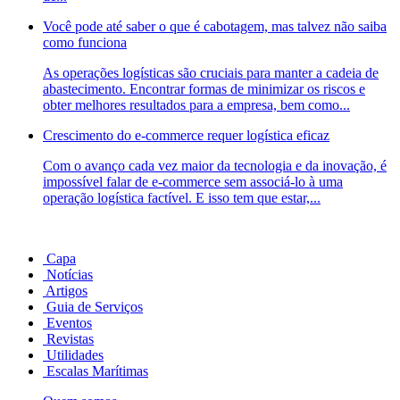
Você pode até saber o que é cabotagem, mas talvez não saiba
como funciona
As operações logísticas são cruciais para manter a cadeia de
abastecimento. Encontrar formas de minimizar os riscos e
obter melhores resultados para a empresa, bem como...
Crescimento do e-commerce requer logística eficaz
Com o avanço cada vez maior da tecnologia e da inovação, é
impossível falar de e-commerce sem associá-lo à uma
operação logística factível. E isso tem que estar,...
Capa
Notícias
Artigos
Guia de Serviços
Eventos
Revistas
Utilidades
Escalas Marítimas