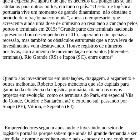
que a expectativa agora é de que os decretos das poligonais sejam
adotados para outros portos, em todo o país. “O setor de logística
portuária vive um momento de grande dinamismo, não obstante o
período de retração na economia”, aposta o empresário, que
acrescenta ainda uma dose de otimismo ao resultado alcançado pelos
portos e terminais em 2015: “Grande parte dos terminais nacionais
apresentou bom desempenho em 2015, superando não apenas a
recessão, mas também os obstáculos estruturais que a nova leva de
investimentos vem destravando. Houve registros de números
positivos, com aumento de movimentação em Santos (diferentes
terminais), Rio Grande (RS) e Itapoá (SC), entre outros”.
Quanto aos investimentos em instalações, dragagem, alargamento e
outras melhorias, Roberto Lopes menciona que são capitais para
garantia da eficiência da logística portuária, citando os novos
projetos em evolução, como os terminais do Pará, em especial Vila
do Conde, Outeiro e Santarém, até o extremo sul, passando por
Suape (PE), Vitória, e Sepetiba (RJ).
“Empreendedores seguem apostando e investindo no setor de
logística portuária porque sabem que ainda há grande demanda a ser
atendida, e porque acreditam que o país - apesar de uma conjuntura