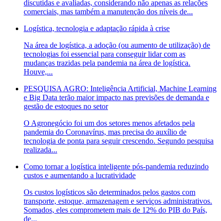
discutidas e avaliadas, considerando não apenas as relações
comerciais, mas também a manutenção dos níveis de...
Logística, tecnologia e adaptação rápida à crise
Na área de logística, a adoção (ou aumento de utilização) de
tecnologias foi essencial para conseguir lidar com as
mudanças trazidas pela pandemia na área de logística.
Houve,...
PESQUISA AGRO: Inteligência Artificial, Machine Learning
e Big Data terão maior impacto nas previsões de demanda e
gestão de estoques no setor
O Agronegócio foi um dos setores menos afetados pela
pandemia do Coronavírus, mas precisa do auxílio de
tecnologia de ponta para seguir crescendo. Segundo pesquisa
realizada...
Como tornar a logística inteligente pós-pandemia reduzindo
custos e aumentando a lucratividade
Os custos logísticos são determinados pelos gastos com
transporte, estoque, armazenagem e serviços administrativos.
Somados, eles comprometem mais de 12% do PIB do País,
de...