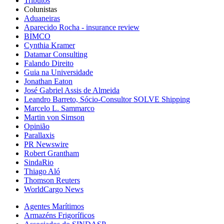
Tributos
Colunistas
Aduaneiras
Aparecido Rocha - insurance review
BIMCO
Cynthia Kramer
Datamar Consulting
Falando Direito
Guia na Universidade
Jonathan Eaton
José Gabriel Assis de Almeida
Leandro Barreto, Sócio-Consultor SOLVE Shipping
Marcelo L. Sammarco
Martin von Simson
Opinião
Parallaxis
PR Newswire
Robert Grantham
SindaRio
Thiago Aló
Thomson Reuters
WorldCargo News
Agentes Marítimos
Armazéns Frigoríficos