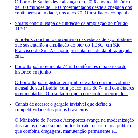
O Porto de Santos deve alcançar em 2026 a marca histórica
de 100 milhões de TEU movimentados desde a chegada dos
contêineres à unidade, nos anos 70. O resultado acompanha...
Solaris conclui etapa de fundação da ampliação do píer do
TESC
A Solaris concluiu o cravamento das estacas de aço offshore
que sustentarão a ampliação do píer do TESC, em São
Francisco do Sul. A etapa representa metade da obra, orçada
em...
Porto Itapoá movimenta 74 mil contêineres e bate recorde
histórico em junho
O Porto Itapoá registrou em junho de 2026 o maior volume
mensal de sua história, com pouco mais de 74 mil contêineres
movimentados. O resultado supera o recorde anterior, de...
Canais de acesso: o gargalo invisível que define a
competitividade dos portos brasileiros
O Ministério de Portos e Aeroportos avança na modernização
dos canais de acesso aos portos brasileiros com uma política
que combina dragagens, manutenção permanente e...