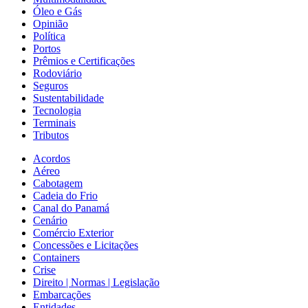
Óleo e Gás
Opinião
Política
Portos
Prêmios e Certificações
Rodoviário
Seguros
Sustentabilidade
Tecnologia
Terminais
Tributos
Acordos
Aéreo
Cabotagem
Cadeia do Frio
Canal do Panamá
Cenário
Comércio Exterior
Concessões e Licitações
Containers
Crise
Direito | Normas | Legislação
Embarcações
Entidades