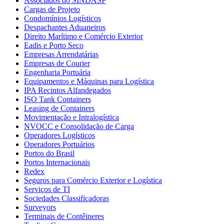
Associados do SINDASP
Cargas de Projeto
Condomínios Logísticos
Despachantes Aduaneiros
Direito Marítimo e Comércio Exterior
Eadis e Porto Seco
Empresas Arrendatárias
Empresas de Courier
Engenharia Portuária
Equipamentos e Máquinas para Logística
IPA Recintos Alfandegados
ISO Tank Containers
Leasing de Containers
Movimentação e Intralogística
NVOCC e Consolidação de Carga
Operadores Logísticos
Operadores Portuários
Portos do Brasil
Portos Internacionais
Redex
Seguros para Comércio Exterior e Logística
Serviços de TI
Sociedades Classificadoras
Surveyors
Terminais de Contêineres