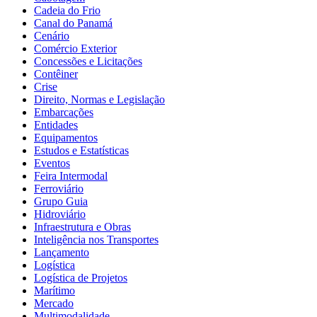
Cadeia do Frio
Canal do Panamá
Cenário
Comércio Exterior
Concessões e Licitações
Contêiner
Crise
Direito, Normas e Legislação
Embarcações
Entidades
Equipamentos
Estudos e Estatísticas
Eventos
Feira Intermodal
Ferroviário
Grupo Guia
Hidroviário
Infraestrutura e Obras
Inteligência nos Transportes
Lançamento
Logística
Logística de Projetos
Marítimo
Mercado
Multimodalidade