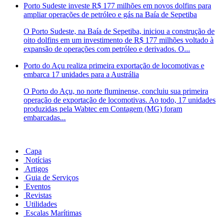
Porto Sudeste investe R$ 177 milhões em novos dolfins para
ampliar operações de petróleo e gás na Baía de Sepetiba
O Porto Sudeste, na Baía de Sepetiba, iniciou a construção de
oito dolfins em um investimento de R$ 177 milhões voltado à
expansão de operações com petróleo e derivados. O...
Porto do Açu realiza primeira exportação de locomotivas e
embarca 17 unidades para a Austrália
O Porto do Açu, no norte fluminense, concluiu sua primeira
operação de exportação de locomotivas. Ao todo, 17 unidades
produzidas pela Wabtec em Contagem (MG) foram
embarcadas...
Capa
Notícias
Artigos
Guia de Serviços
Eventos
Revistas
Utilidades
Escalas Marítimas