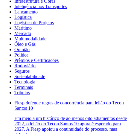
Infraestrutura e Obras
Inteligência nos Transportes
Lançamento
Logística
Logística de Projetos
Marítimo
Mercado
Multimodalidade
Óleo e Gás
Opinião
Política
Prêmios e Certificações
Rodoviário
Seguros
Sustentabilidade
Tecnologia
Terminais
Tributos
Fiesp defende regras de concorrência para leilão do Tecon
Santos 10
Em meio a um histórico de ao menos oito adiamentos desde
2022, o leilão do Tecon Santos 10 agora é esperado para
2027. A Fiesp apoiou a continuidade do processo, mas