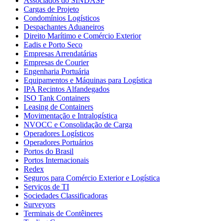
Associados do SINDASP
Cargas de Projeto
Condomínios Logísticos
Despachantes Aduaneiros
Direito Marítimo e Comércio Exterior
Eadis e Porto Seco
Empresas Arrendatárias
Empresas de Courier
Engenharia Portuária
Equipamentos e Máquinas para Logística
IPA Recintos Alfandegados
ISO Tank Containers
Leasing de Containers
Movimentação e Intralogística
NVOCC e Consolidação de Carga
Operadores Logísticos
Operadores Portuários
Portos do Brasil
Portos Internacionais
Redex
Seguros para Comércio Exterior e Logística
Serviços de TI
Sociedades Classificadoras
Surveyors
Terminais de Contêineres