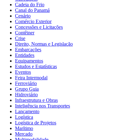
Cadeia do Frio
Canal do Panamá
Cenário
Comércio Exterior
Concessões e Licitações
Contêiner
Crise
Direito, Normas e Legislação
Embarcações
Entidades
Equipamentos
Estudos e Estatísticas
Eventos
Feira Intermodal
Ferroviário
Grupo Guia
Hidroviário
Infraestrutura e Obras
Inteligência nos Transportes
Lançamento
Logística
Logística de Projetos
Marítimo
Mercado
Multimodalidade