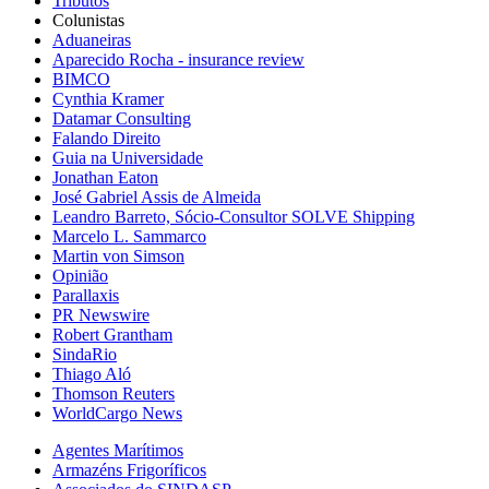
Tributos
Colunistas
Aduaneiras
Aparecido Rocha - insurance review
BIMCO
Cynthia Kramer
Datamar Consulting
Falando Direito
Guia na Universidade
Jonathan Eaton
José Gabriel Assis de Almeida
Leandro Barreto, Sócio-Consultor SOLVE Shipping
Marcelo L. Sammarco
Martin von Simson
Opinião
Parallaxis
PR Newswire
Robert Grantham
SindaRio
Thiago Aló
Thomson Reuters
WorldCargo News
Agentes Marítimos
Armazéns Frigoríficos