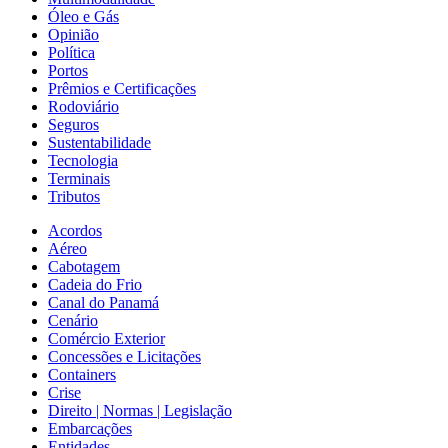
Óleo e Gás
Opinião
Política
Portos
Prêmios e Certificações
Rodoviário
Seguros
Sustentabilidade
Tecnologia
Terminais
Tributos
Acordos
Aéreo
Cabotagem
Cadeia do Frio
Canal do Panamá
Cenário
Comércio Exterior
Concessões e Licitações
Containers
Crise
Direito | Normas | Legislação
Embarcações
Entidades