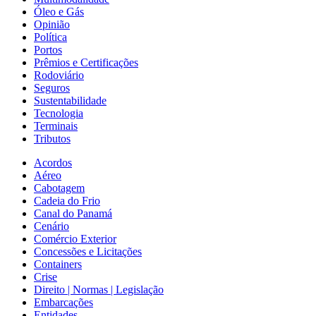
Óleo e Gás
Opinião
Política
Portos
Prêmios e Certificações
Rodoviário
Seguros
Sustentabilidade
Tecnologia
Terminais
Tributos
Acordos
Aéreo
Cabotagem
Cadeia do Frio
Canal do Panamá
Cenário
Comércio Exterior
Concessões e Licitações
Containers
Crise
Direito | Normas | Legislação
Embarcações
Entidades