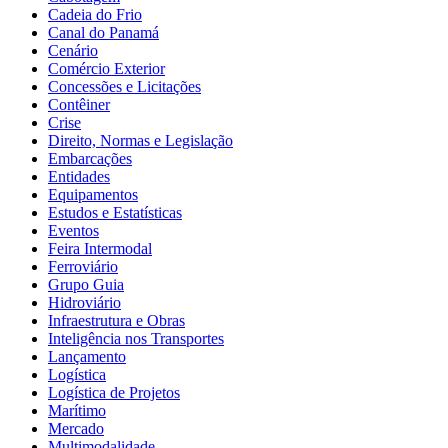
Cadeia do Frio
Canal do Panamá
Cenário
Comércio Exterior
Concessões e Licitações
Contêiner
Crise
Direito, Normas e Legislação
Embarcações
Entidades
Equipamentos
Estudos e Estatísticas
Eventos
Feira Intermodal
Ferroviário
Grupo Guia
Hidroviário
Infraestrutura e Obras
Inteligência nos Transportes
Lançamento
Logística
Logística de Projetos
Marítimo
Mercado
Multimodalidade