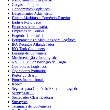
Associados do SINDASP
Cargas de Projeto
Condomínios Logísticos
Despachantes Aduaneiros
Direito Marítimo e Comércio Exterior
Eadis e Porto Seco
Empresas Arrendatárias
Empresas de Courier
Engenharia Portuária
Equipamentos e Máquinas para Logística
IPA Recintos Alfandegados
ISO Tank Containers
Leasing de Containers
Movimentação e Intralogística
NVOCC e Consolidação de Carga
Operadores Logísticos
Operadores Portuários
Portos do Brasil
Portos Internacionais
Redex
Seguros para Comércio Exterior e Logística
Serviços de TI
Sociedades Classificadoras
Surveyors
Terminais de Contêineres