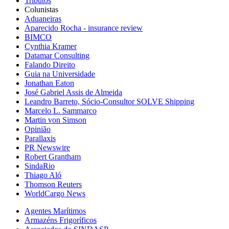
Tributos
Colunistas
Aduaneiras
Aparecido Rocha - insurance review
BIMCO
Cynthia Kramer
Datamar Consulting
Falando Direito
Guia na Universidade
Jonathan Eaton
José Gabriel Assis de Almeida
Leandro Barreto, Sócio-Consultor SOLVE Shipping
Marcelo L. Sammarco
Martin von Simson
Opinião
Parallaxis
PR Newswire
Robert Grantham
SindaRio
Thiago Aló
Thomson Reuters
WorldCargo News
Agentes Marítimos
Armazéns Frigoríficos