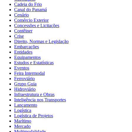
Cadeia do Frio
Canal do Panamá
Cenário
Comércio Exterior
Concessões e Licitações
Contêiner
Crise
Direito, Normas e Legislação
Embarcações
Entidades
Equipamentos
Estudos e Estatísticas
Eventos
Feira Intermodal
Ferroviário
Grupo Guia
Hidroviário
Infraestrutura e Obras
Inteligência nos Transportes
Lançamento
Logística
Logística de Projetos
Marítimo
Mercado
Multimodalidade