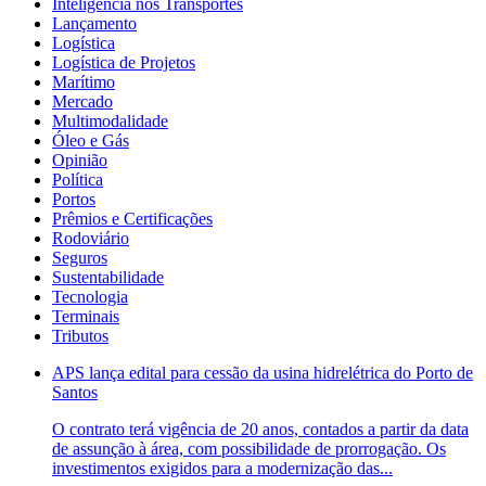
Inteligência nos Transportes
Lançamento
Logística
Logística de Projetos
Marítimo
Mercado
Multimodalidade
Óleo e Gás
Opinião
Política
Portos
Prêmios e Certificações
Rodoviário
Seguros
Sustentabilidade
Tecnologia
Terminais
Tributos
APS lança edital para cessão da usina hidrelétrica do Porto de
Santos
O contrato terá vigência de 20 anos, contados a partir da data
de assunção à área, com possibilidade de prorrogação. Os
investimentos exigidos para a modernização das...