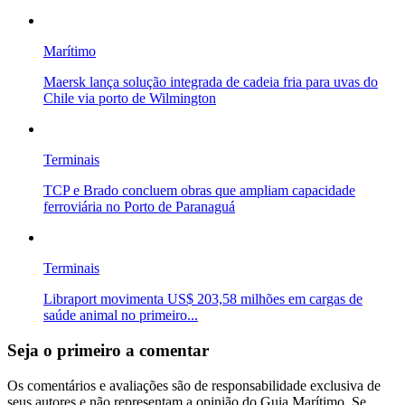
Marítimo
Maersk lança solução integrada de cadeia fria para uvas do
Chile via porto de Wilmington
Terminais
TCP e Brado concluem obras que ampliam capacidade
ferroviária no Porto de Paranaguá
Terminais
Libraport movimenta US$ 203,58 milhões em cargas de
saúde animal no primeiro...
Seja o primeiro a comentar
Os comentários e avaliações são de responsabilidade exclusiva de
seus autores e não representam a opinião do Guia Marítimo. Se