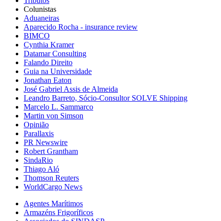
Tributos
Colunistas
Aduaneiras
Aparecido Rocha - insurance review
BIMCO
Cynthia Kramer
Datamar Consulting
Falando Direito
Guia na Universidade
Jonathan Eaton
José Gabriel Assis de Almeida
Leandro Barreto, Sócio-Consultor SOLVE Shipping
Marcelo L. Sammarco
Martin von Simson
Opinião
Parallaxis
PR Newswire
Robert Grantham
SindaRio
Thiago Aló
Thomson Reuters
WorldCargo News
Agentes Marítimos
Armazéns Frigoríficos