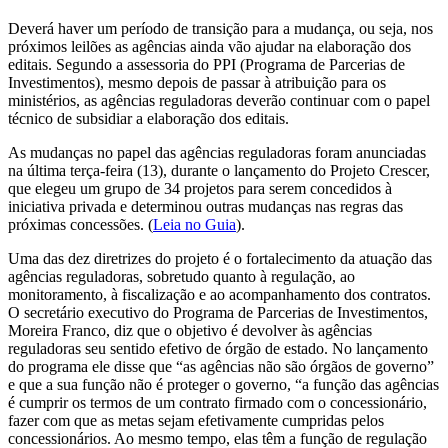
Deverá haver um período de transição para a mudança, ou seja, nos
próximos leilões as agências ainda vão ajudar na elaboração dos
editais. Segundo a assessoria do PPI (Programa de Parcerias de
Investimentos), mesmo depois de passar à atribuição para os
ministérios, as agências reguladoras deverão continuar com o papel
técnico de subsidiar a elaboração dos editais.
As mudanças no papel das agências reguladoras foram anunciadas
na última terça-feira (13), durante o lançamento do Projeto Crescer,
que elegeu um grupo de 34 projetos para serem concedidos à
iniciativa privada e determinou outras mudanças nas regras das
próximas concessões. (
Leia no Guia
).
Uma das dez diretrizes do projeto é o fortalecimento da atuação das
agências reguladoras, sobretudo quanto à regulação, ao
monitoramento, à fiscalização e ao acompanhamento dos contratos.
O secretário executivo do Programa de Parcerias de Investimentos,
Moreira Franco, diz que o objetivo é devolver às agências
reguladoras seu sentido efetivo de órgão de estado. No lançamento
do programa ele disse que “as agências não são órgãos de governo”
e que a sua função não é proteger o governo, “a função das agências
é cumprir os termos de um contrato firmado com o concessionário,
fazer com que as metas sejam efetivamente cumpridas pelos
concessionários. Ao mesmo tempo, elas têm a função de regulação