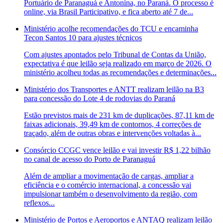
Portuário de Paranaguá e Antonina, no Paraná. O processo é
online, via Brasil Participativo, e fica aberto até 7 de...
Ministério acolhe recomendações do TCU e encaminha
Tecon Santos 10 para ajustes técnicos
Com ajustes apontados pelo Tribunal de Contas da União,
expectativa é que leilão seja realizado em março de 2026. O
ministério acolheu todas as recomendações e determinações...
Ministério dos Transportes e ANTT realizam leilão na B3
para concessão do Lote 4 de rodovias do Paraná
Estão previstos mais de 231 km de duplicações, 87,11 km de
faixas adicionais, 39,49 km de contornos, 4 correções de
traçado, além de outras obras e intervenções voltadas à...
Consórcio CCGC vence leilão e vai investir R$ 1,22 bilhão
no canal de acesso do Porto de Paranaguá
Além de ampliar a movimentação de cargas, ampliar a
eficiência e o comércio internacional, a concessão vai
impulsionar também o desenvolvimento da região, com
reflexos...
Ministério de Portos e Aeroportos e ANTAQ realizam leilão