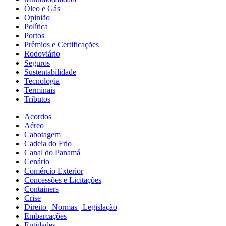
Óleo e Gás
Opinião
Política
Portos
Prêmios e Certificações
Rodoviário
Seguros
Sustentabilidade
Tecnologia
Terminais
Tributos
Acordos
Aéreo
Cabotagem
Cadeia do Frio
Canal do Panamá
Cenário
Comércio Exterior
Concessões e Licitações
Containers
Crise
Direito | Normas | Legislação
Embarcações
Entidades