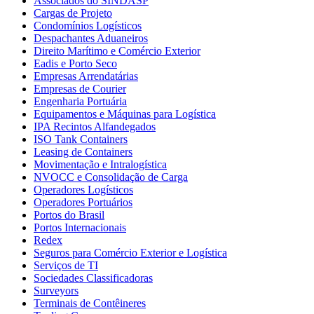
Associados do SINDASP
Cargas de Projeto
Condomínios Logísticos
Despachantes Aduaneiros
Direito Marítimo e Comércio Exterior
Eadis e Porto Seco
Empresas Arrendatárias
Empresas de Courier
Engenharia Portuária
Equipamentos e Máquinas para Logística
IPA Recintos Alfandegados
ISO Tank Containers
Leasing de Containers
Movimentação e Intralogística
NVOCC e Consolidação de Carga
Operadores Logísticos
Operadores Portuários
Portos do Brasil
Portos Internacionais
Redex
Seguros para Comércio Exterior e Logística
Serviços de TI
Sociedades Classificadoras
Surveyors
Terminais de Contêineres