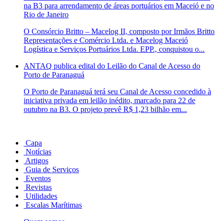
na B3 para arrendamento de áreas portuários em Maceió e no
Rio de Janeiro
O Consórcio Britto – Macelog II, composto por Irmãos Britto
Representações e Comércio Ltda. e Macelog Maceió
Logística e Serviços Portuários Ltda. EPP., conquistou o...
ANTAQ publica edital do Leilão do Canal de Acesso do
Porto de Paranaguá
O Porto de Paranaguá terá seu Canal de Acesso concedido à
iniciativa privada em leilão inédito, marcado para 22 de
outubro na B3. O projeto prevê R$ 1,23 bilhão em...
Capa
Notícias
Artigos
Guia de Serviços
Eventos
Revistas
Utilidades
Escalas Marítimas