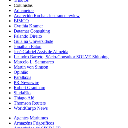
Tributos
Colunistas
Aduaneiras
Aparecido Rocha - insurance review
BIMCO
Cynthia Kramer
Datamar Consulting
Falando Direito
Guia na Universidade
Jonathan Eaton
José Gabriel Assis de Almeida
Leandro Barreto, Sócio-Consultor SOLVE Shipping
Marcelo L. Sammarco
Martin von Simson
Opinião
Parallaxis
PR Newswire
Robert Grantham
SindaRio
Thiago Aló
Thomson Reuters
WorldCargo News
Agentes Marítimos
Armazéns Frigoríficos