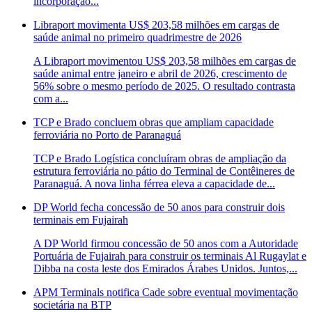
incorporação...
Libraport movimenta US$ 203,58 milhões em cargas de
saúde animal no primeiro quadrimestre de 2026
A Libraport movimentou US$ 203,58 milhões em cargas de
saúde animal entre janeiro e abril de 2026, crescimento de
56% sobre o mesmo período de 2025. O resultado contrasta
com a...
TCP e Brado concluem obras que ampliam capacidade
ferroviária no Porto de Paranaguá
TCP e Brado Logística concluíram obras de ampliação da
estrutura ferroviária no pátio do Terminal de Contêineres de
Paranaguá. A nova linha férrea eleva a capacidade de...
DP World fecha concessão de 50 anos para construir dois
terminais em Fujairah
A DP World firmou concessão de 50 anos com a Autoridade
Portuária de Fujairah para construir os terminais Al Rugaylat e
Dibba na costa leste dos Emirados Árabes Unidos. Juntos,...
APM Terminals notifica Cade sobre eventual movimentação
societária na BTP