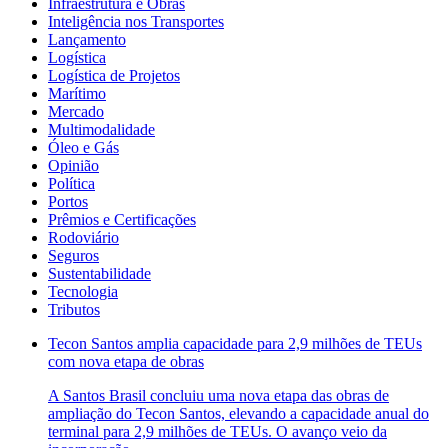
Infraestrutura e Obras
Inteligência nos Transportes
Lançamento
Logística
Logística de Projetos
Marítimo
Mercado
Multimodalidade
Óleo e Gás
Opinião
Política
Portos
Prêmios e Certificações
Rodoviário
Seguros
Sustentabilidade
Tecnologia
Tributos
Tecon Santos amplia capacidade para 2,9 milhões de TEUs
com nova etapa de obras
A Santos Brasil concluiu uma nova etapa das obras de
ampliação do Tecon Santos, elevando a capacidade anual do
terminal para 2,9 milhões de TEUs. O avanço veio da