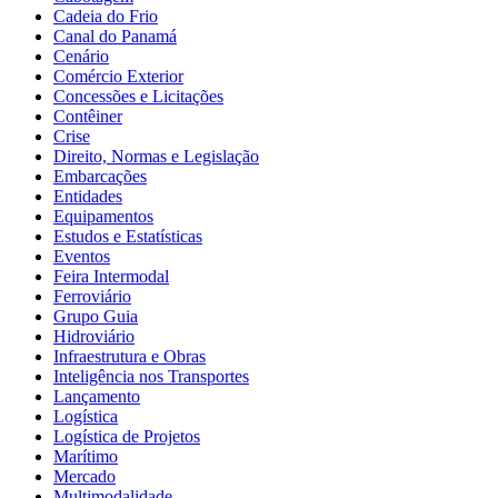
Cadeia do Frio
Canal do Panamá
Cenário
Comércio Exterior
Concessões e Licitações
Contêiner
Crise
Direito, Normas e Legislação
Embarcações
Entidades
Equipamentos
Estudos e Estatísticas
Eventos
Feira Intermodal
Ferroviário
Grupo Guia
Hidroviário
Infraestrutura e Obras
Inteligência nos Transportes
Lançamento
Logística
Logística de Projetos
Marítimo
Mercado
Multimodalidade