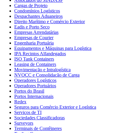
Associados do SINDASP
Cargas de Projeto
Condomínios Logísticos
Despachantes Aduaneiros
Direito Marítimo e Comércio Exterior
Eadis e Porto Seco
Empresas Arrendatárias
Empresas de Courier
Engenharia Portuária
Equipamentos e Máquinas para Logística
IPA Recintos Alfandegados
ISO Tank Containers
Leasing de Containers
Movimentação e Intralogística
NVOCC e Consolidação de Carga
Operadores Logísticos
Operadores Portuários
Portos do Brasil
Portos Internacionais
Redex
Seguros para Comércio Exterior e Logística
Serviços de TI
Sociedades Classificadoras
Surveyors
Terminais de Contêineres