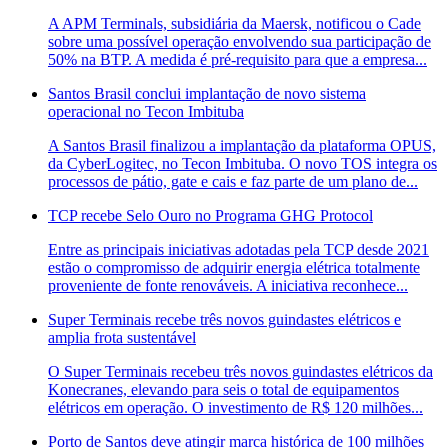
A APM Terminals, subsidiária da Maersk, notificou o Cade
sobre uma possível operação envolvendo sua participação de
50% na BTP. A medida é pré-requisito para que a empresa...
Santos Brasil conclui implantação de novo sistema
operacional no Tecon Imbituba
A Santos Brasil finalizou a implantação da plataforma OPUS,
da CyberLogitec, no Tecon Imbituba. O novo TOS integra os
processos de pátio, gate e cais e faz parte de um plano de...
TCP recebe Selo Ouro no Programa GHG Protocol
Entre as principais iniciativas adotadas pela TCP desde 2021
estão o compromisso de adquirir energia elétrica totalmente
proveniente de fonte renováveis. A iniciativa reconhece...
Super Terminais recebe três novos guindastes elétricos e
amplia frota sustentável
O Super Terminais recebeu três novos guindastes elétricos da
Konecranes, elevando para seis o total de equipamentos
elétricos em operação. O investimento de R$ 120 milhões...
Porto de Santos deve atingir marca histórica de 100 milhões