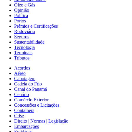
Óleo e Gás
Opinião
Política
Portos
Prêmios e Certificações
Rodoviário
Seguros
Sustentabilidade
Tecnologia
Terminais
Tributos
Acordos
Aéreo
Cabotagem
Cadeia do Frio
Canal do Panamá
Cenário
Comércio Exterior
Concessões e Licitações
Containers
Crise
Direito | Normas | Legislação
Embarcações
Entidades