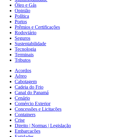
Óleo e Gás
Opinião
Política
Portos
Prêmios e Certificações
Rodoviário
Seguros
Sustentabilidade
Tecnologia
Terminais
Tributos
Acordos
Aéreo
Cabotagem
Cadeia do Frio
Canal do Panamá
Cenário
Comércio Exterior
Concessões e Licitações
Containers
Crise
Direito | Normas | Legislação
Embarcações
Entidades