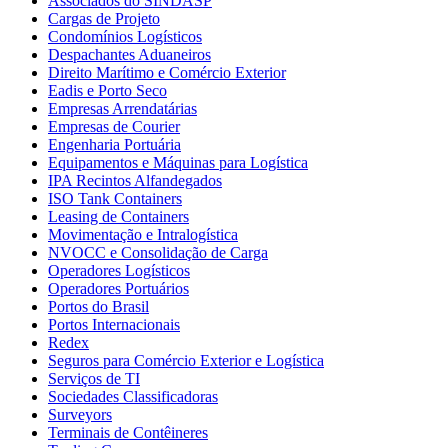
Associados do SINDASP
Cargas de Projeto
Condomínios Logísticos
Despachantes Aduaneiros
Direito Marítimo e Comércio Exterior
Eadis e Porto Seco
Empresas Arrendatárias
Empresas de Courier
Engenharia Portuária
Equipamentos e Máquinas para Logística
IPA Recintos Alfandegados
ISO Tank Containers
Leasing de Containers
Movimentação e Intralogística
NVOCC e Consolidação de Carga
Operadores Logísticos
Operadores Portuários
Portos do Brasil
Portos Internacionais
Redex
Seguros para Comércio Exterior e Logística
Serviços de TI
Sociedades Classificadoras
Surveyors
Terminais de Contêineres