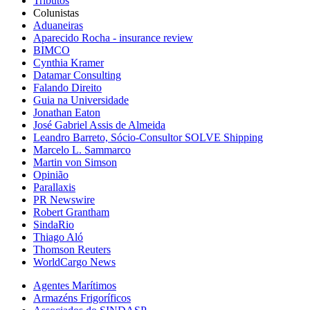
Tributos
Colunistas
Aduaneiras
Aparecido Rocha - insurance review
BIMCO
Cynthia Kramer
Datamar Consulting
Falando Direito
Guia na Universidade
Jonathan Eaton
José Gabriel Assis de Almeida
Leandro Barreto, Sócio-Consultor SOLVE Shipping
Marcelo L. Sammarco
Martin von Simson
Opinião
Parallaxis
PR Newswire
Robert Grantham
SindaRio
Thiago Aló
Thomson Reuters
WorldCargo News
Agentes Marítimos
Armazéns Frigoríficos