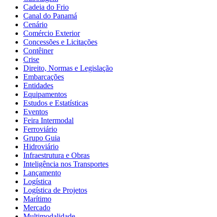
Cadeia do Frio
Canal do Panamá
Cenário
Comércio Exterior
Concessões e Licitações
Contêiner
Crise
Direito, Normas e Legislação
Embarcações
Entidades
Equipamentos
Estudos e Estatísticas
Eventos
Feira Intermodal
Ferroviário
Grupo Guia
Hidroviário
Infraestrutura e Obras
Inteligência nos Transportes
Lançamento
Logística
Logística de Projetos
Marítimo
Mercado
Multimodalidade