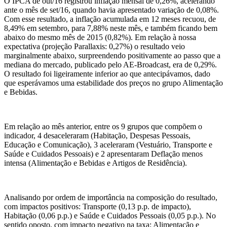
O IPCA de out/16 registrou inflação mensal de 0,26%, acelerando
ante o mês de set/16, quando havia apresentado variação de 0,08%.
Com esse resultado, a inflação acumulada em 12 meses recuou, de
8,49% em setembro, para 7,88% neste mês, e também ficando bem
abaixo do mesmo mês de 2015 (0,82%). Em relação à nossa
expectativa (projeção Parallaxis: 0,27%) o resultado veio
marginalmente abaixo, surpreendendo positivamente ao passo que a
mediana do mercado, publicado pelo AE-Broadcast, era de 0,29%.
O resultado foi ligeiramente inferior ao que antecipávamos, dado
que esperávamos uma estabilidade dos preços no grupo Alimentação
e Bebidas.
Em relação ao mês anterior, entre os 9 grupos que compõem o
indicador, 4 desaceleraram (Habitação, Despesas Pessoais,
Educação e Comunicação), 3 aceleraram (Vestuário, Transporte e
Saúde e Cuidados Pessoais) e 2 apresentaram Deflação menos
intensa (Alimentação e Bebidas e Artigos de Residência).
Analisando por ordem de importância na composição do resultado,
com impactos positivos: Transporte (0,13 p.p. de impacto),
Habitação (0,06 p.p.) e Saúde e Cuidados Pessoais (0,05 p.p.). No
sentido oposto, com impacto negativo na taxa: Alimentação e