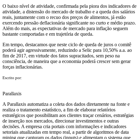
O baixo nível de atividade, confirmada pela piora dos indicadores de
atividade, a distensão do mercado de trabalho e a queda dos salários
reais, juntamente com o recuo dos preços de alimentos, já estão
exercendo pressão deflacionária significante no curto e médio prazo.
Além do mais, as expectativas de mercado para inflação seguem
bastante comportadas e em trajetória de queda.
Em tempo, destacamos que neste ciclo de queda de juros o comitê
poderá agir agressivamente, reduzindo a Selic para 10,50% a.a. ao
fim de 2017, em virtude dos fatos supracitados, sem peso na
consciência, de maneira que a economia poderá crescer sem gerar
forças inflacionárias.
Escrito por:
Parallaxis
A Parallaxis automatiza a coleta dos dados diretamente na fonte e
realiza o tratamento estatístico, a fim de elaborar relatórios
estratégicos que possibilitam aos clientes traçar cenários, estratégias
de inserção nos mercados, direcionar investimentos e outras
decisões. A empresa cria portais com informações e indicadores
setoriais atualizadas em tempo real, a partir de algoritmos de data
mining que capturam os dados (inputs) e alimentam o sistema que