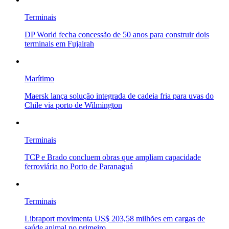
Terminais
DP World fecha concessão de 50 anos para construir dois
terminais em Fujairah
Marítimo
Maersk lança solução integrada de cadeia fria para uvas do
Chile via porto de Wilmington
Terminais
TCP e Brado concluem obras que ampliam capacidade
ferroviária no Porto de Paranaguá
Terminais
Libraport movimenta US$ 203,58 milhões em cargas de
saúde animal no primeiro...