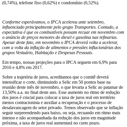
(0,74%), telefone fixo (0,62%) e condomínio (0,52%).
Conforme esperávamos, o IPCA acelerou ante setembro,
influenciado principalmente pelo grupo Transportes. Contudo, a
expectativa é que os combustíveis possam recuar em novembro com
o anúncio de preços menores do diesel e gasolina nas refinarias.
Apesar deste fato, em novembro o IPCA deverá volta a acelerar,
com a volta da inflação de alimentos e pressões inflacionárias dos
grupos Vestuário, Habitação e Despesas Pessoais.
Em tempo, nossas projeções para o IPCA seguem em 6,9% para
2016 e 4,8% em 2017.
Sobre a trajetória de juros, acreditamos que o comitê deverá
intensificar o corte, diminuindo a Selic em 50 pontos base na
reunião deste mês de novembro, o que levaria a Selic ao patamar de
13,50% a.a. no final deste ano. Esse aumento no ritmo de redução
dos juros é crucial para colocar a taxa de juros real em território
menos contracionista e auxiliar a recuperação e o processo de
desalavancagem do setor privado. Temos observado que se inflação
seguir surpreendendo para baixo, ou seja, recuando em ritmo mais
intenso e não acompanhada da redução dos juros em magnitude
próxima, a taxa de juros real aumentará no curto prazo.