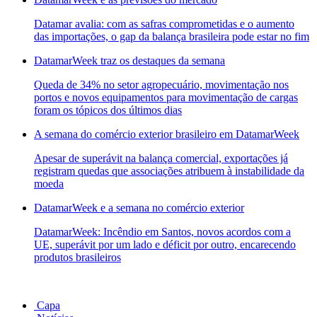
Datamar avalia: com as safras comprometidas e o aumento
das importações, o gap da balança brasileira pode estar no fim
DatamarWeek traz os destaques da semana
Queda de 34% no setor agropecuário, movimentação nos
portos e novos equipamentos para movimentação de cargas
foram os tópicos dos últimos dias
A semana do comércio exterior brasileiro em DatamarWeek
Apesar de superávit na balança comercial, exportações já
registram quedas que associações atribuem à instabilidade da
moeda
DatamarWeek e a semana no comércio exterior
DatamarWeek: Incêndio em Santos, novos acordos com a
UE, superávit por um lado e déficit por outro, encarecendo
produtos brasileiros
Capa