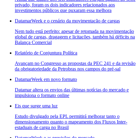
privado, foram os dois indicadores relacionados aos
investimentos públicos que puxaram essa melhora
DatamarWeek e o cenário da movimentação de cargas
Nem tudo está perfeito: apesar de retomada na movimentação
global de cargas, dragagem e licitações, também há déficits na
Balança Comercial
Relatório de Conjuntura Política
Avançam no Congresso as propostas da PEC 241 e da revisão
da obrigatoriedade da Petrobras nos campos do pré-sal
DatamarWeek em novo formato
Datamar altera os envios das últimas notícias do mercado e
impulsiona o formato online
Eis que surge uma luz
Estudo divulgado pela EPL permitirá melhorar tanto o
dimensionamento quanto o mapeamento dos Fluxos Inter-
estaduais de carga no Brasil
DatamarWeek e as previsões do mercado