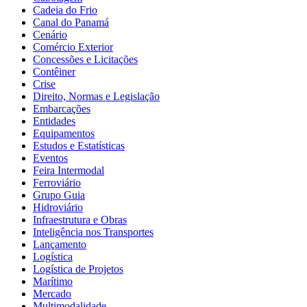
Cadeia do Frio
Canal do Panamá
Cenário
Comércio Exterior
Concessões e Licitações
Contêiner
Crise
Direito, Normas e Legislação
Embarcações
Entidades
Equipamentos
Estudos e Estatísticas
Eventos
Feira Intermodal
Ferroviário
Grupo Guia
Hidroviário
Infraestrutura e Obras
Inteligência nos Transportes
Lançamento
Logística
Logística de Projetos
Marítimo
Mercado
Multimodalidade