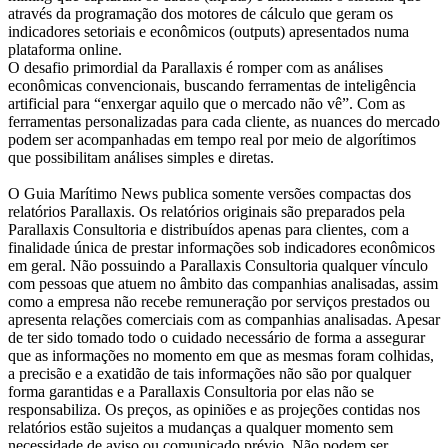
através da programação dos motores de cálculo que geram os
indicadores setoriais e econômicos (outputs) apresentados numa
plataforma online.
O desafio primordial da Parallaxis é romper com as análises
econômicas convencionais, buscando ferramentas de inteligência
artificial para “enxergar aquilo que o mercado não vê”. Com as
ferramentas personalizadas para cada cliente, as nuances do mercado
podem ser acompanhadas em tempo real por meio de algorítimos
que possibilitam análises simples e diretas.
O Guia Marítimo News publica somente versões compactas dos
relatórios Parallaxis. Os relatórios originais são preparados pela
Parallaxis Consultoria e distribuídos apenas para clientes, com a
finalidade única de prestar informações sob indicadores econômicos
em geral. Não possuindo a Parallaxis Consultoria qualquer vínculo
com pessoas que atuem no âmbito das companhias analisadas, assim
como a empresa não recebe remuneração por serviços prestados ou
apresenta relações comerciais com as companhias analisadas. Apesar
de ter sido tomado todo o cuidado necessário de forma a assegurar
que as informações no momento em que as mesmas foram colhidas,
a precisão e a exatidão de tais informações não são por qualquer
forma garantidas e a Parallaxis Consultoria por elas não se
responsabiliza. Os preços, as opiniões e as projeções contidas nos
relatórios estão sujeitos a mudanças a qualquer momento sem
necessidade de aviso ou comunicado prévio. Não podem ser