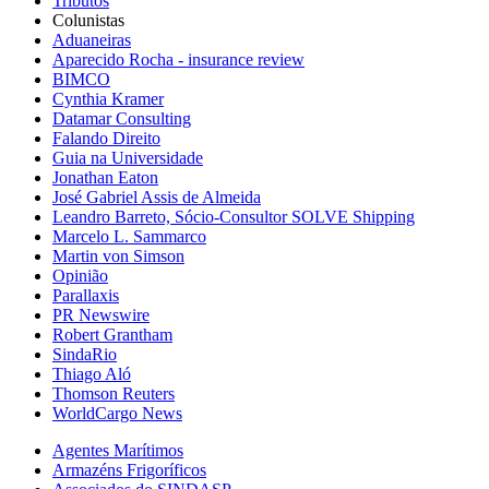
Tributos
Colunistas
Aduaneiras
Aparecido Rocha - insurance review
BIMCO
Cynthia Kramer
Datamar Consulting
Falando Direito
Guia na Universidade
Jonathan Eaton
José Gabriel Assis de Almeida
Leandro Barreto, Sócio-Consultor SOLVE Shipping
Marcelo L. Sammarco
Martin von Simson
Opinião
Parallaxis
PR Newswire
Robert Grantham
SindaRio
Thiago Aló
Thomson Reuters
WorldCargo News
Agentes Marítimos
Armazéns Frigoríficos