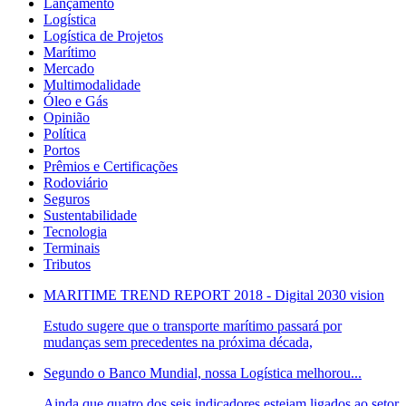
Lançamento
Logística
Logística de Projetos
Marítimo
Mercado
Multimodalidade
Óleo e Gás
Opinião
Política
Portos
Prêmios e Certificações
Rodoviário
Seguros
Sustentabilidade
Tecnologia
Terminais
Tributos
MARITIME TREND REPORT 2018 - Digital 2030 vision
Estudo sugere que o transporte marítimo passará por
mudanças sem precedentes na próxima década,
Segundo o Banco Mundial, nossa Logística melhorou...
Ainda que quatro dos seis indicadores estejam ligados ao setor