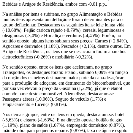
Bebidas e Artigos de Residência, ambos com -0,01 p.p..
Na análise por itens e subitens, no grupo Alimentação e Bebidas
muitos itens apresentaram deflação e foram determinantes para o
grupo deflacionar. Destacamos os seguintes itens: leite longa vida
(-10,68%), Feijão carioca rajado (-8,79%), cereais, leguminosas e
oleaginosas (-3,0%) e Hortaliça e verduras (-4,45%). Porém, no
sentido oposto, alguns itens subiram seus preços: Carnes (+2,64%),
Açucares e derivados (1,18%), Pescados (+2,1%), dentre outros. Em
Artigos de Residência, os itens que se destacaram foram aparelhos
eletroeletrônicos (-0,26%) e mobiliário (-0,32%).
No sentido oposto, entre os itens que aceleraram, no grupo
Transportes, os destaques foram: Etanol, subindo 6,09% em função
da opção dos usineiros destinarem maior parte da cana-de-açúcar
para a produção do adoçante, em detrimento do biocombustível, que
por sua vez elevou o preço da Gasolina (1,22%), já que o etanol
compõe parte deste combustível. Além disso, destacaram-se
Passagens aéreas (10,06%), Seguro de veículo (1,7%) e
Emplacamento e Licença (0,81%).
Nos demais grupos, entre os itens em queda, destacaram-se: hotel
(-5,63%) e cigarro (-1,63%). E na direção oposta: botijão de gás
(1,19%), plano de saúde (1,07%), empregado doméstico (0,87%),
mão de obra para pequenos reparos (0,87%), taxa de água e esgoto