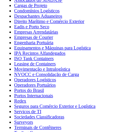
Associados do SINDASP
Cargas de Projeto
Condomínios Logísticos
Despachantes Aduaneiros
Direito Marítimo e Comércio Exterior
Eadis e Porto Seco
Empresas Arrendatárias
Empresas de Courier
Engenharia Portuária
Equipamentos e Máquinas para Logística
IPA Recintos Alfandegados
ISO Tank Containers
Leasing de Containers
Movimentação e Intralogística
NVOCC e Consolidação de Carga
Operadores Logísticos
Operadores Portuários
Portos do Brasil
Portos Internacionais
Redex
Seguros para Comércio Exterior e Logística
Serviços de TI
Sociedades Classificadoras
Surveyors
Terminais de Contêineres