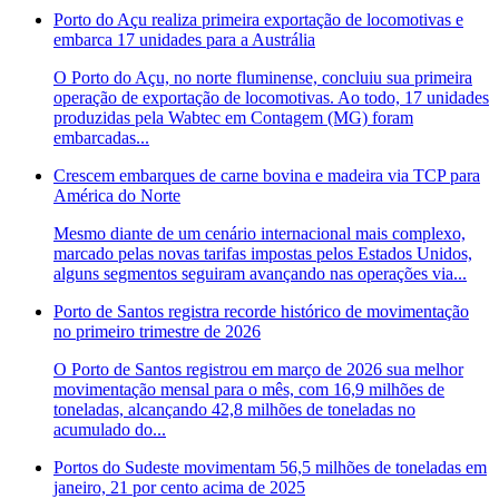
Porto do Açu realiza primeira exportação de locomotivas e
embarca 17 unidades para a Austrália
O Porto do Açu, no norte fluminense, concluiu sua primeira
operação de exportação de locomotivas. Ao todo, 17 unidades
produzidas pela Wabtec em Contagem (MG) foram
embarcadas...
Crescem embarques de carne bovina e madeira via TCP para
América do Norte
Mesmo diante de um cenário internacional mais complexo,
marcado pelas novas tarifas impostas pelos Estados Unidos,
alguns segmentos seguiram avançando nas operações via...
Porto de Santos registra recorde histórico de movimentação
no primeiro trimestre de 2026
O Porto de Santos registrou em março de 2026 sua melhor
movimentação mensal para o mês, com 16,9 milhões de
toneladas, alcançando 42,8 milhões de toneladas no
acumulado do...
Portos do Sudeste movimentam 56,5 milhões de toneladas em
janeiro, 21 por cento acima de 2025