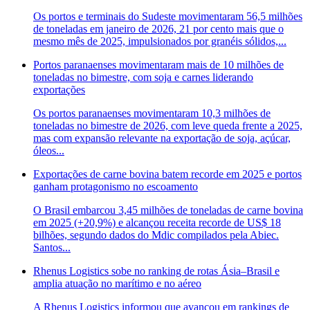
Os portos e terminais do Sudeste movimentaram 56,5 milhões
de toneladas em janeiro de 2026, 21 por cento mais que o
mesmo mês de 2025, impulsionados por granéis sólidos,...
Portos paranaenses movimentaram mais de 10 milhões de
toneladas no bimestre, com soja e carnes liderando
exportações
Os portos paranaenses movimentaram 10,3 milhões de
toneladas no bimestre de 2026, com leve queda frente a 2025,
mas com expansão relevante na exportação de soja, açúcar,
óleos...
Exportações de carne bovina batem recorde em 2025 e portos
ganham protagonismo no escoamento
O Brasil embarcou 3,45 milhões de toneladas de carne bovina
em 2025 (+20,9%) e alcançou receita recorde de US$ 18
bilhões, segundo dados do Mdic compilados pela Abiec.
Santos...
Rhenus Logistics sobe no ranking de rotas Ásia–Brasil e
amplia atuação no marítimo e no aéreo
A Rhenus Logistics informou que avançou em rankings de