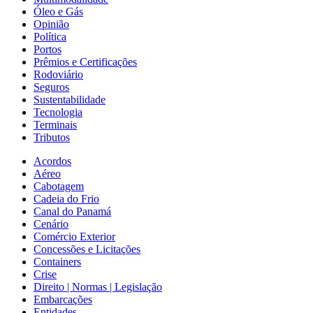
Óleo e Gás
Opinião
Política
Portos
Prêmios e Certificações
Rodoviário
Seguros
Sustentabilidade
Tecnologia
Terminais
Tributos
Acordos
Aéreo
Cabotagem
Cadeia do Frio
Canal do Panamá
Cenário
Comércio Exterior
Concessões e Licitações
Containers
Crise
Direito | Normas | Legislação
Embarcações
Entidades