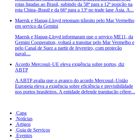
rotas ligadas ao Brasil, subindo da 58ª para a 12ª posição na
rota China–Brasil e da 66ª para a 13ª no trade lane Ásia. A...
Maersk e Hapag-Lloyd retomam trânsito pelo Mar Vermelho
em serviço da Gemini
Maersk e Hapag-Lloyd informaram que o serviço ME11, da
Gemini Cooperation, voltará a transitar pelo Mar Vermelho e
pelo Canal de Suez a partir de fevereiro, com proteção
naval....
Acordo Mercosul–UE eleva exigência sobre portos, diz
ABTP
A ABTP avalia que o avanço do acordo Mercosul–União
Europeia eleva a exigência sobre eficiência e previsibilidade
nos portos brasileiros. A entidade defende tramitação célere...
Capa
Notícias
Artigos
Guia de Serviços
Eventos