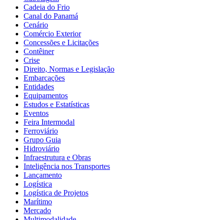
Cadeia do Frio
Canal do Panamá
Cenário
Comércio Exterior
Concessões e Licitações
Contêiner
Crise
Direito, Normas e Legislação
Embarcações
Entidades
Equipamentos
Estudos e Estatísticas
Eventos
Feira Intermodal
Ferroviário
Grupo Guia
Hidroviário
Infraestrutura e Obras
Inteligência nos Transportes
Lançamento
Logística
Logística de Projetos
Marítimo
Mercado
Multimodalidade