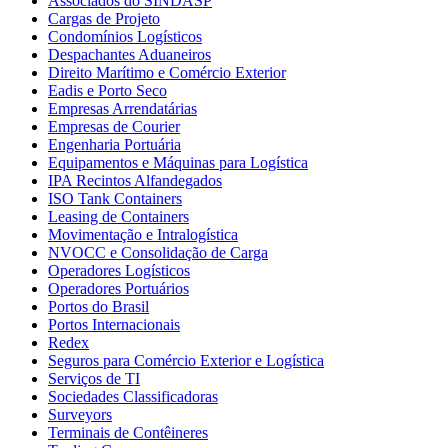
Associados do SINDASP
Cargas de Projeto
Condomínios Logísticos
Despachantes Aduaneiros
Direito Marítimo e Comércio Exterior
Eadis e Porto Seco
Empresas Arrendatárias
Empresas de Courier
Engenharia Portuária
Equipamentos e Máquinas para Logística
IPA Recintos Alfandegados
ISO Tank Containers
Leasing de Containers
Movimentação e Intralogística
NVOCC e Consolidação de Carga
Operadores Logísticos
Operadores Portuários
Portos do Brasil
Portos Internacionais
Redex
Seguros para Comércio Exterior e Logística
Serviços de TI
Sociedades Classificadoras
Surveyors
Terminais de Contêineres