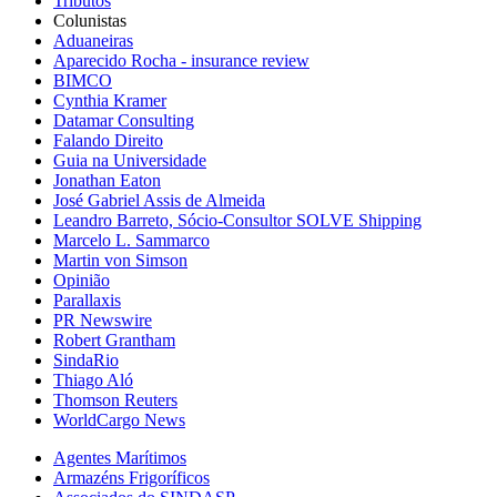
Tributos
Colunistas
Aduaneiras
Aparecido Rocha - insurance review
BIMCO
Cynthia Kramer
Datamar Consulting
Falando Direito
Guia na Universidade
Jonathan Eaton
José Gabriel Assis de Almeida
Leandro Barreto, Sócio-Consultor SOLVE Shipping
Marcelo L. Sammarco
Martin von Simson
Opinião
Parallaxis
PR Newswire
Robert Grantham
SindaRio
Thiago Aló
Thomson Reuters
WorldCargo News
Agentes Marítimos
Armazéns Frigoríficos