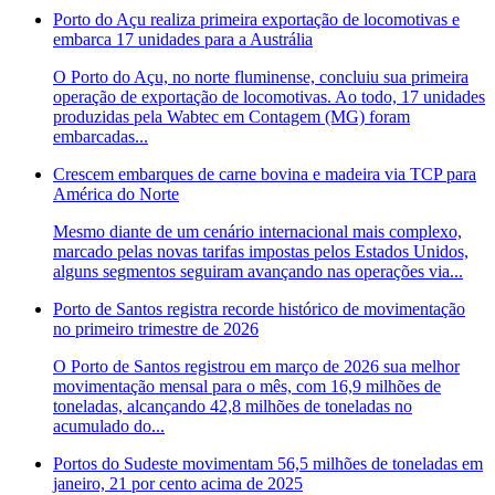
Porto do Açu realiza primeira exportação de locomotivas e
embarca 17 unidades para a Austrália
O Porto do Açu, no norte fluminense, concluiu sua primeira
operação de exportação de locomotivas. Ao todo, 17 unidades
produzidas pela Wabtec em Contagem (MG) foram
embarcadas...
Crescem embarques de carne bovina e madeira via TCP para
América do Norte
Mesmo diante de um cenário internacional mais complexo,
marcado pelas novas tarifas impostas pelos Estados Unidos,
alguns segmentos seguiram avançando nas operações via...
Porto de Santos registra recorde histórico de movimentação
no primeiro trimestre de 2026
O Porto de Santos registrou em março de 2026 sua melhor
movimentação mensal para o mês, com 16,9 milhões de
toneladas, alcançando 42,8 milhões de toneladas no
acumulado do...
Portos do Sudeste movimentam 56,5 milhões de toneladas em
janeiro, 21 por cento acima de 2025