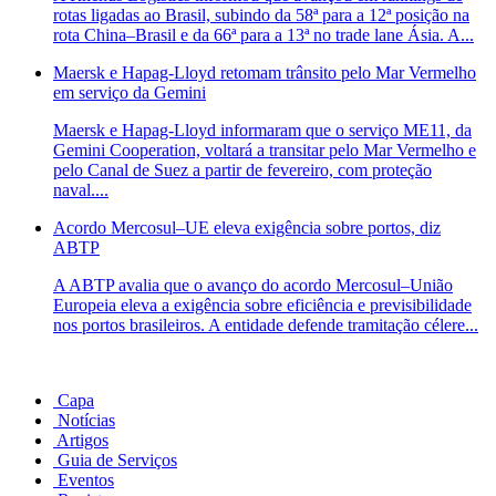
rotas ligadas ao Brasil, subindo da 58ª para a 12ª posição na
rota China–Brasil e da 66ª para a 13ª no trade lane Ásia. A...
Maersk e Hapag-Lloyd retomam trânsito pelo Mar Vermelho
em serviço da Gemini
Maersk e Hapag-Lloyd informaram que o serviço ME11, da
Gemini Cooperation, voltará a transitar pelo Mar Vermelho e
pelo Canal de Suez a partir de fevereiro, com proteção
naval....
Acordo Mercosul–UE eleva exigência sobre portos, diz
ABTP
A ABTP avalia que o avanço do acordo Mercosul–União
Europeia eleva a exigência sobre eficiência e previsibilidade
nos portos brasileiros. A entidade defende tramitação célere...
Capa
Notícias
Artigos
Guia de Serviços
Eventos