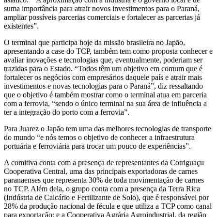
suma importância para atrair novos investimentos para o Paraná,
ampliar possíveis parcerias comerciais e fortalecer as parcerias já
existentes”.
O terminal que participa hoje da missão brasileira no Japão,
apresentando a case do TCP, também tem como proposta conhecer e
avaliar inovações e tecnologias que, eventualmente, poderiam ser
trazidas para o Estado. “Todos têm um objetivo em comum que é
fortalecer os negócios com empresários daquele país e atrair mais
investimentos e novas tecnologias para o Paraná”, diz ressaltando
que o objetivo é também mostrar como o terminal atua em parceria
com a ferrovia, “sendo o único terminal na sua área de influência a
ter a integração do porto com a ferrovia”.
Para Juarez o Japão tem uma das melhores tecnologias de transporte
do mundo “e nós temos o objetivo de conhecer a infraestrutura
portuária e ferroviária para trocar um pouco de experiências”.
A comitiva conta com a presença de representantes da Cotriguaçu
Cooperativa Central, uma das principais exportadoras de carnes
paranaenses que representa 30% de toda movimentação de carnes
no TCP. Além dela, o grupo conta com a presença da Terra Rica
(Indústria de Calcário e Fertilizante de Solo), que é responsável por
28% da produção nacional de fécula e que utiliza a TCP como canal
para exportação; e a Cooperativa Agrária Agroindustrial, da região