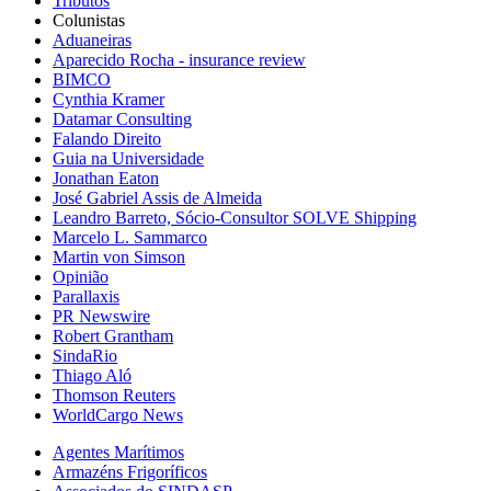
Tributos
Colunistas
Aduaneiras
Aparecido Rocha - insurance review
BIMCO
Cynthia Kramer
Datamar Consulting
Falando Direito
Guia na Universidade
Jonathan Eaton
José Gabriel Assis de Almeida
Leandro Barreto, Sócio-Consultor SOLVE Shipping
Marcelo L. Sammarco
Martin von Simson
Opinião
Parallaxis
PR Newswire
Robert Grantham
SindaRio
Thiago Aló
Thomson Reuters
WorldCargo News
Agentes Marítimos
Armazéns Frigoríficos