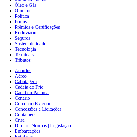
Óleo e Gás
Opinião
Política
Portos
Prêmios e Certificações
Rodoviário
Seguros
Sustentabilidade
Tecnologia
Terminais
Tributos
Acordos
Aéreo
Cabotagem
Cadeia do Frio
Canal do Panamá
Cenário
Comércio Exterior
Concessões e Licitações
Containers
Crise
Direito | Normas | Legislação
Embarcações
Entidades