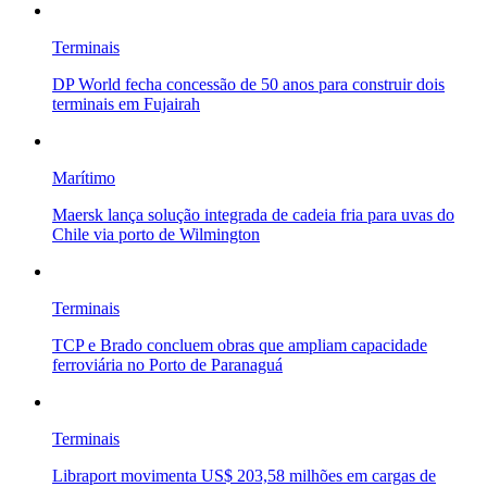
Terminais
DP World fecha concessão de 50 anos para construir dois
terminais em Fujairah
Marítimo
Maersk lança solução integrada de cadeia fria para uvas do
Chile via porto de Wilmington
Terminais
TCP e Brado concluem obras que ampliam capacidade
ferroviária no Porto de Paranaguá
Terminais
Libraport movimenta US$ 203,58 milhões em cargas de