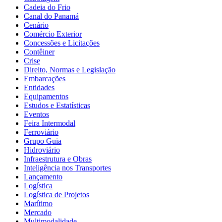
Cadeia do Frio
Canal do Panamá
Cenário
Comércio Exterior
Concessões e Licitações
Contêiner
Crise
Direito, Normas e Legislação
Embarcações
Entidades
Equipamentos
Estudos e Estatísticas
Eventos
Feira Intermodal
Ferroviário
Grupo Guia
Hidroviário
Infraestrutura e Obras
Inteligência nos Transportes
Lançamento
Logística
Logística de Projetos
Marítimo
Mercado
Multimodalidade