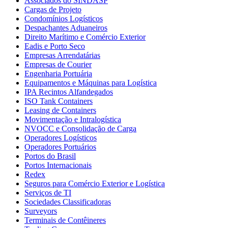
Associados do SINDASP
Cargas de Projeto
Condomínios Logísticos
Despachantes Aduaneiros
Direito Marítimo e Comércio Exterior
Eadis e Porto Seco
Empresas Arrendatárias
Empresas de Courier
Engenharia Portuária
Equipamentos e Máquinas para Logística
IPA Recintos Alfandegados
ISO Tank Containers
Leasing de Containers
Movimentação e Intralogística
NVOCC e Consolidação de Carga
Operadores Logísticos
Operadores Portuários
Portos do Brasil
Portos Internacionais
Redex
Seguros para Comércio Exterior e Logística
Serviços de TI
Sociedades Classificadoras
Surveyors
Terminais de Contêineres