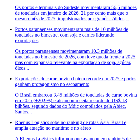
Os portos e terminais do Sudeste movimentaram 56,5 milhões
de toneladas em janeiro de 2026, 21 por cento mais que o
mesmo mês de 2025, impulsionados por granéis sólidos,...
Portos paranaenses movimentaram mais de 10 milhões de
toneladas no bimestre, com soja e carnes liderando
exportações
Os portos paranaenses movimentaram 10,3 milhões de
toneladas no bimestre de 2026, com leve queda frente a 2025,
mas com expansão relevante na exportação de soja, açúcar,
óleos...
Exportações de carne bovina batem recorde em 2025 e portos
ganham protagonismo no escoamento
O Brasil embarcou 3,45 milhões de toneladas de carne bovina
em 2025 (+20,9%) e alcançou receita recorde de US$ 18
bilhões, segundo dados do Mdic compilados pela Abiec.
Santos...
Rhenus Logistics sobe no ranking de rotas Ásia–Brasil e
amplia atuação no marítimo e no aéreo
A Rhenus Logistics informou que avançou em rankings de