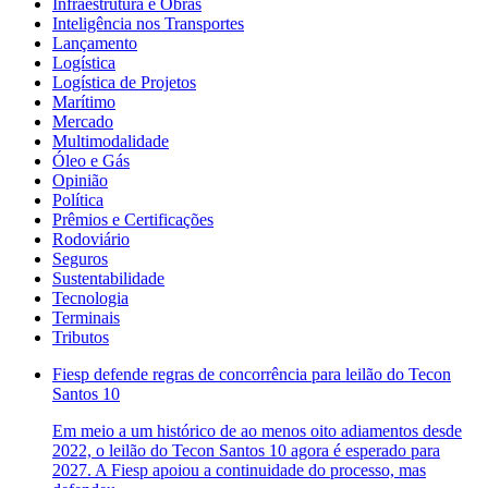
Infraestrutura e Obras
Inteligência nos Transportes
Lançamento
Logística
Logística de Projetos
Marítimo
Mercado
Multimodalidade
Óleo e Gás
Opinião
Política
Prêmios e Certificações
Rodoviário
Seguros
Sustentabilidade
Tecnologia
Terminais
Tributos
Fiesp defende regras de concorrência para leilão do Tecon
Santos 10
Em meio a um histórico de ao menos oito adiamentos desde
2022, o leilão do Tecon Santos 10 agora é esperado para
2027. A Fiesp apoiou a continuidade do processo, mas