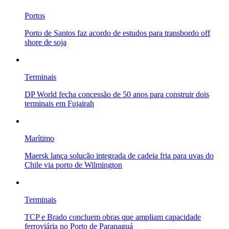
Portos
Porto de Santos faz acordo de estudos para transbordo off
shore de soja
Terminais
DP World fecha concessão de 50 anos para construir dois
terminais em Fujairah
Marítimo
Maersk lança solução integrada de cadeia fria para uvas do
Chile via porto de Wilmington
Terminais
TCP e Brado concluem obras que ampliam capacidade
ferroviária no Porto de Paranaguá