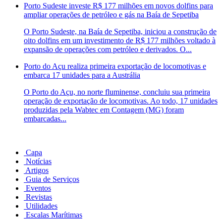
Porto Sudeste investe R$ 177 milhões em novos dolfins para
ampliar operações de petróleo e gás na Baía de Sepetiba
O Porto Sudeste, na Baía de Sepetiba, iniciou a construção de
oito dolfins em um investimento de R$ 177 milhões voltado à
expansão de operações com petróleo e derivados. O...
Porto do Açu realiza primeira exportação de locomotivas e
embarca 17 unidades para a Austrália
O Porto do Açu, no norte fluminense, concluiu sua primeira
operação de exportação de locomotivas. Ao todo, 17 unidades
produzidas pela Wabtec em Contagem (MG) foram
embarcadas...
Capa
Notícias
Artigos
Guia de Serviços
Eventos
Revistas
Utilidades
Escalas Marítimas