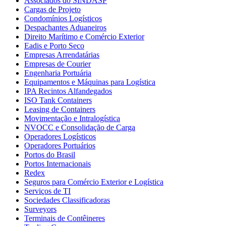
Associados do SINDASP
Cargas de Projeto
Condomínios Logísticos
Despachantes Aduaneiros
Direito Marítimo e Comércio Exterior
Eadis e Porto Seco
Empresas Arrendatárias
Empresas de Courier
Engenharia Portuária
Equipamentos e Máquinas para Logística
IPA Recintos Alfandegados
ISO Tank Containers
Leasing de Containers
Movimentação e Intralogística
NVOCC e Consolidação de Carga
Operadores Logísticos
Operadores Portuários
Portos do Brasil
Portos Internacionais
Redex
Seguros para Comércio Exterior e Logística
Serviços de TI
Sociedades Classificadoras
Surveyors
Terminais de Contêineres