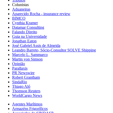
Tributos
Colunistas
Aduaneiras
Aparecido Rocha - insurance review
BIMCO
Cynthia Kramer
Datamar Consulting
Falando Direito
Guia na Universidade
Jonathan Eaton
José Gabriel Assis de Almeida
Leandro Barreto, Sócio-Consultor SOLVE Shipping
Marcelo L. Sammarco
Martin von Simson
Opinião
Parallaxis
PR Newswire
Robert Grantham
SindaRio
Thiago Aló
Thomson Reuters
WorldCargo News
Agentes Marítimos
Armazéns Frigoríficos