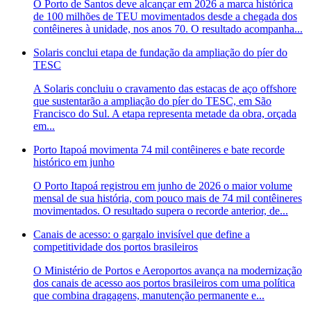
O Porto de Santos deve alcançar em 2026 a marca histórica
de 100 milhões de TEU movimentados desde a chegada dos
contêineres à unidade, nos anos 70. O resultado acompanha...
Solaris conclui etapa de fundação da ampliação do píer do
TESC
A Solaris concluiu o cravamento das estacas de aço offshore
que sustentarão a ampliação do píer do TESC, em São
Francisco do Sul. A etapa representa metade da obra, orçada
em...
Porto Itapoá movimenta 74 mil contêineres e bate recorde
histórico em junho
O Porto Itapoá registrou em junho de 2026 o maior volume
mensal de sua história, com pouco mais de 74 mil contêineres
movimentados. O resultado supera o recorde anterior, de...
Canais de acesso: o gargalo invisível que define a
competitividade dos portos brasileiros
O Ministério de Portos e Aeroportos avança na modernização
dos canais de acesso aos portos brasileiros com uma política
que combina dragagens, manutenção permanente e...