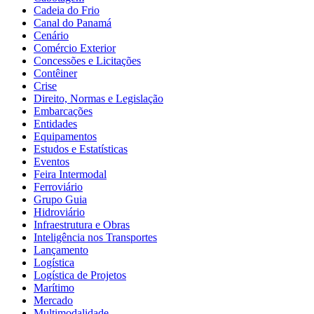
Cadeia do Frio
Canal do Panamá
Cenário
Comércio Exterior
Concessões e Licitações
Contêiner
Crise
Direito, Normas e Legislação
Embarcações
Entidades
Equipamentos
Estudos e Estatísticas
Eventos
Feira Intermodal
Ferroviário
Grupo Guia
Hidroviário
Infraestrutura e Obras
Inteligência nos Transportes
Lançamento
Logística
Logística de Projetos
Marítimo
Mercado
Multimodalidade