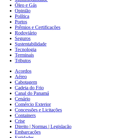
Óleo e Gás
Opinião
Política
Portos
Prêmios e Certificações
Rodoviário
Seguros
Sustentabilidade
Tecnologia
Terminais
Tributos
Acordos
Aéreo
Cabotagem
Cadeia do Frio
Canal do Panamá
Cenário
Comércio Exterior
Concessões e Licitações
Containers
Crise
Direito | Normas | Legislação
Embarcações
Entidades