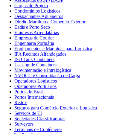
Associados do SINDASP
Cargas de Projeto
Condomínios Logísticos
Despachantes Aduaneiros
Direito Marítimo e Comércio Exterior
Eadis e Porto Seco
Empresas Arrendatárias
Empresas de Courier
Engenharia Portuária
Equipamentos e Máquinas para Logística
IPA Recintos Alfandegados
ISO Tank Containers
Leasing de Containers
Movimentação e Intralogística
NVOCC e Consolidação de Carga
Operadores Logísticos
Operadores Portuários
Portos do Brasil
Portos Internacionais
Redex
Seguros para Comércio Exterior e Logística
Serviços de TI
Sociedades Classificadoras
Surveyors
Terminais de Contêineres