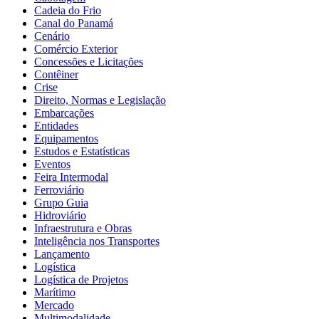
Cadeia do Frio
Canal do Panamá
Cenário
Comércio Exterior
Concessões e Licitações
Contêiner
Crise
Direito, Normas e Legislação
Embarcações
Entidades
Equipamentos
Estudos e Estatísticas
Eventos
Feira Intermodal
Ferroviário
Grupo Guia
Hidroviário
Infraestrutura e Obras
Inteligência nos Transportes
Lançamento
Logística
Logística de Projetos
Marítimo
Mercado
Multimodalidade