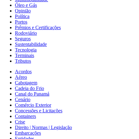
Óleo e Gás
Opinião
Política
Portos
Prêmios e Certificações
Rodoviário
Seguros
Sustentabilidade
Tecnologia
Terminais
Tributos
Acordos
Aéreo
Cabotagem
Cadeia do Frio
Canal do Panamá
Cenário
Comércio Exterior
Concessões e Licitações
Containers
Crise
Direito | Normas | Legislação
Embarcações
Entidades