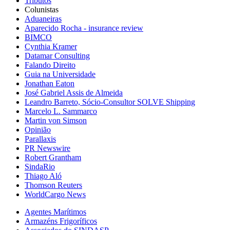
Tributos
Colunistas
Aduaneiras
Aparecido Rocha - insurance review
BIMCO
Cynthia Kramer
Datamar Consulting
Falando Direito
Guia na Universidade
Jonathan Eaton
José Gabriel Assis de Almeida
Leandro Barreto, Sócio-Consultor SOLVE Shipping
Marcelo L. Sammarco
Martin von Simson
Opinião
Parallaxis
PR Newswire
Robert Grantham
SindaRio
Thiago Aló
Thomson Reuters
WorldCargo News
Agentes Marítimos
Armazéns Frigoríficos