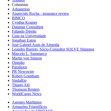
Tributos
Colunistas
Aduaneiras
Aparecido Rocha - insurance review
BIMCO
Cynthia Kramer
Datamar Consulting
Falando Direito
Guia na Universidade
Jonathan Eaton
José Gabriel Assis de Almeida
Leandro Barreto, Sócio-Consultor SOLVE Shipping
Marcelo L. Sammarco
Martin von Simson
Opinião
Parallaxis
PR Newswire
Robert Grantham
SindaRio
Thiago Aló
Thomson Reuters
WorldCargo News
Agentes Marítimos
Armazéns Frigoríficos