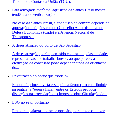
Tribunal de Contas da União (TCU).
Para advogada marítima, aquisição da Santos Brasil mostra
tendência de verticalização
No caso da Santos Brasil, a conclusão da compra depende da
aprovação de órgãos como o Conselho Administrativo de
Defesa Econômica (Cade) e a Agência Nacional de
Transportes...
A desestatização do porto de São Sebastião
A desestatização, porém, tem sido contestada pelas entidades
representativas dos trabalhadores e, ao que parece, a
efetivação da concessão pode depender ainda da orientação
do...
Privatização do porto: que modelo?
Embora à primeira vista essa prática favoreça o contribuinte,
na prática, a “guerra fiscal” entre os Estados provoca
distorções na arrecadação do Imposto sobre Circulação de...
ESG no setor portuário
Em outras palavras: no setor portuário, tornam-se cada vez