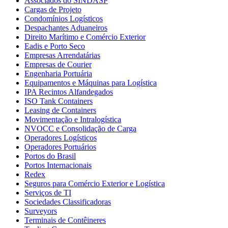
Associados do SINDASP
Cargas de Projeto
Condomínios Logísticos
Despachantes Aduaneiros
Direito Marítimo e Comércio Exterior
Eadis e Porto Seco
Empresas Arrendatárias
Empresas de Courier
Engenharia Portuária
Equipamentos e Máquinas para Logística
IPA Recintos Alfandegados
ISO Tank Containers
Leasing de Containers
Movimentação e Intralogística
NVOCC e Consolidação de Carga
Operadores Logísticos
Operadores Portuários
Portos do Brasil
Portos Internacionais
Redex
Seguros para Comércio Exterior e Logística
Serviços de TI
Sociedades Classificadoras
Surveyors
Terminais de Contêineres