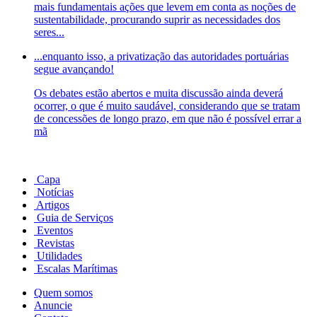
mais fundamentais ações que levem em conta as noções de
sustentabilidade, procurando suprir as necessidades dos
seres...
...enquanto isso, a privatização das autoridades portuárias
segue avançando!
Os debates estão abertos e muita discussão ainda deverá
ocorrer, o que é muito saudável, considerando que se tratam
de concessões de longo prazo, em que não é possível errar a
mã
Capa
Notícias
Artigos
Guia de Serviços
Eventos
Revistas
Utilidades
Escalas Marítimas
Quem somos
Anuncie