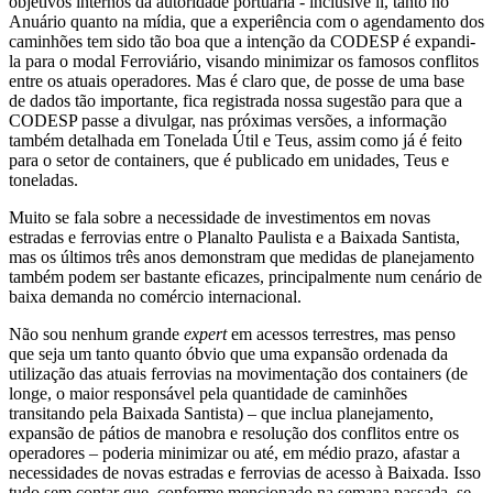
objetivos internos da autoridade portuária - inclusive li, tanto no
Anuário quanto na mídia, que a experiência com o agendamento dos
caminhões tem sido tão boa que a intenção da CODESP é expandi-
la para o modal Ferroviário, visando minimizar os famosos conflitos
entre os atuais operadores. Mas é claro que, de posse de uma base
de dados tão importante, fica registrada nossa sugestão para que a
CODESP passe a divulgar, nas próximas versões, a informação
também detalhada em Tonelada Útil e Teus, assim como já é feito
para o setor de containers, que é publicado em unidades, Teus e
toneladas.
Muito se fala sobre a necessidade de investimentos em novas
estradas e ferrovias entre o Planalto Paulista e a Baixada Santista,
mas os últimos três anos demonstram que medidas de planejamento
também podem ser bastante eficazes, principalmente num cenário de
baixa demanda no comércio internacional.
Não sou nenhum grande
expert
em acessos terrestres, mas penso
que seja um tanto quanto óbvio que uma expansão ordenada da
utilização das atuais ferrovias na movimentação dos containers (de
longe, o maior responsável pela quantidade de caminhões
transitando pela Baixada Santista) – que inclua planejamento,
expansão de pátios de manobra e resolução dos conflitos entre os
operadores – poderia minimizar ou até, em médio prazo, afastar a
necessidades de novas estradas e ferrovias de acesso à Baixada. Isso
tudo sem contar que, conforme mencionado na semana passada, se