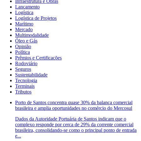
Infraestrutura e Obras
Lançamento
Logística
Logística de Projetos
Marítimo
Mercado
Multimodalidade
Óleo e Gás
Opinião
Política
Prêmios e Certificações
Rodoviário
Seguros
Sustentabilidade
Tecnologia
Terminais
Tributos
Porto de Santos concentra quase 30% da balança comercial
brasileira e amplia oportunidades no comércio do Mercosul
Dados da Autoridade Portuária de Santos indicam que o
complexo responde por cerca de 29% da corrente comercial
brasileira, consolidando-se como o principal ponto de entrada
e...