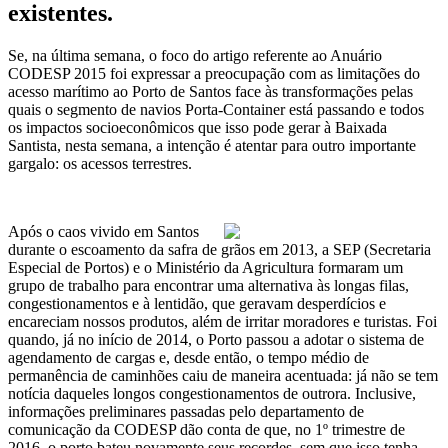
existentes.
Se, na última semana, o foco do artigo referente ao Anuário
CODESP 2015 foi expressar a preocupação com as limitações do
acesso marítimo ao Porto de Santos face às transformações pelas
quais o segmento de navios Porta-Container está passando e todos
os impactos socioeconômicos que isso pode gerar à Baixada
Santista, nesta semana, a intenção é atentar para outro importante
gargalo: os acessos terrestres.
Após o caos vivido em Santos
durante o escoamento da safra de grãos em 2013, a SEP (Secretaria
Especial de Portos) e o Ministério da Agricultura formaram um
grupo de trabalho para encontrar uma alternativa às longas filas,
congestionamentos e à lentidão, que geravam desperdícios e
encareciam nossos produtos, além de irritar moradores e turistas. Foi
quando, já no início de 2014, o Porto passou a adotar o sistema de
agendamento de cargas e, desde então, o tempo médio de
permanência de caminhões caiu de maneira acentuada: já não se tem
notícia daqueles longos congestionamentos de outrora. Inclusive,
informações preliminares passadas pelo departamento de
comunicação da CODESP dão conta de que, no 1º trimestre de
2016, o porto bateu novamente seus recordes, sem que isso tenha