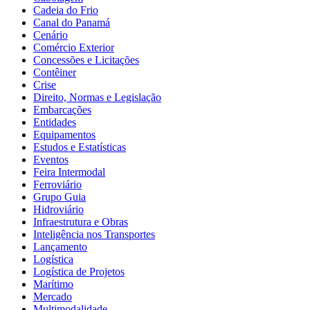
Cadeia do Frio
Canal do Panamá
Cenário
Comércio Exterior
Concessões e Licitações
Contêiner
Crise
Direito, Normas e Legislação
Embarcações
Entidades
Equipamentos
Estudos e Estatísticas
Eventos
Feira Intermodal
Ferroviário
Grupo Guia
Hidroviário
Infraestrutura e Obras
Inteligência nos Transportes
Lançamento
Logística
Logística de Projetos
Marítimo
Mercado
Multimodalidade