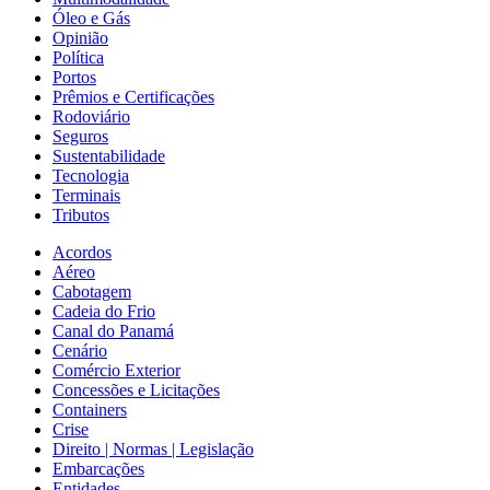
Óleo e Gás
Opinião
Política
Portos
Prêmios e Certificações
Rodoviário
Seguros
Sustentabilidade
Tecnologia
Terminais
Tributos
Acordos
Aéreo
Cabotagem
Cadeia do Frio
Canal do Panamá
Cenário
Comércio Exterior
Concessões e Licitações
Containers
Crise
Direito | Normas | Legislação
Embarcações
Entidades