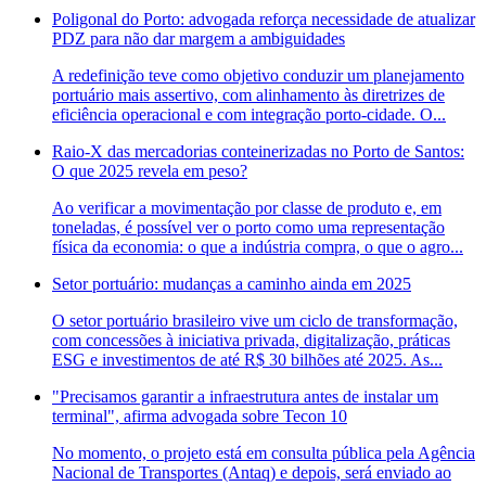
Poligonal do Porto: advogada reforça necessidade de atualizar
PDZ para não dar margem a ambiguidades
A redefinição teve como objetivo conduzir um planejamento
portuário mais assertivo, com alinhamento às diretrizes de
eficiência operacional e com integração porto-cidade. O...
Raio-X das mercadorias conteinerizadas no Porto de Santos:
O que 2025 revela em peso?
Ao verificar a movimentação por classe de produto e, em
toneladas, é possível ver o porto como uma representação
física da economia: o que a indústria compra, o que o agro...
Setor portuário: mudanças a caminho ainda em 2025
O setor portuário brasileiro vive um ciclo de transformação,
com concessões à iniciativa privada, digitalização, práticas
ESG e investimentos de até R$ 30 bilhões até 2025. As...
"Precisamos garantir a infraestrutura antes de instalar um
terminal", afirma advogada sobre Tecon 10
No momento, o projeto está em consulta pública pela Agência
Nacional de Transportes (Antaq) e depois, será enviado ao