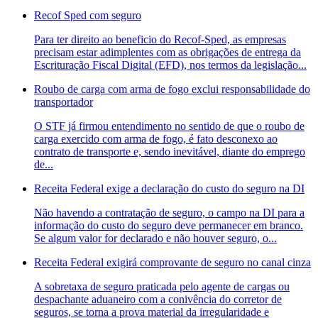
Recof Sped com seguro
Para ter direito ao beneficio do Recof-Sped, as empresas
precisam estar adimplentes com as obrigações de entrega da
Escrituração Fiscal Digital (EFD), nos termos da legislação...
Roubo de carga com arma de fogo exclui responsabilidade do
transportador
O STF já firmou entendimento no sentido de que o roubo de
carga exercido com arma de fogo, é fato desconexo ao
contrato de transporte e, sendo inevitável, diante do emprego
de...
Receita Federal exige a declaração do custo do seguro na DI
Não havendo a contratação de seguro, o campo na DI para a
informação do custo do seguro deve permanecer em branco.
Se algum valor for declarado e não houver seguro, o...
Receita Federal exigirá comprovante de seguro no canal cinza
A sobretaxa de seguro praticada pelo agente de cargas ou
despachante aduaneiro com a conivência do corretor de
seguros, se torna a prova material da irregularidade e