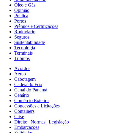
Óleo e Gás
Opinião
Política
Portos
Prêmios e Certificações
Rodoviário
Seguros
Sustentabilidade
Tecnologia
Terminais
Tributos
Acordos
Aéreo
Cabotagem
Cadeia do Frio
Canal do Panamá
Cenário
Comércio Exterior
Concessões e Licitações
Containers
Crise
Direito | Normas | Legislação
Embarcações
Entidades