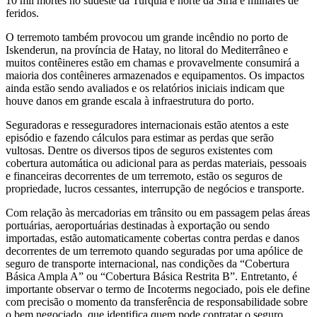
10 mil mortes no sudeste da Turquia e norte da Síria e milhares de
feridos.
O terremoto também provocou um grande incêndio no porto de
Iskenderun, na província de Hatay, no litoral do Mediterrâneo e
muitos contêineres estão em chamas e provavelmente consumirá a
maioria dos contêineres armazenados e equipamentos. Os impactos
ainda estão sendo avaliados e os relatórios iniciais indicam que
houve danos em grande escala à infraestrutura do porto.
Seguradoras e resseguradores internacionais estão atentos a este
episódio e fazendo cálculos para estimar as perdas que serão
vultosas. Dentre os diversos tipos de seguros existentes com
cobertura automática ou adicional para as perdas materiais, pessoais
e financeiras decorrentes de um terremoto, estão os seguros de
propriedade, lucros cessantes, interrupção de negócios e transporte.
Com relação às mercadorias em trânsito ou em passagem pelas áreas
portuárias, aeroportuárias destinadas à exportação ou sendo
importadas, estão automaticamente cobertas contra perdas e danos
decorrentes de um terremoto quando seguradas por uma apólice de
seguro de transporte internacional, nas condições da “Cobertura
Básica Ampla A” ou “Cobertura Básica Restrita B”. Entretanto, é
importante observar o termo de Incoterms negociado, pois ele define
com precisão o momento da transferência de responsabilidade sobre
o bem negociado, que identifica quem pode contratar o seguro,