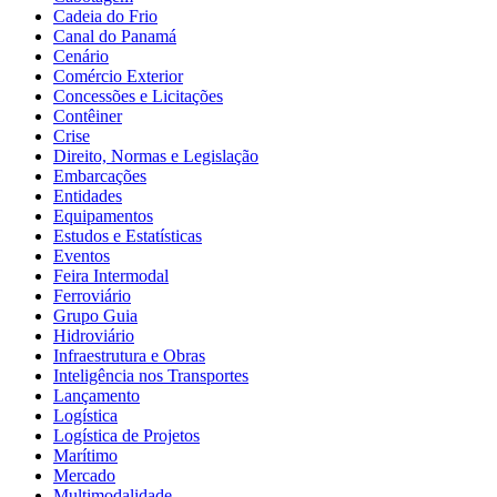
Cadeia do Frio
Canal do Panamá
Cenário
Comércio Exterior
Concessões e Licitações
Contêiner
Crise
Direito, Normas e Legislação
Embarcações
Entidades
Equipamentos
Estudos e Estatísticas
Eventos
Feira Intermodal
Ferroviário
Grupo Guia
Hidroviário
Infraestrutura e Obras
Inteligência nos Transportes
Lançamento
Logística
Logística de Projetos
Marítimo
Mercado
Multimodalidade