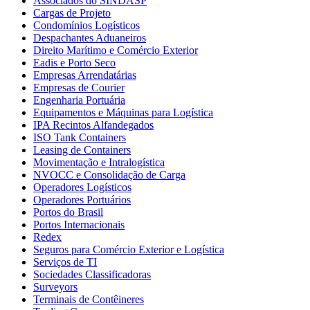
Associados do SINDASP
Cargas de Projeto
Condomínios Logísticos
Despachantes Aduaneiros
Direito Marítimo e Comércio Exterior
Eadis e Porto Seco
Empresas Arrendatárias
Empresas de Courier
Engenharia Portuária
Equipamentos e Máquinas para Logística
IPA Recintos Alfandegados
ISO Tank Containers
Leasing de Containers
Movimentação e Intralogística
NVOCC e Consolidação de Carga
Operadores Logísticos
Operadores Portuários
Portos do Brasil
Portos Internacionais
Redex
Seguros para Comércio Exterior e Logística
Serviços de TI
Sociedades Classificadoras
Surveyors
Terminais de Contêineres