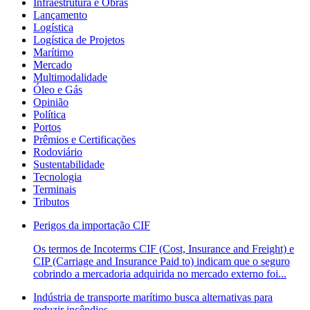
Infraestrutura e Obras
Lançamento
Logística
Logística de Projetos
Marítimo
Mercado
Multimodalidade
Óleo e Gás
Opinião
Política
Portos
Prêmios e Certificações
Rodoviário
Sustentabilidade
Tecnologia
Terminais
Tributos
Perigos da importação CIF
Os termos de Incoterms CIF (Cost, Insurance and Freight) e
CIP (Carriage and Insurance Paid to) indicam que o seguro
cobrindo a mercadoria adquirida no mercado externo foi...
Indústria de transporte marítimo busca alternativas para
reduzir incêndios