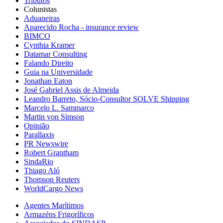
Tributos
Colunistas
Aduaneiras
Aparecido Rocha - insurance review
BIMCO
Cynthia Kramer
Datamar Consulting
Falando Direito
Guia na Universidade
Jonathan Eaton
José Gabriel Assis de Almeida
Leandro Barreto, Sócio-Consultor SOLVE Shipping
Marcelo L. Sammarco
Martin von Simson
Opinião
Parallaxis
PR Newswire
Robert Grantham
SindaRio
Thiago Aló
Thomson Reuters
WorldCargo News
Agentes Marítimos
Armazéns Frigoríficos