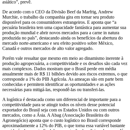
asiático”, prevê.
De acordo com o CEO da Divisão Beef da Marfrig, Andrew
Murchie, o trabalho da companhia gira em tornar seu produto
disponível para os consumidores estrangeiros. E aponta que “a
pecuária brasileira tem uma capacidade fantástica para aumentar sua
produção mundial e abrir novos mercados para a carne in natura
produzida no país”, destacando ainda os benefícios da abertura do
mercado norte-americano e seu efeito positivo sobre México,
Canadá e outros mercados de alto valor agregado.
Porém vale ressaltar que mesmo em meio ao dinamismo inerente à
produção agropecuária, a competitividade e os desafios são cada vez
mais complexos. Dados mostram que o Brasil perde em média
anualmente mais de R$ 11 bilhões devido aos riscos extremos, o que
corresponde a 1% do PIB Agrícola. As ameaças são em parte bem
conhecidas e permitem identificar as oportunidades e as ações
necessárias para mitigá-las, respondê-las ou transferi-las.
A logística é destacada como um diferencial de importante para a
competitividade para se atingir todos os níveis desse potencial
exportador do Brasil seja com os Estados Unidos ou com outros
mercados, como a Ásia. A Abag (Associação Brasileira do
Agronegócio) aponta que o custo logístico no Brasil corresponde
aproximadamente a 12% do PIB, o que torna essa variável bastante