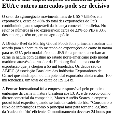
EUA e outros mercados pode ser decisivo
O setor do agronegócio movimenta mais de US$ 7 bilhões em
exportações, cerca de 46% do total das exportações do País
contribuindo para o superávit da balança comercial brasileira. No
setor os números já são expressivos: cerca de 23% do PIB e 33%
dos empregos têm origem no agronegócio.
A Divisão Beef da Marfrig Global Foods foi a primeira a assinar um
acordo para a abertura do mercado de exportações de carne in natura
para os EUA pelo modal aéreo - a JBS foi a primeira a embarcar
carne in natura com destino ao estado norte-americano pelo modal
marítimo através do armador da Hamburg Sud – uma cota de
exportação que já chegou a 65 mil toneladas. Os dados são da
ABIEC (Associação Brasileira das Indústrias Exportadoras de
Carne) que ainda apontou um potencial exportador ainda maior: 100
mil toneladas, um total de cerca de R$ 1,4 bi.
A Fermac International foi a empresa responsável pelo primeiro
embarque da carne in natura brasileira aos EUA, e de acordo com o
diretor comercial da companhia, Marco Aurélio Soares, a empresa
possui total expertise quando se trata da cadeia do frio. “Considero o
fluxo de informações como o principal fator para tornar a logística
da ‘cadeia do frio’ eficiente. O monitoramento deve ser 24 horas por