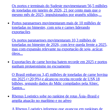
Os portos e terminais do Sudeste movimentaram 56,5 milhões
de toneladas em janeiro de 2026, 21 por cento mais que o
mesmo mês de 2025, impulsionados por granéis sólidos,...
Portos paranaenses movimentaram mais de 10 milhões de
toneladas no bimestre, com soja e carnes liderando
exportações
Os portos paranaenses movimentaram 10,3 milhões de
toneladas no bimestre de 2026, com leve queda frente a 2025,
mas com expansão relevante na exportação de soja, açúcar,
óleos...
Exportações de carne bovina batem recorde em 2025 e portos
ganham protagonismo no escoamento
O Brasil embarcou 3,45 milhões de toneladas de carne bovina
em 2025 (+20,9%) e alcançou receita recorde de US$ 18
bilhões, segundo dados do Mdic compilados pela Abiec.
Santos...
Rhenus Logistics sobe no ranking de rotas Ásia–Brasil e
amplia atuação no marítimo e no aéreo
A Rhenus Logistics informou que avançou em rankings de