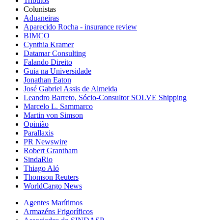
Tributos
Colunistas
Aduaneiras
Aparecido Rocha - insurance review
BIMCO
Cynthia Kramer
Datamar Consulting
Falando Direito
Guia na Universidade
Jonathan Eaton
José Gabriel Assis de Almeida
Leandro Barreto, Sócio-Consultor SOLVE Shipping
Marcelo L. Sammarco
Martin von Simson
Opinião
Parallaxis
PR Newswire
Robert Grantham
SindaRio
Thiago Aló
Thomson Reuters
WorldCargo News
Agentes Marítimos
Armazéns Frigoríficos