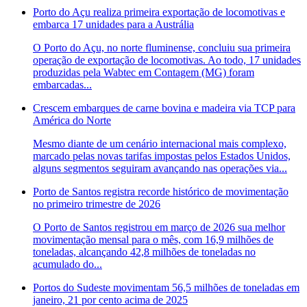
Porto do Açu realiza primeira exportação de locomotivas e
embarca 17 unidades para a Austrália
O Porto do Açu, no norte fluminense, concluiu sua primeira
operação de exportação de locomotivas. Ao todo, 17 unidades
produzidas pela Wabtec em Contagem (MG) foram
embarcadas...
Crescem embarques de carne bovina e madeira via TCP para
América do Norte
Mesmo diante de um cenário internacional mais complexo,
marcado pelas novas tarifas impostas pelos Estados Unidos,
alguns segmentos seguiram avançando nas operações via...
Porto de Santos registra recorde histórico de movimentação
no primeiro trimestre de 2026
O Porto de Santos registrou em março de 2026 sua melhor
movimentação mensal para o mês, com 16,9 milhões de
toneladas, alcançando 42,8 milhões de toneladas no
acumulado do...
Portos do Sudeste movimentam 56,5 milhões de toneladas em
janeiro, 21 por cento acima de 2025