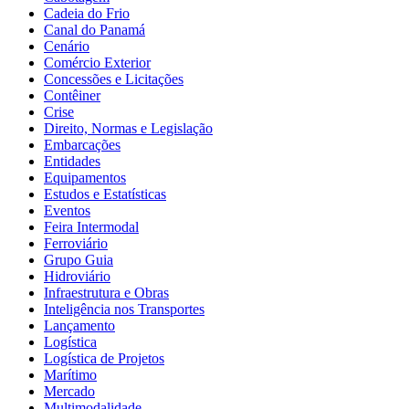
Cadeia do Frio
Canal do Panamá
Cenário
Comércio Exterior
Concessões e Licitações
Contêiner
Crise
Direito, Normas e Legislação
Embarcações
Entidades
Equipamentos
Estudos e Estatísticas
Eventos
Feira Intermodal
Ferroviário
Grupo Guia
Hidroviário
Infraestrutura e Obras
Inteligência nos Transportes
Lançamento
Logística
Logística de Projetos
Marítimo
Mercado
Multimodalidade