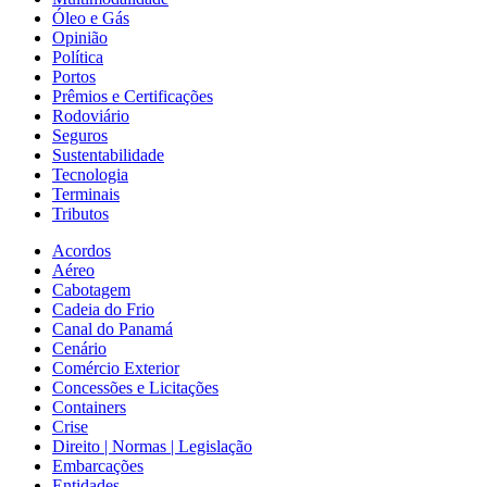
Óleo e Gás
Opinião
Política
Portos
Prêmios e Certificações
Rodoviário
Seguros
Sustentabilidade
Tecnologia
Terminais
Tributos
Acordos
Aéreo
Cabotagem
Cadeia do Frio
Canal do Panamá
Cenário
Comércio Exterior
Concessões e Licitações
Containers
Crise
Direito | Normas | Legislação
Embarcações
Entidades