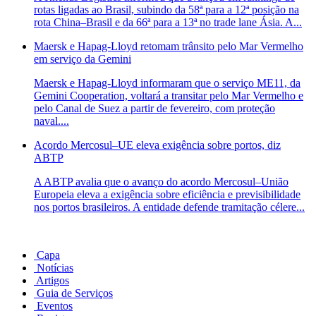
rotas ligadas ao Brasil, subindo da 58ª para a 12ª posição na
rota China–Brasil e da 66ª para a 13ª no trade lane Ásia. A...
Maersk e Hapag-Lloyd retomam trânsito pelo Mar Vermelho
em serviço da Gemini
Maersk e Hapag-Lloyd informaram que o serviço ME11, da
Gemini Cooperation, voltará a transitar pelo Mar Vermelho e
pelo Canal de Suez a partir de fevereiro, com proteção
naval....
Acordo Mercosul–UE eleva exigência sobre portos, diz
ABTP
A ABTP avalia que o avanço do acordo Mercosul–União
Europeia eleva a exigência sobre eficiência e previsibilidade
nos portos brasileiros. A entidade defende tramitação célere...
Capa
Notícias
Artigos
Guia de Serviços
Eventos