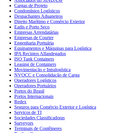
Associados do SINDASP
Cargas de Projeto
Condomínios Logísticos
Despachantes Aduaneiros
Direito Marítimo e Comércio Exterior
Eadis e Porto Seco
Empresas Arrendatárias
Empresas de Courier
Engenharia Portuária
Equipamentos e Máquinas para Logística
IPA Recintos Alfandegados
ISO Tank Containers
Leasing de Containers
Movimentação e Intralogística
NVOCC e Consolidação de Carga
Operadores Logísticos
Operadores Portuários
Portos do Brasil
Portos Internacionais
Redex
Seguros para Comércio Exterior e Logística
Serviços de TI
Sociedades Classificadoras
Surveyors
Terminais de Contêineres