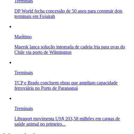
Terminais
DP World fecha concessão de 50 anos para construir dois
terminais em Fujairah
Marítimo
Maersk lança solução integrada de cadeia fria para uvas do
Chile via porto de Wilmington
Terminais
TCP e Brado concluem obras que ampliam capacidade
ferroviária no Porto de Paranaguá
Terminais
Libraport movimenta US$ 203,58 milhões em cargas de
saúde animal no primeiro...