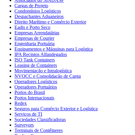
Associados do SINDASP
Cargas de Projeto
Condomínios Logísticos
Despachantes Aduaneiros
Direito Marítimo e Comércio Exterior
Eadis e Porto Seco
Empresas Arrendatárias
Empresas de Courier
Engenharia Portuária
Equipamentos e Máquinas para Logística
IPA Recintos Alfandegados
ISO Tank Containers
Leasing de Containers
Movimentação e Intralogística
NVOCC e Consolidação de Carga
Operadores Logísticos
Operadores Portuários
Portos do Brasil
Portos Internacionais
Redex
Seguros para Comércio Exterior e Logística
Serviços de TI
Sociedades Classificadoras
Surveyors
Terminais de Contêineres