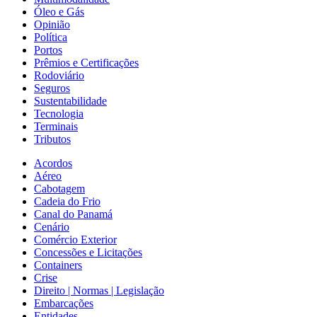
Óleo e Gás
Opinião
Política
Portos
Prêmios e Certificações
Rodoviário
Seguros
Sustentabilidade
Tecnologia
Terminais
Tributos
Acordos
Aéreo
Cabotagem
Cadeia do Frio
Canal do Panamá
Cenário
Comércio Exterior
Concessões e Licitações
Containers
Crise
Direito | Normas | Legislação
Embarcações
Entidades