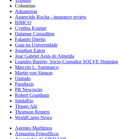
Tributos
Colunistas
Aduaneiras
Aparecido Rocha - insurance review
BIMCO
Cynthia Kramer
Datamar Consulting
Falando Direito
Guia na Universidade
Jonathan Eaton
José Gabriel Assis de Almeida
Leandro Barreto, Sócio-Consultor SOLVE Shipping
Marcelo L. Sammarco
Martin von Simson
Opinião
Parallaxis
PR Newswire
Robert Grantham
SindaRio
Thiago Aló
Thomson Reuters
WorldCargo News
Agentes Marítimos
Armazéns Frigoríficos