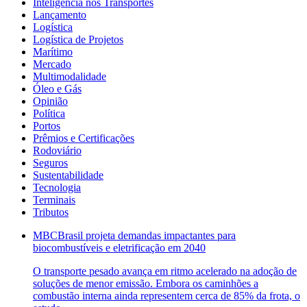
Inteligência nos Transportes
Lançamento
Logística
Logística de Projetos
Marítimo
Mercado
Multimodalidade
Óleo e Gás
Opinião
Política
Portos
Prêmios e Certificações
Rodoviário
Seguros
Sustentabilidade
Tecnologia
Terminais
Tributos
MBCBrasil projeta demandas impactantes para
biocombustíveis e eletrificação em 2040
O transporte pesado avança em ritmo acelerado na adoção de
soluções de menor emissão. Embora os caminhões a
combustão interna ainda representem cerca de 85% da frota, o