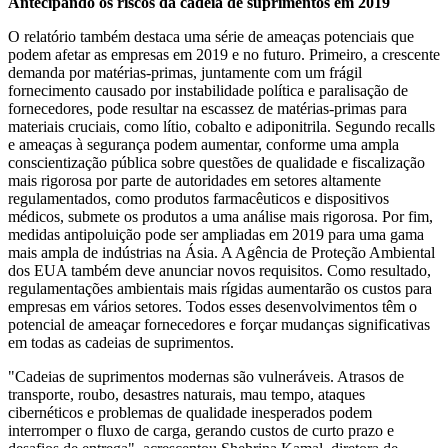
Antecipando os riscos da cadeia de suprimentos em 2019
O relatório também destaca uma série de ameaças potenciais que
podem afetar as empresas em 2019 e no futuro. Primeiro, a crescente
demanda por matérias-primas, juntamente com um frágil
fornecimento causado por instabilidade política e paralisação de
fornecedores, pode resultar na escassez de matérias-primas para
materiais cruciais, como lítio, cobalto e adiponitrila. Segundo recalls
e ameaças à segurança podem aumentar, conforme uma ampla
conscientização pública sobre questões de qualidade e fiscalização
mais rigorosa por parte de autoridades em setores altamente
regulamentados, como produtos farmacêuticos e dispositivos
médicos, submete os produtos a uma análise mais rigorosa. Por fim,
medidas antipoluição pode ser ampliadas em 2019 para uma gama
mais ampla de indústrias na Ásia. A Agência de Proteção Ambiental
dos EUA também deve anunciar novos requisitos. Como resultado,
regulamentações ambientais mais rígidas aumentarão os custos para
empresas em vários setores. Todos esses desenvolvimentos têm o
potencial de ameaçar fornecedores e forçar mudanças significativas
em todas as cadeias de suprimentos.
"Cadeias de suprimentos modernas são vulneráveis. Atrasos de
transporte, roubo, desastres naturais, mau tempo, ataques
cibernéticos e problemas de qualidade inesperados podem
interromper o fluxo de carga, gerando custos de curto prazo e