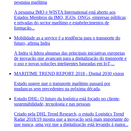
pesquisa marítima
A pesquisa IMO e WISTA International está aberto aos
Estados Membros da IMO, IGOs, ONGs, empresas públicas
e privadas do sector marítimo e estabelecimentos de
formação...
Mobilidade as a service é a tendência para o transporte do
futuro, afirma Indra
A Indra já lidera algumas das principais iniciativas europeias
de inovação que avançam para a digitalização do transporte e
o uso e novas soluções inteligentes baseadas em IoT,...
MARITIME TREND REPORT 2018 - Digital 2030 vision
Estudo sugere que o transporte marítimo passará por
mudanças sem precedentes na próxima década,
Estudo DHL: O futuro da logística está focado no cliente,
sustentabilidade, tecnologia e nas pessoas
Criado pela DHL Trend Research, o estudo Logistics Trend
Radar 2018/19 mostra que a inovação será mais importante do
que nunca, uma vez que a digitalização está levando à maior...