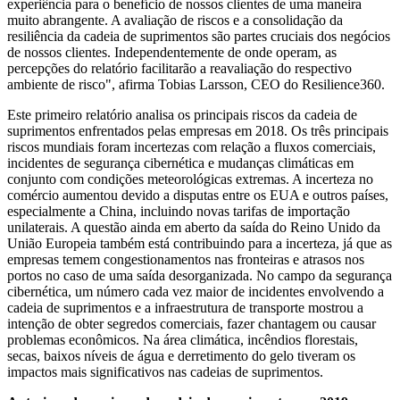
experiência para o benefício de nossos clientes de uma maneira
muito abrangente. A avaliação de riscos e a consolidação da
resiliência da cadeia de suprimentos são partes cruciais dos negócios
de nossos clientes. Independentemente de onde operam, as
percepções do relatório facilitarão a reavaliação do respectivo
ambiente de risco", afirma Tobias Larsson, CEO do Resilience360.
Este primeiro relatório analisa os principais riscos da cadeia de
suprimentos enfrentados pelas empresas em 2018. Os três principais
riscos mundiais foram incertezas com relação a fluxos comerciais,
incidentes de segurança cibernética e mudanças climáticas em
conjunto com condições meteorológicas extremas. A incerteza no
comércio aumentou devido a disputas entre os EUA e outros países,
especialmente a China, incluindo novas tarifas de importação
unilaterais. A questão ainda em aberto da saída do Reino Unido da
União Europeia também está contribuindo para a incerteza, já que as
empresas temem congestionamentos nas fronteiras e atrasos nos
portos no caso de uma saída desorganizada. No campo da segurança
cibernética, um número cada vez maior de incidentes envolvendo a
cadeia de suprimentos e a infraestrutura de transporte mostrou a
intenção de obter segredos comerciais, fazer chantagem ou causar
problemas econômicos. Na área climática, incêndios florestais,
secas, baixos níveis de água e derretimento do gelo tiveram os
impactos mais significativos nas cadeias de suprimentos.