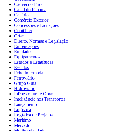
Cadeia do Frio
Canal do Panamá
Cenário
Comércio Exterior
Concessões e Licitações
Contêiner
Crise
Direito, Normas e Legislação
Embarcações
Entidades
Equipamentos
Estudos e Estatísticas
Eventos
Feira Intermodal
Ferroviário
Grupo Guia
Hidroviário
Infraestrutura e Obras
Inteligência nos Transportes
Lançamento
Logística
Logística de Projetos
Marítimo
Mercado
Multimodalidade