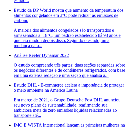
estudo...
Estudo da DP World mostra que aumento da temperatura dos
alimentos congelados em 3°C pode reduzir as emissões de
carbono
A maioria dos alimentos congelados são transportados e
armazenados a -18°C, um padrão estabelecido há 93 anos e
que não mudou depois disso. Segundo o estudo, uma
mudança para...
Análise Reefer Dynamar 2022
O estudo compreende três partes: duas seções separadas sobre
os negócios diferentes e de contêineres refrigerados, com base
em uma extensa redação e uma seção que analisa a...
Estudo DHL - E-commerce acelera a importância de proteger
o meio ambiente na América Latina
Em março de 2021, o Grupo Deutsche Post DHL anunciou
seu novo plano de sustentabilidade, reafirmando sua
ambiciosa meta de zero emissões líquidas relacionadas ao
transporte até...
IMO E WISTA International lançam as primeiras mulheres na