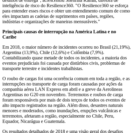
desafios de entrega", acrescentou Shehrina Kamal, diretora de
inteligência de risco do Resilience360. "O Resilience360 se esforça
para entender esses riscos e obter um entendimento comum de como
eles impactam as cadeias de suprimentos em países, regiões,
indústrias e organizações de maneiras mensuráveis."
Principais causas de interrupção na América Latina e no
Caribe
Em 2018, o maior número de incidentes ocorreu no Brasil (21,19%),
Argentina (13,9%), Chile (12,6%) e Colômbia (7,9%).
Contabilizando quase metade de todos os incidentes, a maioria dos
eventos prejudiciais foi causada por distúrbios civis, problemas de
transporte terrestre e incidentes trabalhistas.
O roubo de cargas foi uma ocorrência comum em toda a região, e as
interrupções no transporte de carga foram causadas por ações da
companhia aérea LAN Express em abril e a greve da Aerolineas
Argentinas no G20 em novembro. Terremotos e roubos de carga
foram responsáveis por mais de dois terços de todos os eventos de
alto impacto registrados na região. Além disso, desastres naturais
menores e moderados, como inundações, erupções vulcânicas e
terremotos, afetaram a região, especialmente no Chile, Peru,
Equador, Nicarágua e Guatemala.
Os resultados detalhados de 2018 e uma visão geral dos desafios