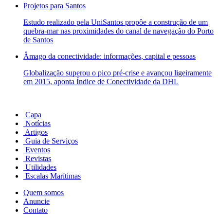
Projetos para Santos
Estudo realizado pela UniSantos propôe a construção de um
quebra-mar nas proximidades do canal de navegação do Porto
de Santos
Âmago da conectividade: informações, capital e pessoas
Globalização superou o pico pré-crise e avançou ligeiramente
em 2015, aponta Índice de Conectividade da DHL
Capa
Notícias
Artigos
Guia de Serviços
Eventos
Revistas
Utilidades
Escalas Marítimas
Quem somos
Anuncie
Contato