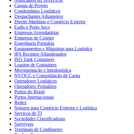
Associados do SINDASP
Cargas de Projeto
Condomínios Logísticos
Despachantes Aduaneiros
Direito Marítimo e Comércio Exterior
Eadis e Porto Seco
Empresas Arrendatárias
Empresas de Courier
Engenharia Portuária
Equipamentos e Máquinas para Logística
IPA Recintos Alfandegados
ISO Tank Containers
Leasing de Containers
Movimentação e Intralogística
NVOCC e Consolidação de Carga
Operadores Logísticos
Operadores Portuários
Portos do Brasil
Portos Internacionais
Redex
Seguros para Comércio Exterior e Logística
Serviços de TI
Sociedades Classificadoras
Surveyors
Terminais de Contêineres