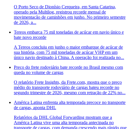
O Porto Seco de Dionísio Cerqueira, em Santa Catarina,
operado pela Multilog, registrou recorde mensal de
movimentação de caminhões em junho. No primeiro semestre
de 2026, a...
Tereos embarca 75 mil toneladas de açúcar em navio único e
bate novo recorde
A Tereos concluiu em junho o maior embarque de açúcar de
sua história, com 75 mil toneladas de açúcar VHP em um
único navio destinado à China. A operação foi realizada no...
Preço do frete rodoviário bate recorde no Brasil mesmo com
queda no volume de cargas
O relatório Frete Insights, da Frete.com, mostra que o preço
médio do transporte rodoviário de cargas bateu recorde no
segundo trimestre de 2026, mesmo com retração de 22% no...
América Latina enfrenta alta temporada precoce no transporte
de cargas, aponta DHL
Relatórios da DHL Global Forwarding mostram que a
América Latina vive uma alta temporada antecipada no
transporte de cargas, com demanda crescendo mais rápido que