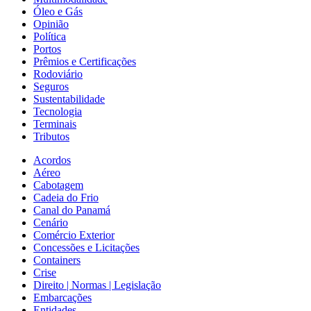
Óleo e Gás
Opinião
Política
Portos
Prêmios e Certificações
Rodoviário
Seguros
Sustentabilidade
Tecnologia
Terminais
Tributos
Acordos
Aéreo
Cabotagem
Cadeia do Frio
Canal do Panamá
Cenário
Comércio Exterior
Concessões e Licitações
Containers
Crise
Direito | Normas | Legislação
Embarcações
Entidades