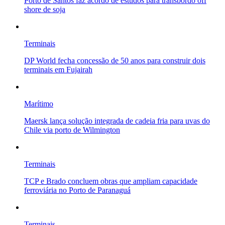
Porto de Santos faz acordo de estudos para transbordo off
shore de soja
Terminais
DP World fecha concessão de 50 anos para construir dois
terminais em Fujairah
Marítimo
Maersk lança solução integrada de cadeia fria para uvas do
Chile via porto de Wilmington
Terminais
TCP e Brado concluem obras que ampliam capacidade
ferroviária no Porto de Paranaguá
Terminais