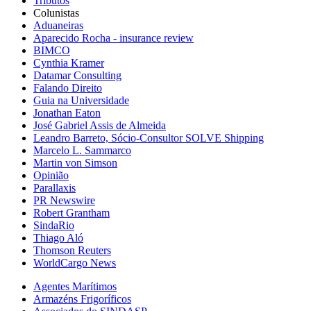
Tributos
Colunistas
Aduaneiras
Aparecido Rocha - insurance review
BIMCO
Cynthia Kramer
Datamar Consulting
Falando Direito
Guia na Universidade
Jonathan Eaton
José Gabriel Assis de Almeida
Leandro Barreto, Sócio-Consultor SOLVE Shipping
Marcelo L. Sammarco
Martin von Simson
Opinião
Parallaxis
PR Newswire
Robert Grantham
SindaRio
Thiago Aló
Thomson Reuters
WorldCargo News
Agentes Marítimos
Armazéns Frigoríficos