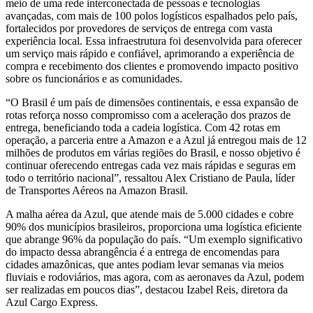
meio de uma rede interconectada de pessoas e tecnologias
avançadas, com mais de 100 polos logísticos espalhados pelo país,
fortalecidos por provedores de serviços de entrega com vasta
experiência local. Essa infraestrutura foi desenvolvida para oferecer
um serviço mais rápido e confiável, aprimorando a experiência de
compra e recebimento dos clientes e promovendo impacto positivo
sobre os funcionários e as comunidades.
“O Brasil é um país de dimensões continentais, e essa expansão de
rotas reforça nosso compromisso com a aceleração dos prazos de
entrega, beneficiando toda a cadeia logística. Com 42 rotas em
operação, a parceria entre a Amazon e a Azul já entregou mais de 12
milhões de produtos em várias regiões do Brasil, e nosso objetivo é
continuar oferecendo entregas cada vez mais rápidas e seguras em
todo o território nacional”, ressaltou Alex Cristiano de Paula, líder
de Transportes Aéreos na Amazon Brasil.
A malha aérea da Azul, que atende mais de 5.000 cidades e cobre
90% dos municípios brasileiros, proporciona uma logística eficiente
que abrange 96% da população do país. “Um exemplo significativo
do impacto dessa abrangência é a entrega de encomendas para
cidades amazônicas, que antes podiam levar semanas via meios
fluviais e rodoviários, mas agora, com as aeronaves da Azul, podem
ser realizadas em poucos dias”, destacou Izabel Reis, diretora da
Azul Cargo Express.