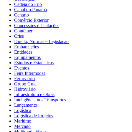
Cadeia do Frio
Canal do Panamá
Cenário
Comércio Exterior
Concessões e Licitações
Contêiner
Crise
Direito, Normas e Legislação
Embarcações
Entidades
Equipamentos
Estudos e Estatísticas
Eventos
Feira Intermodal
Ferroviário
Grupo Guia
Hidroviário
Infraestrutura e Obras
Inteligência nos Transportes
Lançamento
Logística
Logística de Projetos
Marítimo
Mercado
Multimodalidade