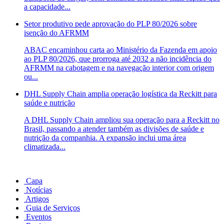
a capacidade...
Setor produtivo pede aprovação do PLP 80/2026 sobre
isenção do AFRMM
ABAC encaminhou carta ao Ministério da Fazenda em apoio
ao PLP 80/2026, que prorroga até 2032 a não incidência do
AFRMM na cabotagem e na navegação interior com origem
ou...
DHL Supply Chain amplia operação logística da Reckitt para
saúde e nutrição
A DHL Supply Chain ampliou sua operação para a Reckitt no
Brasil, passando a atender também as divisões de saúde e
nutrição da companhia. A expansão inclui uma área
climatizada...
Capa
Notícias
Artigos
Guia de Serviços
Eventos