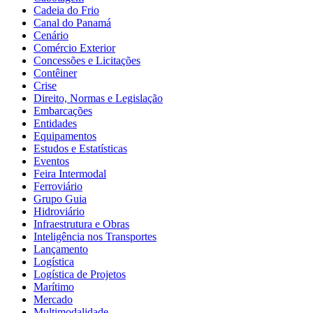
Cadeia do Frio
Canal do Panamá
Cenário
Comércio Exterior
Concessões e Licitações
Contêiner
Crise
Direito, Normas e Legislação
Embarcações
Entidades
Equipamentos
Estudos e Estatísticas
Eventos
Feira Intermodal
Ferroviário
Grupo Guia
Hidroviário
Infraestrutura e Obras
Inteligência nos Transportes
Lançamento
Logística
Logística de Projetos
Marítimo
Mercado
Multimodalidade