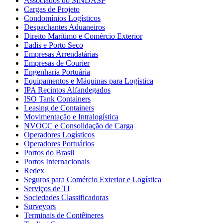
Associados do SINDASP
Cargas de Projeto
Condomínios Logísticos
Despachantes Aduaneiros
Direito Marítimo e Comércio Exterior
Eadis e Porto Seco
Empresas Arrendatárias
Empresas de Courier
Engenharia Portuária
Equipamentos e Máquinas para Logística
IPA Recintos Alfandegados
ISO Tank Containers
Leasing de Containers
Movimentação e Intralogística
NVOCC e Consolidação de Carga
Operadores Logísticos
Operadores Portuários
Portos do Brasil
Portos Internacionais
Redex
Seguros para Comércio Exterior e Logística
Serviços de TI
Sociedades Classificadoras
Surveyors
Terminais de Contêineres