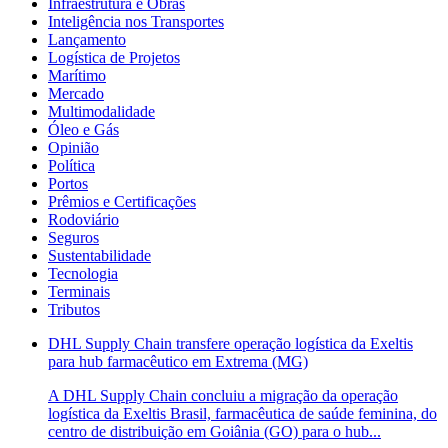
Infraestrutura e Obras
Inteligência nos Transportes
Lançamento
Logística de Projetos
Marítimo
Mercado
Multimodalidade
Óleo e Gás
Opinião
Política
Portos
Prêmios e Certificações
Rodoviário
Seguros
Sustentabilidade
Tecnologia
Terminais
Tributos
DHL Supply Chain transfere operação logística da Exeltis
para hub farmacêutico em Extrema (MG)
A DHL Supply Chain concluiu a migração da operação
logística da Exeltis Brasil, farmacêutica de saúde feminina, do
centro de distribuição em Goiânia (GO) para o hub...