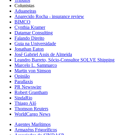
Tributos
Colunistas
Aduaneiras
Aparecido Rocha - insurance review
BIMCO
Cynthia Kramer
Datamar Consulting
Falando Direito
Guia na Universidade
Jonathan Eaton
José Gabriel Assis de Almeida
Leandro Barreto, Sócio-Consultor SOLVE Shipping
Marcelo L. Sammarco
Martin von Simson
Opinião
Parallaxis
PR Newswire
Robert Grantham
SindaRio
Thiago Aló
Thomson Reuters
WorldCargo News
Agentes Marítimos
Armazéns Frigoríficos