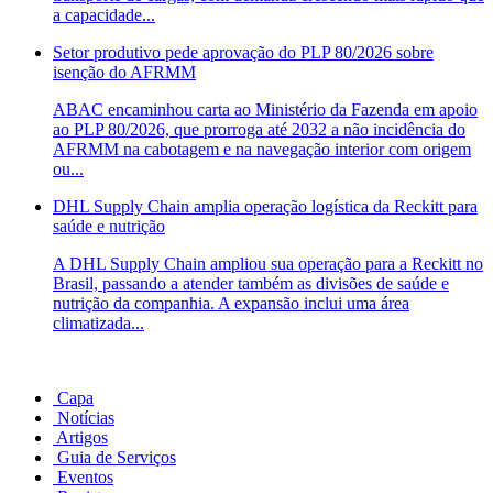
a capacidade...
Setor produtivo pede aprovação do PLP 80/2026 sobre
isenção do AFRMM
ABAC encaminhou carta ao Ministério da Fazenda em apoio
ao PLP 80/2026, que prorroga até 2032 a não incidência do
AFRMM na cabotagem e na navegação interior com origem
ou...
DHL Supply Chain amplia operação logística da Reckitt para
saúde e nutrição
A DHL Supply Chain ampliou sua operação para a Reckitt no
Brasil, passando a atender também as divisões de saúde e
nutrição da companhia. A expansão inclui uma área
climatizada...
Capa
Notícias
Artigos
Guia de Serviços
Eventos