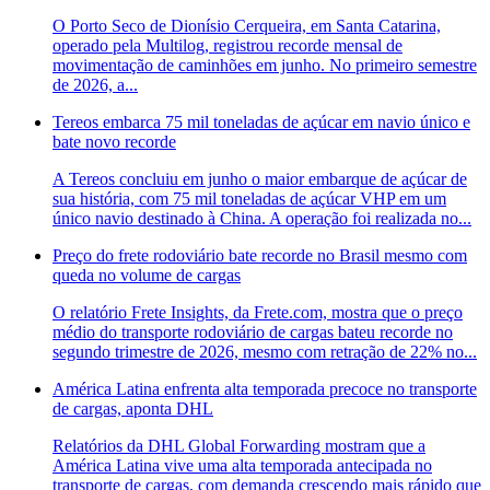
O Porto Seco de Dionísio Cerqueira, em Santa Catarina,
operado pela Multilog, registrou recorde mensal de
movimentação de caminhões em junho. No primeiro semestre
de 2026, a...
Tereos embarca 75 mil toneladas de açúcar em navio único e
bate novo recorde
A Tereos concluiu em junho o maior embarque de açúcar de
sua história, com 75 mil toneladas de açúcar VHP em um
único navio destinado à China. A operação foi realizada no...
Preço do frete rodoviário bate recorde no Brasil mesmo com
queda no volume de cargas
O relatório Frete Insights, da Frete.com, mostra que o preço
médio do transporte rodoviário de cargas bateu recorde no
segundo trimestre de 2026, mesmo com retração de 22% no...
América Latina enfrenta alta temporada precoce no transporte
de cargas, aponta DHL
Relatórios da DHL Global Forwarding mostram que a
América Latina vive uma alta temporada antecipada no
transporte de cargas, com demanda crescendo mais rápido que