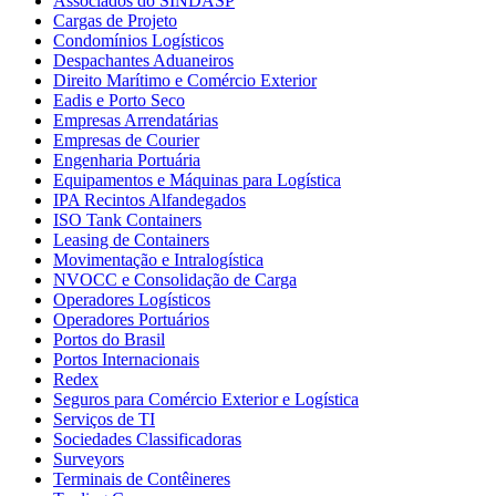
Associados do SINDASP
Cargas de Projeto
Condomínios Logísticos
Despachantes Aduaneiros
Direito Marítimo e Comércio Exterior
Eadis e Porto Seco
Empresas Arrendatárias
Empresas de Courier
Engenharia Portuária
Equipamentos e Máquinas para Logística
IPA Recintos Alfandegados
ISO Tank Containers
Leasing de Containers
Movimentação e Intralogística
NVOCC e Consolidação de Carga
Operadores Logísticos
Operadores Portuários
Portos do Brasil
Portos Internacionais
Redex
Seguros para Comércio Exterior e Logística
Serviços de TI
Sociedades Classificadoras
Surveyors
Terminais de Contêineres