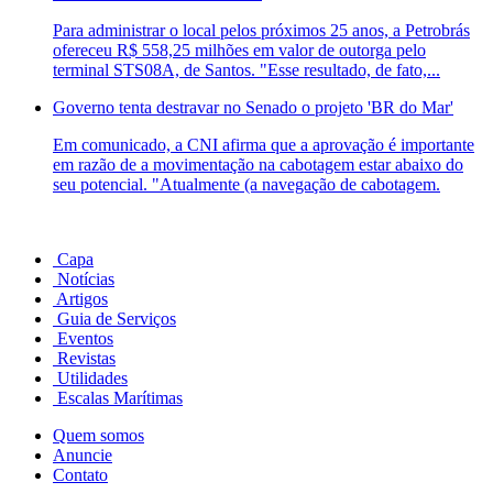
Para administrar o local pelos próximos 25 anos, a Petrobrás
ofereceu R$ 558,25 milhões em valor de outorga pelo
terminal STS08A, de Santos. "Esse resultado, de fato,...
Governo tenta destravar no Senado o projeto 'BR do Mar'
Em comunicado, a CNI afirma que a aprovação é importante
em razão de a movimentação na cabotagem estar abaixo do
seu potencial. "Atualmente (a navegação de cabotagem.
Capa
Notícias
Artigos
Guia de Serviços
Eventos
Revistas
Utilidades
Escalas Marítimas
Quem somos
Anuncie
Contato