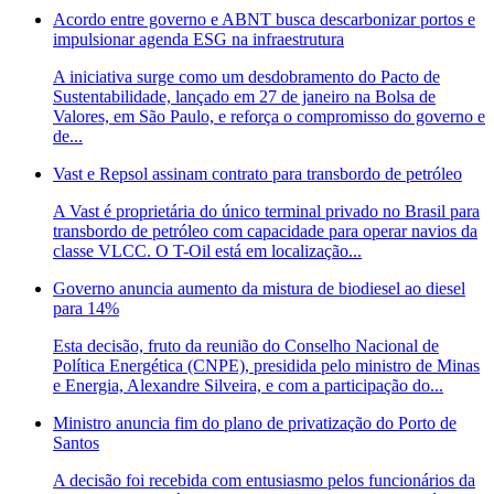
Acordo entre governo e ABNT busca descarbonizar portos e
impulsionar agenda ESG na infraestrutura
A iniciativa surge como um desdobramento do Pacto de
Sustentabilidade, lançado em 27 de janeiro na Bolsa de
Valores, em São Paulo, e reforça o compromisso do governo e
de...
Vast e Repsol assinam contrato para transbordo de petróleo
A Vast é proprietária do único terminal privado no Brasil para
transbordo de petróleo com capacidade para operar navios da
classe VLCC. O T-Oil está em localização...
Governo anuncia aumento da mistura de biodiesel ao diesel
para 14%
Esta decisão, fruto da reunião do Conselho Nacional de
Política Energética (CNPE), presidida pelo ministro de Minas
e Energia, Alexandre Silveira, e com a participação do...
Ministro anuncia fim do plano de privatização do Porto de
Santos
A decisão foi recebida com entusiasmo pelos funcionários da