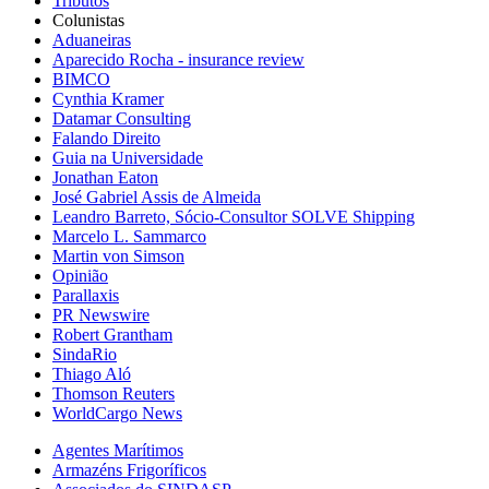
Tributos
Colunistas
Aduaneiras
Aparecido Rocha - insurance review
BIMCO
Cynthia Kramer
Datamar Consulting
Falando Direito
Guia na Universidade
Jonathan Eaton
José Gabriel Assis de Almeida
Leandro Barreto, Sócio-Consultor SOLVE Shipping
Marcelo L. Sammarco
Martin von Simson
Opinião
Parallaxis
PR Newswire
Robert Grantham
SindaRio
Thiago Aló
Thomson Reuters
WorldCargo News
Agentes Marítimos
Armazéns Frigoríficos