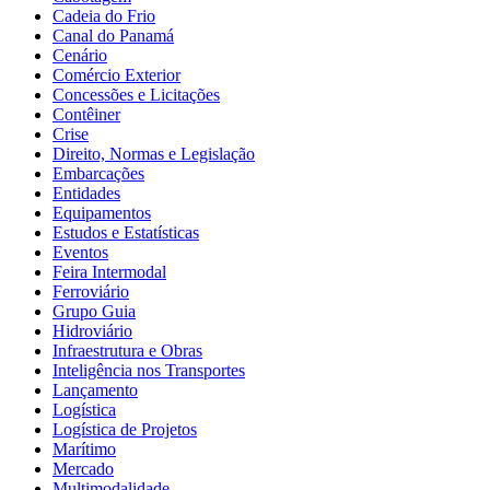
Cadeia do Frio
Canal do Panamá
Cenário
Comércio Exterior
Concessões e Licitações
Contêiner
Crise
Direito, Normas e Legislação
Embarcações
Entidades
Equipamentos
Estudos e Estatísticas
Eventos
Feira Intermodal
Ferroviário
Grupo Guia
Hidroviário
Infraestrutura e Obras
Inteligência nos Transportes
Lançamento
Logística
Logística de Projetos
Marítimo
Mercado
Multimodalidade