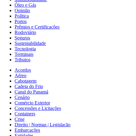
Óleo e Gás
Opinião
Política
Portos
Prêmios e Certificações
Rodoviário
Seguros
Sustentabilidade
Tecnologia
Terminais
Tributos
Acordos
Aéreo
Cabotagem
Cadeia do Frio
Canal do Panamá
Cenário
Comércio Exterior
Concessões e Licitações
Containers
Crise
Direito | Normas | Legislação
Embarcações
Entidades