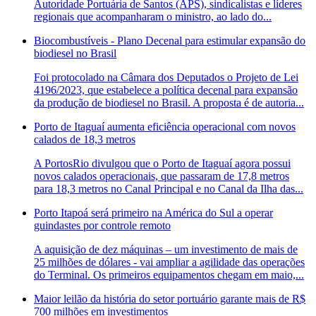
Autoridade Portuária de Santos (APS), sindicalistas e líderes
regionais que acompanharam o ministro, ao lado do...
Biocombustíveis - Plano Decenal para estimular expansão do
biodiesel no Brasil
Foi protocolado na Câmara dos Deputados o Projeto de Lei
4196/2023, que estabelece a política decenal para expansão
da produção de biodiesel no Brasil. A proposta é de autoria...
Porto de Itaguaí aumenta eficiência operacional com novos
calados de 18,3 metros
A PortosRio divulgou que o Porto de Itaguaí agora possui
novos calados operacionais, que passaram de 17,8 metros
para 18,3 metros no Canal Principal e no Canal da Ilha das...
Porto Itapoá será primeiro na América do Sul a operar
guindastes por controle remoto
A aquisição de dez máquinas – um investimento de mais de
25 milhões de dólares - vai ampliar a agilidade das operações
do Terminal. Os primeiros equipamentos chegam em maio,...
Maior leilão da história do setor portuário garante mais de R$
700 milhões em investimentos