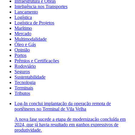
Infraestrutura e Obras
Inteligência nos Transportes
Lançamento
Logística
Logística de Projetos
Marítimo
Mercado
Multimodalidade
Óleo e Gás
Opinião
Portos
Prêmios e Certificações
Rodoviário
Seguros
Sustentabilidade
Tecnologia
Terminais
Tributos
Log-In conclui implantação da operação remota de
portêineres no Terminal de Vila Velha
A nova fase sucede a etapa de modernização concluída em
2024, que já havia resultado em ganhos expressivos de
produtividade.