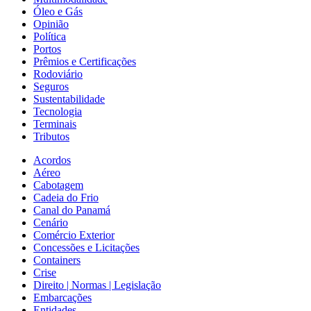
Óleo e Gás
Opinião
Política
Portos
Prêmios e Certificações
Rodoviário
Seguros
Sustentabilidade
Tecnologia
Terminais
Tributos
Acordos
Aéreo
Cabotagem
Cadeia do Frio
Canal do Panamá
Cenário
Comércio Exterior
Concessões e Licitações
Containers
Crise
Direito | Normas | Legislação
Embarcações
Entidades