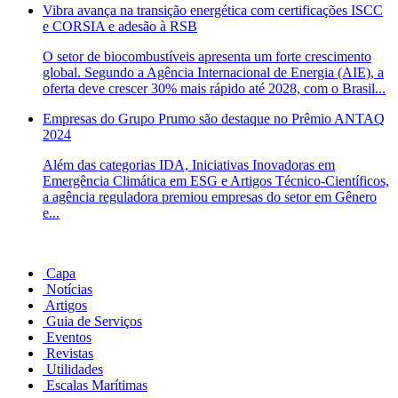
Vibra avança na transição energética com certificações ISCC
e CORSIA e adesão à RSB
O setor de biocombustíveis apresenta um forte crescimento
global. Segundo a Agência Internacional de Energia (AIE), a
oferta deve crescer 30% mais rápido até 2028, com o Brasil...
Empresas do Grupo Prumo são destaque no Prêmio ANTAQ
2024
Além das categorias IDA, Iniciativas Inovadoras em
Emergência Climática em ESG e Artigos Técnico-Científicos,
a agência reguladora premiou empresas do setor em Gênero
e...
Capa
Notícias
Artigos
Guia de Serviços
Eventos
Revistas
Utilidades
Escalas Marítimas