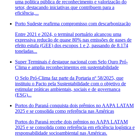
uma política pública de reconhecimento e valorização do
setor, destacando iniciativas que contribuem para a
eficiência,...
Porto Sudeste reafirma compromisso com descarbonização
Entre 2021 e 2024, o terminal portuário alcançou uma
expressiva redução de quase 80% nas emissões de gases de
efeito estufa (GEE) dos escopos 1 e 2, passando de 8.174
toneladas...
Super Terminais é destaque nacional com Selo Ouro Pró-
Clima e amplia reconhecimentos em sustentabilidade
O Selo Pró-Clima faz parte da Portaria nº 58/2025, que
instituiu o Pacto pela Sustentabilidade com o objetivo de
estimular práticas ambientais, sociais e de governança
(ESG)...
Portos do Paraná conquista dois prêmios no AAPA LATAM
2025 e se consolida como referência nas Américas
Portos do Paraná recebe dois prêmios no AAPA LATAM
2025 e se consolida como referência em eficiência logística e
responsabilidade socioambiental nas Américas.