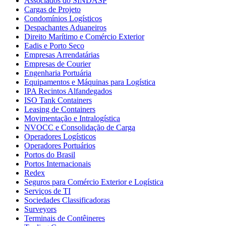
Associados do SINDASP
Cargas de Projeto
Condomínios Logísticos
Despachantes Aduaneiros
Direito Marítimo e Comércio Exterior
Eadis e Porto Seco
Empresas Arrendatárias
Empresas de Courier
Engenharia Portuária
Equipamentos e Máquinas para Logística
IPA Recintos Alfandegados
ISO Tank Containers
Leasing de Containers
Movimentação e Intralogística
NVOCC e Consolidação de Carga
Operadores Logísticos
Operadores Portuários
Portos do Brasil
Portos Internacionais
Redex
Seguros para Comércio Exterior e Logística
Serviços de TI
Sociedades Classificadoras
Surveyors
Terminais de Contêineres