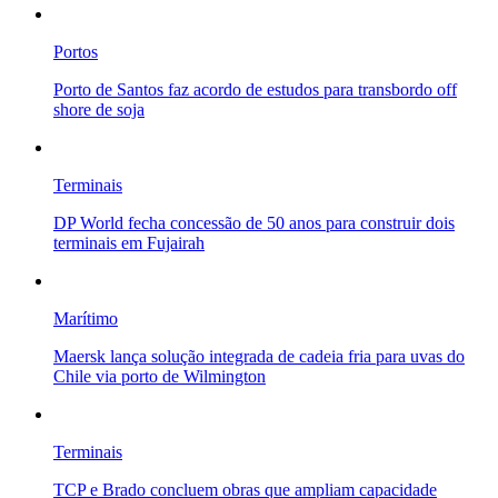
Portos
Porto de Santos faz acordo de estudos para transbordo off
shore de soja
Terminais
DP World fecha concessão de 50 anos para construir dois
terminais em Fujairah
Marítimo
Maersk lança solução integrada de cadeia fria para uvas do
Chile via porto de Wilmington
Terminais
TCP e Brado concluem obras que ampliam capacidade