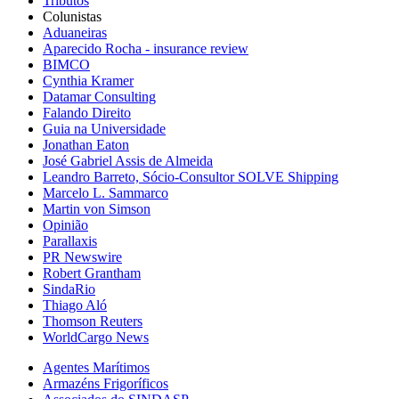
Tributos
Colunistas
Aduaneiras
Aparecido Rocha - insurance review
BIMCO
Cynthia Kramer
Datamar Consulting
Falando Direito
Guia na Universidade
Jonathan Eaton
José Gabriel Assis de Almeida
Leandro Barreto, Sócio-Consultor SOLVE Shipping
Marcelo L. Sammarco
Martin von Simson
Opinião
Parallaxis
PR Newswire
Robert Grantham
SindaRio
Thiago Aló
Thomson Reuters
WorldCargo News
Agentes Marítimos
Armazéns Frigoríficos