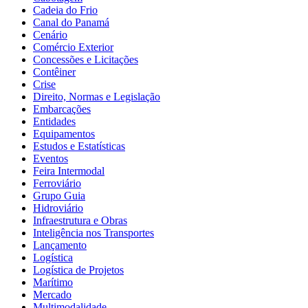
Cadeia do Frio
Canal do Panamá
Cenário
Comércio Exterior
Concessões e Licitações
Contêiner
Crise
Direito, Normas e Legislação
Embarcações
Entidades
Equipamentos
Estudos e Estatísticas
Eventos
Feira Intermodal
Ferroviário
Grupo Guia
Hidroviário
Infraestrutura e Obras
Inteligência nos Transportes
Lançamento
Logística
Logística de Projetos
Marítimo
Mercado
Multimodalidade