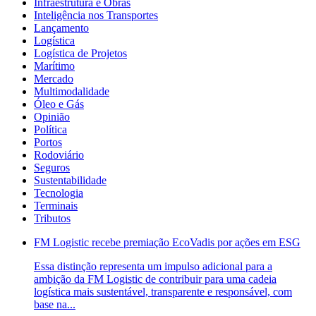
Infraestrutura e Obras
Inteligência nos Transportes
Lançamento
Logística
Logística de Projetos
Marítimo
Mercado
Multimodalidade
Óleo e Gás
Opinião
Política
Portos
Rodoviário
Seguros
Sustentabilidade
Tecnologia
Terminais
Tributos
FM Logistic recebe premiação EcoVadis por ações em ESG
Essa distinção representa um impulso adicional para a
ambição da FM Logistic de contribuir para uma cadeia
logística mais sustentável, transparente e responsável, com
base na...