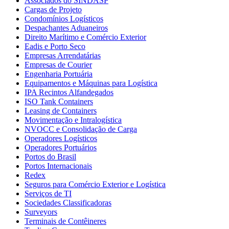
Associados do SINDASP
Cargas de Projeto
Condomínios Logísticos
Despachantes Aduaneiros
Direito Marítimo e Comércio Exterior
Eadis e Porto Seco
Empresas Arrendatárias
Empresas de Courier
Engenharia Portuária
Equipamentos e Máquinas para Logística
IPA Recintos Alfandegados
ISO Tank Containers
Leasing de Containers
Movimentação e Intralogística
NVOCC e Consolidação de Carga
Operadores Logísticos
Operadores Portuários
Portos do Brasil
Portos Internacionais
Redex
Seguros para Comércio Exterior e Logística
Serviços de TI
Sociedades Classificadoras
Surveyors
Terminais de Contêineres