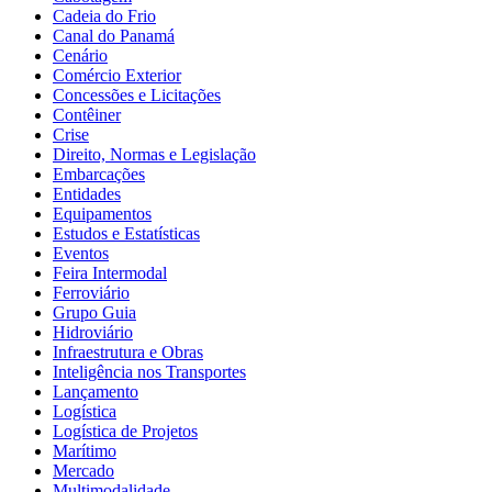
Cadeia do Frio
Canal do Panamá
Cenário
Comércio Exterior
Concessões e Licitações
Contêiner
Crise
Direito, Normas e Legislação
Embarcações
Entidades
Equipamentos
Estudos e Estatísticas
Eventos
Feira Intermodal
Ferroviário
Grupo Guia
Hidroviário
Infraestrutura e Obras
Inteligência nos Transportes
Lançamento
Logística
Logística de Projetos
Marítimo
Mercado
Multimodalidade