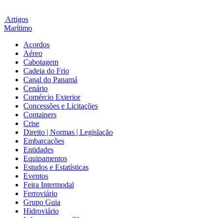
Artigos
Marítimo
Acordos
Aéreo
Cabotagem
Cadeia do Frio
Canal do Panamá
Cenário
Comércio Exterior
Concessões e Licitações
Containers
Crise
Direito | Normas | Legislação
Embarcações
Entidades
Equipamentos
Estudos e Estatísticas
Eventos
Feira Intermodal
Ferroviário
Grupo Guia
Hidroviário