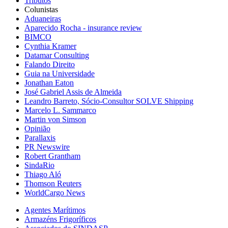
Tributos
Colunistas
Aduaneiras
Aparecido Rocha - insurance review
BIMCO
Cynthia Kramer
Datamar Consulting
Falando Direito
Guia na Universidade
Jonathan Eaton
José Gabriel Assis de Almeida
Leandro Barreto, Sócio-Consultor SOLVE Shipping
Marcelo L. Sammarco
Martin von Simson
Opinião
Parallaxis
PR Newswire
Robert Grantham
SindaRio
Thiago Aló
Thomson Reuters
WorldCargo News
Agentes Marítimos
Armazéns Frigoríficos