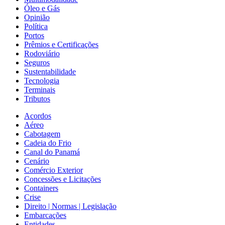
Óleo e Gás
Opinião
Política
Portos
Prêmios e Certificações
Rodoviário
Seguros
Sustentabilidade
Tecnologia
Terminais
Tributos
Acordos
Aéreo
Cabotagem
Cadeia do Frio
Canal do Panamá
Cenário
Comércio Exterior
Concessões e Licitações
Containers
Crise
Direito | Normas | Legislação
Embarcações
Entidades