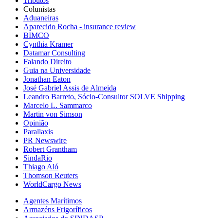
Tributos
Colunistas
Aduaneiras
Aparecido Rocha - insurance review
BIMCO
Cynthia Kramer
Datamar Consulting
Falando Direito
Guia na Universidade
Jonathan Eaton
José Gabriel Assis de Almeida
Leandro Barreto, Sócio-Consultor SOLVE Shipping
Marcelo L. Sammarco
Martin von Simson
Opinião
Parallaxis
PR Newswire
Robert Grantham
SindaRio
Thiago Aló
Thomson Reuters
WorldCargo News
Agentes Marítimos
Armazéns Frigoríficos