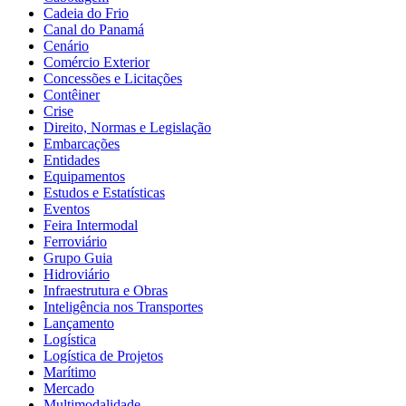
Cadeia do Frio
Canal do Panamá
Cenário
Comércio Exterior
Concessões e Licitações
Contêiner
Crise
Direito, Normas e Legislação
Embarcações
Entidades
Equipamentos
Estudos e Estatísticas
Eventos
Feira Intermodal
Ferroviário
Grupo Guia
Hidroviário
Infraestrutura e Obras
Inteligência nos Transportes
Lançamento
Logística
Logística de Projetos
Marítimo
Mercado
Multimodalidade