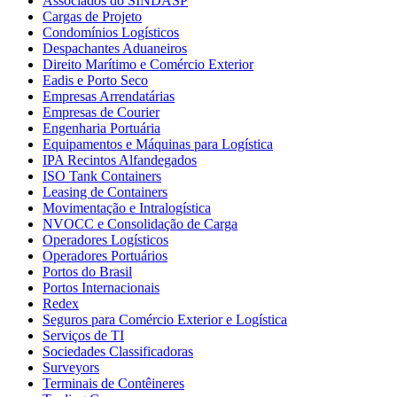
Associados do SINDASP
Cargas de Projeto
Condomínios Logísticos
Despachantes Aduaneiros
Direito Marítimo e Comércio Exterior
Eadis e Porto Seco
Empresas Arrendatárias
Empresas de Courier
Engenharia Portuária
Equipamentos e Máquinas para Logística
IPA Recintos Alfandegados
ISO Tank Containers
Leasing de Containers
Movimentação e Intralogística
NVOCC e Consolidação de Carga
Operadores Logísticos
Operadores Portuários
Portos do Brasil
Portos Internacionais
Redex
Seguros para Comércio Exterior e Logística
Serviços de TI
Sociedades Classificadoras
Surveyors
Terminais de Contêineres