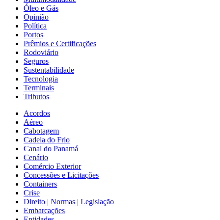
Óleo e Gás
Opinião
Política
Portos
Prêmios e Certificações
Rodoviário
Seguros
Sustentabilidade
Tecnologia
Terminais
Tributos
Acordos
Aéreo
Cabotagem
Cadeia do Frio
Canal do Panamá
Cenário
Comércio Exterior
Concessões e Licitações
Containers
Crise
Direito | Normas | Legislação
Embarcações
Entidades