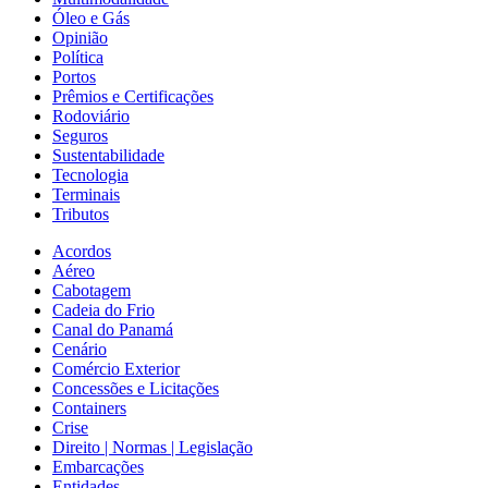
Óleo e Gás
Opinião
Política
Portos
Prêmios e Certificações
Rodoviário
Seguros
Sustentabilidade
Tecnologia
Terminais
Tributos
Acordos
Aéreo
Cabotagem
Cadeia do Frio
Canal do Panamá
Cenário
Comércio Exterior
Concessões e Licitações
Containers
Crise
Direito | Normas | Legislação
Embarcações
Entidades