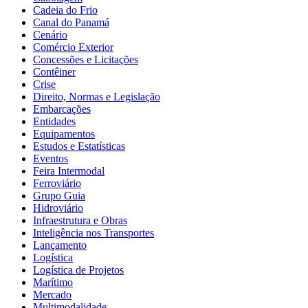
Cadeia do Frio
Canal do Panamá
Cenário
Comércio Exterior
Concessões e Licitações
Contêiner
Crise
Direito, Normas e Legislação
Embarcações
Entidades
Equipamentos
Estudos e Estatísticas
Eventos
Feira Intermodal
Ferroviário
Grupo Guia
Hidroviário
Infraestrutura e Obras
Inteligência nos Transportes
Lançamento
Logística
Logística de Projetos
Marítimo
Mercado
Multimodalidade