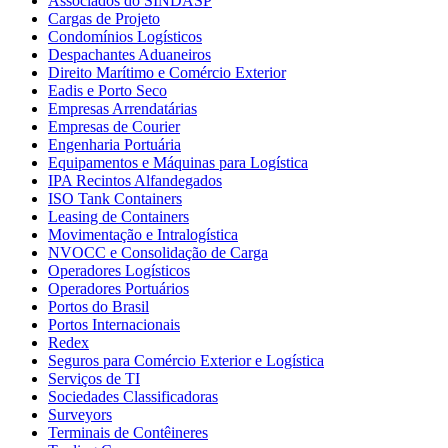
Associados do SINDASP
Cargas de Projeto
Condomínios Logísticos
Despachantes Aduaneiros
Direito Marítimo e Comércio Exterior
Eadis e Porto Seco
Empresas Arrendatárias
Empresas de Courier
Engenharia Portuária
Equipamentos e Máquinas para Logística
IPA Recintos Alfandegados
ISO Tank Containers
Leasing de Containers
Movimentação e Intralogística
NVOCC e Consolidação de Carga
Operadores Logísticos
Operadores Portuários
Portos do Brasil
Portos Internacionais
Redex
Seguros para Comércio Exterior e Logística
Serviços de TI
Sociedades Classificadoras
Surveyors
Terminais de Contêineres