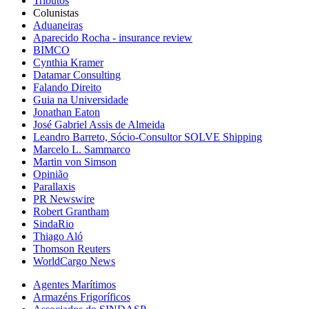
Tributos
Colunistas
Aduaneiras
Aparecido Rocha - insurance review
BIMCO
Cynthia Kramer
Datamar Consulting
Falando Direito
Guia na Universidade
Jonathan Eaton
José Gabriel Assis de Almeida
Leandro Barreto, Sócio-Consultor SOLVE Shipping
Marcelo L. Sammarco
Martin von Simson
Opinião
Parallaxis
PR Newswire
Robert Grantham
SindaRio
Thiago Aló
Thomson Reuters
WorldCargo News
Agentes Marítimos
Armazéns Frigoríficos