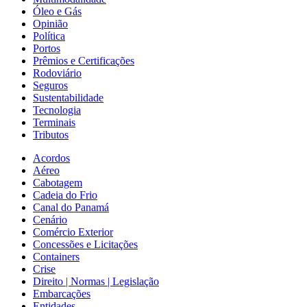
Óleo e Gás
Opinião
Política
Portos
Prêmios e Certificações
Rodoviário
Seguros
Sustentabilidade
Tecnologia
Terminais
Tributos
Acordos
Aéreo
Cabotagem
Cadeia do Frio
Canal do Panamá
Cenário
Comércio Exterior
Concessões e Licitações
Containers
Crise
Direito | Normas | Legislação
Embarcações
Entidades