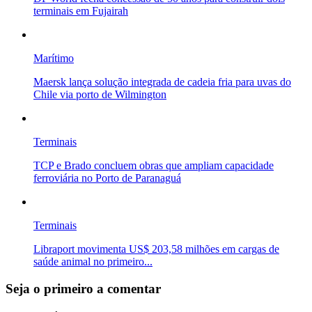
terminais em Fujairah
Marítimo
Maersk lança solução integrada de cadeia fria para uvas do
Chile via porto de Wilmington
Terminais
TCP e Brado concluem obras que ampliam capacidade
ferroviária no Porto de Paranaguá
Terminais
Libraport movimenta US$ 203,58 milhões em cargas de
saúde animal no primeiro...
Seja o primeiro a comentar