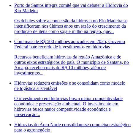
Porto de Santos integra comitê que vai debater a Hidrovia do
Rio Madeira
Os debates sobre a concessão da hidrovia no Rio Madeira se
intensificaram nos últimos anos em razão do crescimento da
produção de itens como soja e milho na região, que...
Com mais de R$ 500 milhões aplicados em 2025, Governo
Federal bate recorde de investimentos em hidrovias
Recursos beneficiam hidrovias da região Amazônica e de
outros eixos estratégicos do país. O município de Santana, no
Amapá, recebeu mais de R$ 10 milhões, além de
investimentos...
Hidrovias reduzem emissões e se consolidam como modelo
de logística sustentável
O investimento em hidrovias busca maior competitividade
econômica e preservação ambiental. O investimento em
hidrovias busca maior competitividade econômica e
preservação...
Hidrovias do Arco Norte consolidam-se como eixo estratégico
para o agronegócio