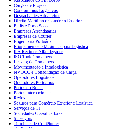
Associados do SINDASP
Cargas de Projeto
Condomínios Logísticos
Despachantes Aduaneiros
Direito Marítimo e Comércio Exterior
Eadis e Porto Seco
Empresas Arrendatárias
Empresas de Courier
Engenharia Portuária
Equipamentos e Máquinas para Logística
IPA Recintos Alfandegados
ISO Tank Containers
Leasing de Containers
Movimentação e Intralogística
NVOCC e Consolidação de Carga
Operadores Logísticos
Operadores Portuários
Portos do Brasil
Portos Internacionais
Redex
Seguros para Comércio Exterior e Logística
Serviços de TI
Sociedades Classificadoras
Surveyors
Terminais de Contêineres