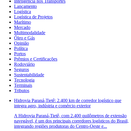
Inteligência nos Transportes
Lançamento
Logística
Logística de Projetos
Marítimo
Mercado
Multimodalidade
Óleo e Gás
Opinião
Política
Portos
Prêmios e Certificações
Rodoviário
Seguros
Sustentabilidade
Tecnologia
Terminais
Tributos
Hidrovia Paraná-Tietê: 2.400 km de corredor logístico que
integra agro, indústria e comércio exterior
A Hidrovia Paraná-Tietê, com 2.400 quilômetros de extensão
navegável, é um dos principais corredores logísticos do Brasil,
integrando regiões produtoras do Centro-Oeste e...