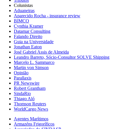
Tributos
Colunistas
Aduaneiras
Aparecido Rocha - insurance review
BIMCO
Cynthia Kramer
Datamar Consulting
Falando Direito
Guia na Universidade
Jonathan Eaton
José Gabriel Assis de Almeida
Leandro Barreto, Sócio-Consultor SOLVE Shipping
Marcelo L. Sammarco
Martin von Simson
Opinião
Parallaxis
PR Newswire
Robert Grantham
SindaRio
Thiago Aló
Thomson Reuters
WorldCargo News
Agentes Marítimos
Armazéns Frigoríficos