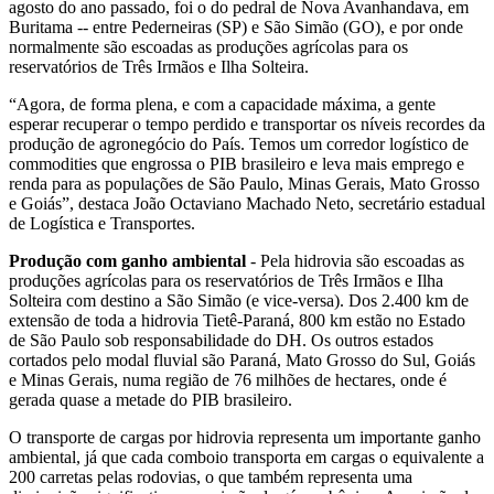
agosto do ano passado, foi o do pedral de Nova Avanhandava, em
Buritama -- entre Pederneiras (SP) e São Simão (GO), e por onde
normalmente são escoadas as produções agrícolas para os
reservatórios de Três Irmãos e Ilha Solteira.
“Agora, de forma plena, e com a capacidade máxima, a gente
esperar recuperar o tempo perdido e transportar os níveis recordes da
produção de agronegócio do País. Temos um corredor logístico de
commodities que engrossa o PIB brasileiro e leva mais emprego e
renda para as populações de São Paulo, Minas Gerais, Mato Grosso
e Goiás”, destaca João Octaviano Machado Neto, secretário estadual
de Logística e Transportes.
Produção com ganho ambiental
- Pela hidrovia são escoadas as
produções agrícolas para os reservatórios de Três Irmãos e Ilha
Solteira com destino a São Simão (e vice-versa). Dos 2.400 km de
extensão de toda a hidrovia Tietê-Paraná, 800 km estão no Estado
de São Paulo sob responsabilidade do DH. Os outros estados
cortados pelo modal fluvial são Paraná, Mato Grosso do Sul, Goiás
e Minas Gerais, numa região de 76 milhões de hectares, onde é
gerada quase a metade do PIB brasileiro.
O transporte de cargas por hidrovia representa um importante ganho
ambiental, já que cada comboio transporta em cargas o equivalente a
200 carretas pelas rodovias, o que também representa uma