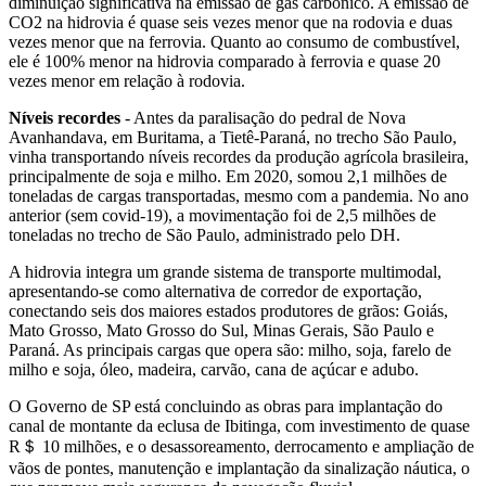
diminuição significativa na emissão de gás carbônico. A emissão de
CO2 na hidrovia é quase seis vezes menor que na rodovia e duas
vezes menor que na ferrovia. Quanto ao consumo de combustível,
ele é 100% menor na hidrovia comparado à ferrovia e quase 20
vezes menor em relação à rodovia.
Níveis recordes
- Antes da paralisação do pedral de Nova
Avanhandava, em Buritama, a Tietê-Paraná, no trecho São Paulo,
vinha transportando níveis recordes da produção agrícola brasileira,
principalmente de soja e milho. Em 2020, somou 2,1 milhões de
toneladas de cargas transportadas, mesmo com a pandemia. No ano
anterior (sem covid-19), a movimentação foi de 2,5 milhões de
toneladas no trecho de São Paulo, administrado pelo DH.
A hidrovia integra um grande sistema de transporte multimodal,
apresentando-se como alternativa de corredor de exportação,
conectando seis dos maiores estados produtores de grãos: Goiás,
Mato Grosso, Mato Grosso do Sul, Minas Gerais, São Paulo e
Paraná. As principais cargas que opera são: milho, soja, farelo de
milho e soja, óleo, madeira, carvão, cana de açúcar e adubo.
O Governo de SP está concluindo as obras para implantação do
canal de montante da eclusa de Ibitinga, com investimento de quase
R＄ 10 milhões, e o desassoreamento, derrocamento e ampliação de
vãos de pontes, manutenção e implantação da sinalização náutica, o