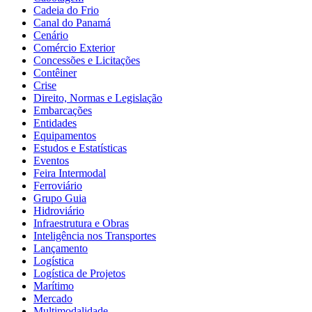
Cadeia do Frio
Canal do Panamá
Cenário
Comércio Exterior
Concessões e Licitações
Contêiner
Crise
Direito, Normas e Legislação
Embarcações
Entidades
Equipamentos
Estudos e Estatísticas
Eventos
Feira Intermodal
Ferroviário
Grupo Guia
Hidroviário
Infraestrutura e Obras
Inteligência nos Transportes
Lançamento
Logística
Logística de Projetos
Marítimo
Mercado
Multimodalidade