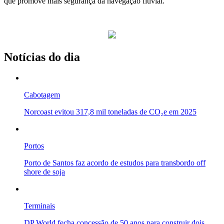
que promove mais segurança da navegação fluvial.
Notícias do dia
Cabotagem
Norcoast evitou 317,8 mil toneladas de CO₂e em 2025
Portos
Porto de Santos faz acordo de estudos para transbordo off
shore de soja
Terminais
DP World fecha concessão de 50 anos para construir dois