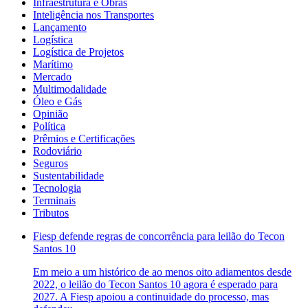
Infraestrutura e Obras
Inteligência nos Transportes
Lançamento
Logística
Logística de Projetos
Marítimo
Mercado
Multimodalidade
Óleo e Gás
Opinião
Política
Prêmios e Certificações
Rodoviário
Seguros
Sustentabilidade
Tecnologia
Terminais
Tributos
Fiesp defende regras de concorrência para leilão do Tecon
Santos 10
Em meio a um histórico de ao menos oito adiamentos desde
2022, o leilão do Tecon Santos 10 agora é esperado para
2027. A Fiesp apoiou a continuidade do processo, mas