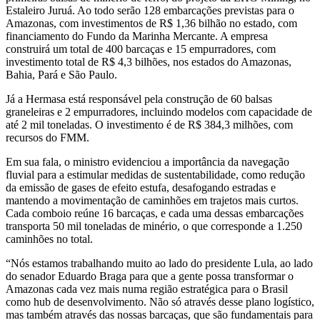
Estaleiro Juruá. Ao todo serão 128 embarcações previstas para o
Amazonas, com investimentos de R$ 1,36 bilhão no estado, com
financiamento do Fundo da Marinha Mercante. A empresa
construirá um total de 400 barcaças e 15 empurradores, com
investimento total de R$ 4,3 bilhões, nos estados do Amazonas,
Bahia, Pará e São Paulo.
Já a Hermasa está responsável pela construção de 60 balsas
graneleiras e 2 empurradores, incluindo modelos com capacidade de
até 2 mil toneladas. O investimento é de R$ 384,3 milhões, com
recursos do FMM.
Em sua fala, o ministro evidenciou a importância da navegação
fluvial para a estimular medidas de sustentabilidade, como redução
da emissão de gases de efeito estufa, desafogando estradas e
mantendo a movimentação de caminhões em trajetos mais curtos.
Cada comboio reúne 16 barcaças, e cada uma dessas embarcações
transporta 50 mil toneladas de minério, o que corresponde a 1.250
caminhões no total.
“Nós estamos trabalhando muito ao lado do presidente Lula, ao lado
do senador Eduardo Braga para que a gente possa transformar o
Amazonas cada vez mais numa região estratégica para o Brasil
como hub de desenvolvimento. Não só através desse plano logístico,
mas também através das nossas barcaças, que são fundamentais para