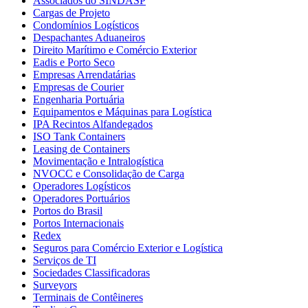
Associados do SINDASP
Cargas de Projeto
Condomínios Logísticos
Despachantes Aduaneiros
Direito Marítimo e Comércio Exterior
Eadis e Porto Seco
Empresas Arrendatárias
Empresas de Courier
Engenharia Portuária
Equipamentos e Máquinas para Logística
IPA Recintos Alfandegados
ISO Tank Containers
Leasing de Containers
Movimentação e Intralogística
NVOCC e Consolidação de Carga
Operadores Logísticos
Operadores Portuários
Portos do Brasil
Portos Internacionais
Redex
Seguros para Comércio Exterior e Logística
Serviços de TI
Sociedades Classificadoras
Surveyors
Terminais de Contêineres