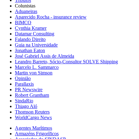
Tributos
Colunistas
Aduaneiras
Aparecido Rocha - insurance review
BIMCO
Cynthia Kramer
Datamar Consulting
Falando Direito
Guia na Universidade
Jonathan Eaton
José Gabriel Assis de Almeida
Leandro Barreto, Sócio-Consultor SOLVE Shipping
Marcelo L. Sammarco
Martin von Simson
Opinião
Parallaxis
PR Newswire
Robert Grantham
SindaRio
Thiago Aló
Thomson Reuters
WorldCargo News
Agentes Marítimos
Armazéns Frigoríficos