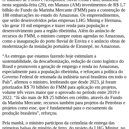
nesta segunda-feira (29), em Manaus (AM) investimentos de R$ 1,7
bilhão do Fundo da Marinha Mercante (FMM) para a construção de
188 embarcações no estado do Amazonas. Os empreendimentos,
que serão desenvolvidos pelas empresas LHG Mining e Hermasa,
vão gerar 10 mil empregos e trazer renda para população e
desenvolvimento para a região ribeirinha. Além do anúncio de
recursos do FMM, o ministro cumpre outras agendas no Amazonas,
como a inauguração do porto fluvial de Envira e o anúncio obras de
modernização da instalação portuária de Eirunepé, no Amazonas.
“As entregas que estamos fazendo hoje estimulam a
sustentabilidade, da descarbonização, redução de custo logístico do
Brasil e promovem a geração de emprego e renda no Amazonas,
especialmente para a população ribeirinha, e reforçam a política do
Governo Federal de retomada da indústria naval brasileira em todo o
País”, afirmou o ministro, lembrando que desde 2023, já foram
priorizados R$ 70 bilhões do FMM para aplicação em projetos,
volume três vezes maior que o aprovado no período entre 2019 e
2022. “Já são mais de R$ 25 bilhões em crédito, através do Fundo
da Marinha Mercante, recursos também para projetos da Petrobras e
projetos como esse, que é fundamental para o escoamento da
produção brasileira”, reforçou.
Pela manhã, o ministro participou da cerimônia de entrega das
primeiras balsas de minério de ferro, do projeto da LHG Mining, no