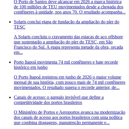
O Porto de Santos deve alcançar em 2026 a marca histórica
de 100 milhões de TEU movimentados desde a chegada dos
contêineres à unidade, nos anos 70. O resultado acompanha...
Solaris conclui etapa de fundação da ampliação do píer do
TESC
A Solaris concluiu o cravamento das estacas de aço offshore
que sustentarão a ampliação do píer do TESC, em São
Francisco do Sul. A etapa representa metade da obra, orçada
em...
Porto Itapoá movimenta 74 mil contêineres e bate recorde
histórico em junho
O Porto Itapoá registrou em junho de 2026 o maior volume
mensal de sua história, com pouco mais de 74 mil contêineres
movimentados. O resultado supera o recorde anterior, de...
Canais de acesso: o gargalo invisível que define a
competitividade dos portos brasileiros
O Ministério de Portos e Aeroportos avança na modernização
dos canais de acesso aos portos brasileiros com uma política
que combina dragagens, manutenção permanente e...