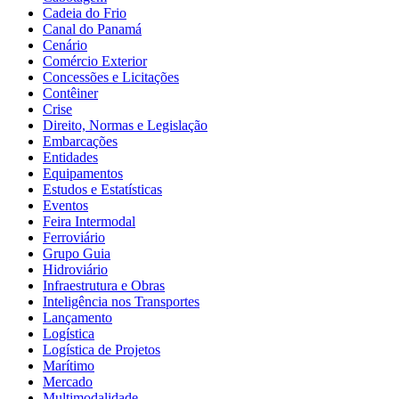
Cadeia do Frio
Canal do Panamá
Cenário
Comércio Exterior
Concessões e Licitações
Contêiner
Crise
Direito, Normas e Legislação
Embarcações
Entidades
Equipamentos
Estudos e Estatísticas
Eventos
Feira Intermodal
Ferroviário
Grupo Guia
Hidroviário
Infraestrutura e Obras
Inteligência nos Transportes
Lançamento
Logística
Logística de Projetos
Marítimo
Mercado
Multimodalidade