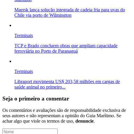
Maersk lança solução integrada de cadeia fria para uvas do
Chile via porto de Wilmington
Terminais
TCP e Brado concluem obras que ampliam capacidade
ferroviária no Porto de Paranaguá
Terminais
Libraport movimenta US$ 203,58 milhões em cargas de
saúde animal no primeiro...
Seja o primeiro a comentar
Os comentários e avaliações são de responsabilidade exclusiva de
seus autores e não representam a opinião do Guia Marítimo. Se
achar algo que viole os termos de uso,
denuncie
.