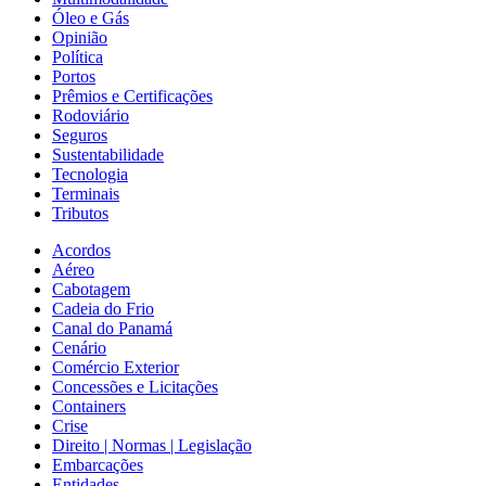
Óleo e Gás
Opinião
Política
Portos
Prêmios e Certificações
Rodoviário
Seguros
Sustentabilidade
Tecnologia
Terminais
Tributos
Acordos
Aéreo
Cabotagem
Cadeia do Frio
Canal do Panamá
Cenário
Comércio Exterior
Concessões e Licitações
Containers
Crise
Direito | Normas | Legislação
Embarcações
Entidades