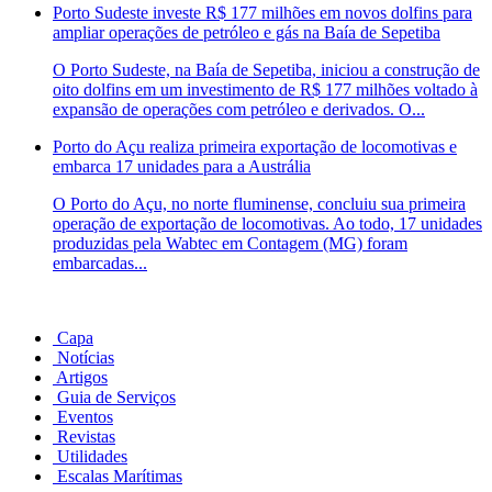
Porto Sudeste investe R$ 177 milhões em novos dolfins para
ampliar operações de petróleo e gás na Baía de Sepetiba
O Porto Sudeste, na Baía de Sepetiba, iniciou a construção de
oito dolfins em um investimento de R$ 177 milhões voltado à
expansão de operações com petróleo e derivados. O...
Porto do Açu realiza primeira exportação de locomotivas e
embarca 17 unidades para a Austrália
O Porto do Açu, no norte fluminense, concluiu sua primeira
operação de exportação de locomotivas. Ao todo, 17 unidades
produzidas pela Wabtec em Contagem (MG) foram
embarcadas...
Capa
Notícias
Artigos
Guia de Serviços
Eventos
Revistas
Utilidades
Escalas Marítimas