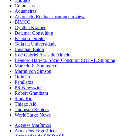
Tributos
Colunistas
Aduaneiras
Aparecido Rocha - insurance review
BIMCO
Cynthia Kramer
Datamar Consulting
Falando Direito
Guia na Universidade
Jonathan Eaton
José Gabriel Assis de Almeida
Leandro Barreto, Sócio-Consultor SOLVE Shipping
Marcelo L. Sammarco
Martin von Simson
Opinião
Parallaxis
PR Newswire
Robert Grantham
SindaRio
Thiago Aló
Thomson Reuters
WorldCargo News
Agentes Marítimos
Armazéns Frigoríficos