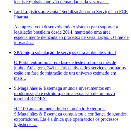
locais e globais, que vão demandar cada vez mais...
Luft Logistics apresenta “Serialização como Serviço” na FCE
Pharma
A empresa vem desenvolvendo o sistema para suportar a
legislação brasileira desde 2014, mantendo uma área
especialmente dedicada ao processo de serialização. O time de
inovação...
SPA migra solicitação de serviços para ambiente virtual
O Portal entrou no ar em fase de teste no fim do mês de
junho. Até agora, 245 usuários ativos dos serviços portuários
estão em fase de migração de um universo estimado em
mais...
S.Magalhães & Essemaga anuncia investimentos em
modernização e estrutura, com a expansão de um novo
terminal REDEX.
Há 100 anos no mercado do Comércio Exterior, a
S.Magalhães & Essemaga conquistou a confiança de grandes
exportadores. Ela é a única que opera todos os processos
logísticos -...