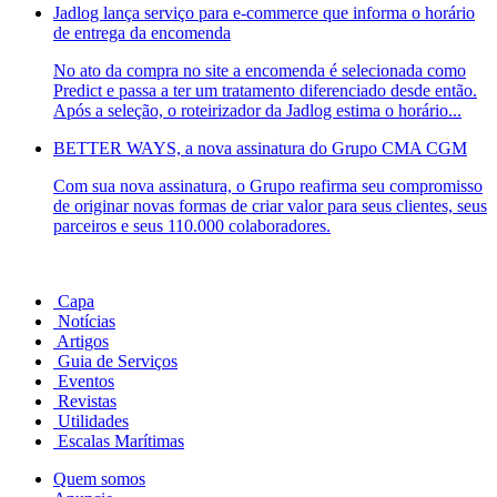
Jadlog lança serviço para e-commerce que informa o horário
de entrega da encomenda
No ato da compra no site a encomenda é selecionada como
Predict e passa a ter um tratamento diferenciado desde então.
Após a seleção, o roteirizador da Jadlog estima o horário...
BETTER WAYS, a nova assinatura do Grupo CMA CGM
Com sua nova assinatura, o Grupo reafirma seu compromisso
de originar novas formas de criar valor para seus clientes, seus
parceiros e seus 110.000 colaboradores.
Capa
Notícias
Artigos
Guia de Serviços
Eventos
Revistas
Utilidades
Escalas Marítimas
Quem somos