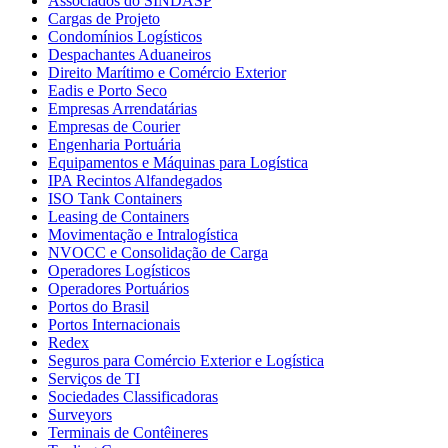
Associados do SINDASP
Cargas de Projeto
Condomínios Logísticos
Despachantes Aduaneiros
Direito Marítimo e Comércio Exterior
Eadis e Porto Seco
Empresas Arrendatárias
Empresas de Courier
Engenharia Portuária
Equipamentos e Máquinas para Logística
IPA Recintos Alfandegados
ISO Tank Containers
Leasing de Containers
Movimentação e Intralogística
NVOCC e Consolidação de Carga
Operadores Logísticos
Operadores Portuários
Portos do Brasil
Portos Internacionais
Redex
Seguros para Comércio Exterior e Logística
Serviços de TI
Sociedades Classificadoras
Surveyors
Terminais de Contêineres