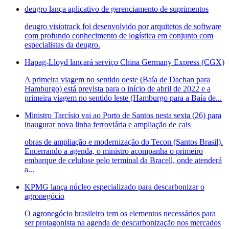
deugro lança aplicativo de gerenciamento de suprimentos
deugro visiotrack foi desenvolvido por arquitetos de software
com profundo conhecimento de logística em conjunto com
especialistas da deugro.
Hapag-Lloyd lançará serviço China Germany Express (CGX)
A primeira viagem no sentido oeste (Baía de Dachan para
Hamburgo) está prevista para o início de abril de 2022 e a
primeira viagem no sentido leste (Hamburgo para a Baía de...
Ministro Tarcísio vai ao Porto de Santos nesta sexta (26) para
inaugurar nova linha ferroviária e ampliação de cais
obras de ampliação e modernização do Tecon (Santos Brasil).
Encerrando a agenda, o ministro acompanha o primeiro
embarque de celulose pelo terminal da Bracell, onde atenderá
a...
KPMG lança núcleo especializado para descarbonizar o
agronegócio
O agronegócio brasileiro tem os elementos necessários para
ser protagonista na agenda de descarbonização nos mercados