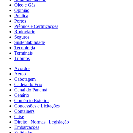
Óleo e Gás
Opinião
Política
Portos
Prêmios e Certificações
Rodoviário
Seguros
Sustentabilidade
Tecnologia
Terminais
Tributos
Acordos
Aéreo
Cabotagem
Cadeia do Frio
Canal do Panamá
Cenário
Comércio Exterior
Concessões e Licitações
Containers
Crise
Direito | Normas | Legislação
Embarcações
Entidades