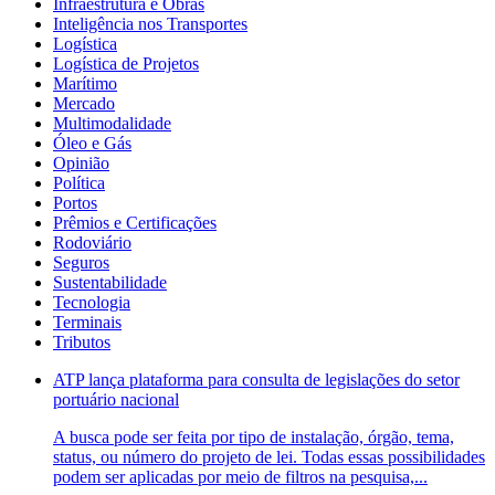
Infraestrutura e Obras
Inteligência nos Transportes
Logística
Logística de Projetos
Marítimo
Mercado
Multimodalidade
Óleo e Gás
Opinião
Política
Portos
Prêmios e Certificações
Rodoviário
Seguros
Sustentabilidade
Tecnologia
Terminais
Tributos
ATP lança plataforma para consulta de legislações do setor
portuário nacional
A busca pode ser feita por tipo de instalação, órgão, tema,
status, ou número do projeto de lei. Todas essas possibilidades
podem ser aplicadas por meio de filtros na pesquisa,...