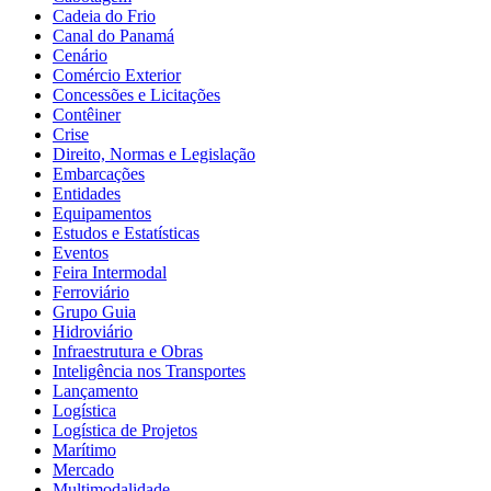
Cadeia do Frio
Canal do Panamá
Cenário
Comércio Exterior
Concessões e Licitações
Contêiner
Crise
Direito, Normas e Legislação
Embarcações
Entidades
Equipamentos
Estudos e Estatísticas
Eventos
Feira Intermodal
Ferroviário
Grupo Guia
Hidroviário
Infraestrutura e Obras
Inteligência nos Transportes
Lançamento
Logística
Logística de Projetos
Marítimo
Mercado
Multimodalidade