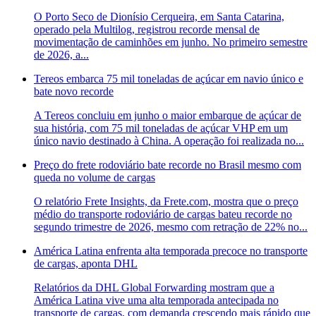
O Porto Seco de Dionísio Cerqueira, em Santa Catarina,
operado pela Multilog, registrou recorde mensal de
movimentação de caminhões em junho. No primeiro semestre
de 2026, a...
Tereos embarca 75 mil toneladas de açúcar em navio único e
bate novo recorde
A Tereos concluiu em junho o maior embarque de açúcar de
sua história, com 75 mil toneladas de açúcar VHP em um
único navio destinado à China. A operação foi realizada no...
Preço do frete rodoviário bate recorde no Brasil mesmo com
queda no volume de cargas
O relatório Frete Insights, da Frete.com, mostra que o preço
médio do transporte rodoviário de cargas bateu recorde no
segundo trimestre de 2026, mesmo com retração de 22% no...
América Latina enfrenta alta temporada precoce no transporte
de cargas, aponta DHL
Relatórios da DHL Global Forwarding mostram que a
América Latina vive uma alta temporada antecipada no
transporte de cargas, com demanda crescendo mais rápido que