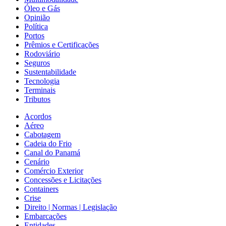
Óleo e Gás
Opinião
Política
Portos
Prêmios e Certificações
Rodoviário
Seguros
Sustentabilidade
Tecnologia
Terminais
Tributos
Acordos
Aéreo
Cabotagem
Cadeia do Frio
Canal do Panamá
Cenário
Comércio Exterior
Concessões e Licitações
Containers
Crise
Direito | Normas | Legislação
Embarcações
Entidades