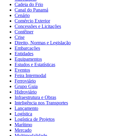
Cadeia do Frio
Canal do Panamá
Cenário
Comércio Exterior
Concessões e Licitações
Contêiner
Crise
Direito, Normas e Legislação
Embarcações
Entidades
Equipamentos
Estudos e Estatísticas
Eventos
Feira Intermodal
Ferroviário
Grupo Guia
Hidroviário
Infraestrutura e Obras
Inteligência nos Transportes
Lançamento
Logística
Logística de Projetos
Marítimo
Mercado
Multimodalidade