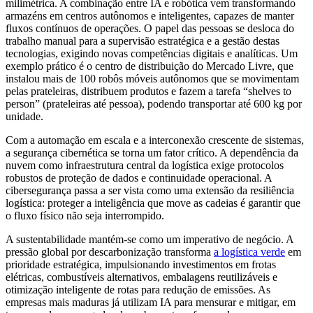
milimétrica. A combinação entre IA e robótica vem transformando
armazéns em centros autônomos e inteligentes, capazes de manter
fluxos contínuos de operações. O papel das pessoas se desloca do
trabalho manual para a supervisão estratégica e a gestão destas
tecnologias, exigindo novas competências digitais e analíticas. Um
exemplo prático é o centro de distribuição do Mercado Livre, que
instalou mais de 100 robôs móveis autônomos que se movimentam
pelas prateleiras, distribuem produtos e fazem a tarefa “shelves to
person” (prateleiras até pessoa), podendo transportar até 600 kg por
unidade.
Com a automação em escala e a interconexão crescente de sistemas,
a segurança cibernética se torna um fator crítico. A dependência da
nuvem como infraestrutura central da logística exige protocolos
robustos de proteção de dados e continuidade operacional. A
cibersegurança passa a ser vista como uma extensão da resiliência
logística: proteger a inteligência que move as cadeias é garantir que
o fluxo físico não seja interrompido.
A sustentabilidade mantém-se como um imperativo de negócio. A
pressão global por descarbonização transforma
a logística verde
em
prioridade estratégica, impulsionando investimentos em frotas
elétricas, combustíveis alternativos, embalagens reutilizáveis e
otimização inteligente de rotas para redução de emissões. As
empresas mais maduras já utilizam IA para mensurar e mitigar, em