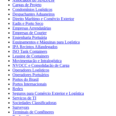
Associados do SINDASP
Cargas de Projeto
Condomínios Logísticos
Despachantes Aduaneiros
Direito Marítimo e Comércio Exterior
Eadis e Porto Seco
Empresas Arrendatárias
Empresas de Courier
Engenharia Portuária
Equipamentos e Máquinas para Logística
IPA Recintos Alfandegados
ISO Tank Containers
Leasing de Containers
Movimentação e Intralogística
NVOCC e Consolidação de Carga
Operadores Logísticos
Operadores Portuários
Portos do Brasil
Portos Internacionais
Redex
Seguros para Comércio Exterior e Logística
Serviços de TI
Sociedades Classificadoras
Surveyors
Terminais de Contêineres