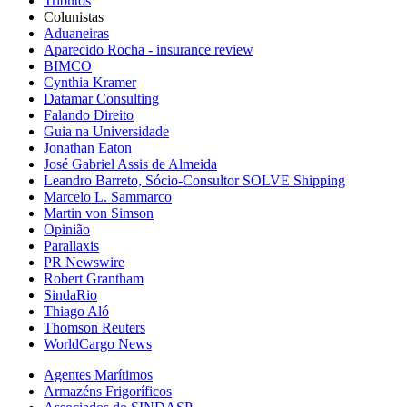
Tributos
Colunistas
Aduaneiras
Aparecido Rocha - insurance review
BIMCO
Cynthia Kramer
Datamar Consulting
Falando Direito
Guia na Universidade
Jonathan Eaton
José Gabriel Assis de Almeida
Leandro Barreto, Sócio-Consultor SOLVE Shipping
Marcelo L. Sammarco
Martin von Simson
Opinião
Parallaxis
PR Newswire
Robert Grantham
SindaRio
Thiago Aló
Thomson Reuters
WorldCargo News
Agentes Marítimos
Armazéns Frigoríficos