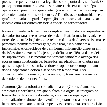
precisam repensar sua malha logística sob o ponto de vista fiscal. O
planejamento tributário passa a ser parte intrínseca da estratégia
operacional, garantindo que a inteligência por trás das rotas seja tão
eficiente quanto o transporte em si. Além disso, a conformidade e a
gestão tributária integrada à operação tornam-se vitais para evitar
riscos e otimizar custos em toda a cadeia de fornecedores.
Nesse ambiente cada vez mais complexo, visibilidade e orquestração
de dados tornaram-se palavras de ordem. Plataformas integradas e
torres de controle logístico, que reúnem dados de diversos sistemas e
parceiros, permitem prever gargalos e reagir rapidamente a
imprevistos. A capacidade de transformar informação dispersa em
decisões sincronizadas é hoje o que define a resiliência das cadeias
de suprimentos. Esse movimento fomenta também o avanço dos
ecossistemas colaborativos, baseados em plataformas digitais nas
quais transportadoras, embarcadores e operadores compartilham
dados, capacidade ociosa e serviços em tempo real. Essa
conectividade cria uma logística mais ágil, transparente e menos
dependente de intermediários.
A automação e a robótica consolidam a criação dos chamados
ambientes ciberfísicos, em que o físico e o digital se integram de
forma fluida. Robôs colaborativos, sistemas de separação
automatizados e drones de inventário operam lado a lado com
humanos, executando tarefas repetitivas e complexas com precisão