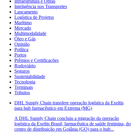
Infraestrutura e Obras
Inteligência nos Transportes
Lançamento
Logística de Projetos
Marítimo
Mercado
Multimodalidade
Óleo e Gás
Opinião
Política
Portos
Prêmios e Certificações
Rodoviário
Seguros
Sustentabilidade
Tecnologia
Terminais
Tributos
DHL Supply Chain transfere operação logística da Exeltis
para hub farmacêutico em Extrema (MG)
A DHL Supply Chain concluiu a migração da operação
logística da Exeltis Brasil, farmacêutica de saúde feminina, do
centro de distribuição em Goiânia (GO) para o hub...