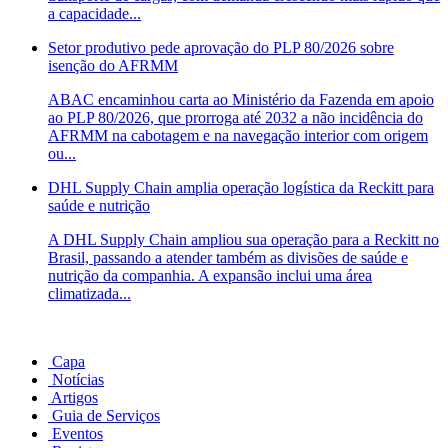
a capacidade...
Setor produtivo pede aprovação do PLP 80/2026 sobre
isenção do AFRMM
ABAC encaminhou carta ao Ministério da Fazenda em apoio
ao PLP 80/2026, que prorroga até 2032 a não incidência do
AFRMM na cabotagem e na navegação interior com origem
ou...
DHL Supply Chain amplia operação logística da Reckitt para
saúde e nutrição
A DHL Supply Chain ampliou sua operação para a Reckitt no
Brasil, passando a atender também as divisões de saúde e
nutrição da companhia. A expansão inclui uma área
climatizada...
Capa
Notícias
Artigos
Guia de Serviços
Eventos