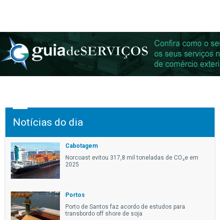
Notícias do dia
Cabotagem
Norcoast evitou 317,8 mil toneladas de CO₂e em
2025
Portos
Porto de Santos faz acordo de estudos para
transbordo off shore de soja