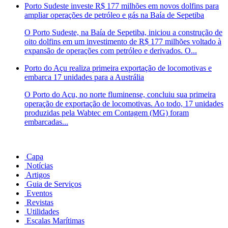
Porto Sudeste investe R$ 177 milhões em novos dolfins para
ampliar operações de petróleo e gás na Baía de Sepetiba
O Porto Sudeste, na Baía de Sepetiba, iniciou a construção de
oito dolfins em um investimento de R$ 177 milhões voltado à
expansão de operações com petróleo e derivados. O...
Porto do Açu realiza primeira exportação de locomotivas e
embarca 17 unidades para a Austrália
O Porto do Açu, no norte fluminense, concluiu sua primeira
operação de exportação de locomotivas. Ao todo, 17 unidades
produzidas pela Wabtec em Contagem (MG) foram
embarcadas...
Capa
Notícias
Artigos
Guia de Serviços
Eventos
Revistas
Utilidades
Escalas Marítimas