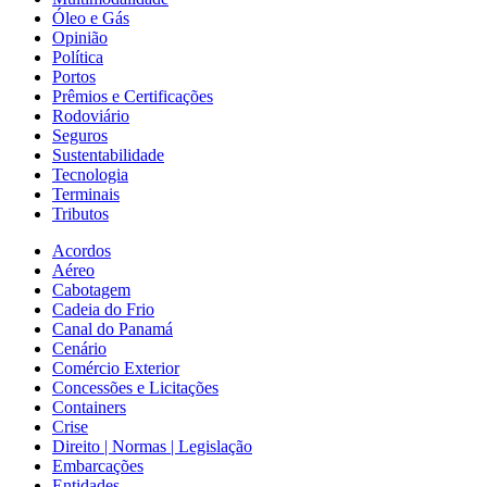
Óleo e Gás
Opinião
Política
Portos
Prêmios e Certificações
Rodoviário
Seguros
Sustentabilidade
Tecnologia
Terminais
Tributos
Acordos
Aéreo
Cabotagem
Cadeia do Frio
Canal do Panamá
Cenário
Comércio Exterior
Concessões e Licitações
Containers
Crise
Direito | Normas | Legislação
Embarcações
Entidades