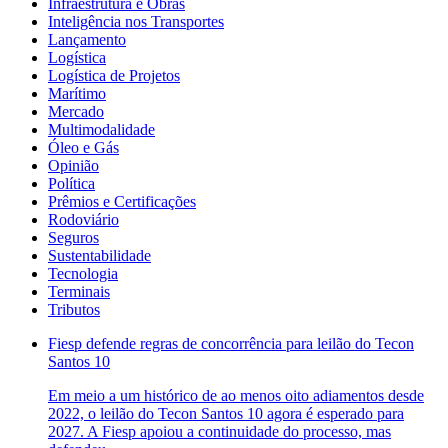
Infraestrutura e Obras
Inteligência nos Transportes
Lançamento
Logística
Logística de Projetos
Marítimo
Mercado
Multimodalidade
Óleo e Gás
Opinião
Política
Prêmios e Certificações
Rodoviário
Seguros
Sustentabilidade
Tecnologia
Terminais
Tributos
Fiesp defende regras de concorrência para leilão do Tecon
Santos 10
Em meio a um histórico de ao menos oito adiamentos desde
2022, o leilão do Tecon Santos 10 agora é esperado para
2027. A Fiesp apoiou a continuidade do processo, mas