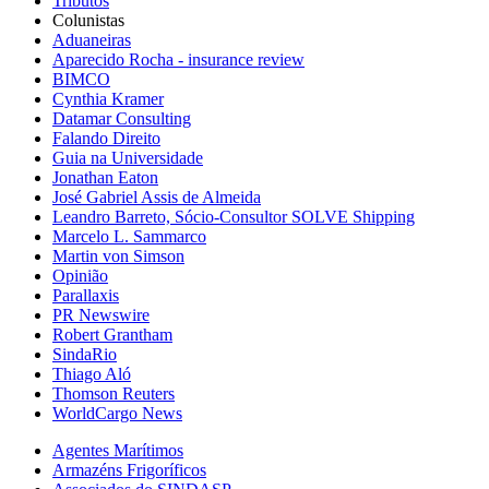
Tributos
Colunistas
Aduaneiras
Aparecido Rocha - insurance review
BIMCO
Cynthia Kramer
Datamar Consulting
Falando Direito
Guia na Universidade
Jonathan Eaton
José Gabriel Assis de Almeida
Leandro Barreto, Sócio-Consultor SOLVE Shipping
Marcelo L. Sammarco
Martin von Simson
Opinião
Parallaxis
PR Newswire
Robert Grantham
SindaRio
Thiago Aló
Thomson Reuters
WorldCargo News
Agentes Marítimos
Armazéns Frigoríficos