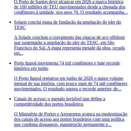
O Porto de Santos deve alcançar em 2026 a marca histórica
de 100 milhões de TEU movimentados desde a chegada dos
contêineres à unidade, nos anos 70. O resultado acompanha...
Solaris conclui etapa de fundação da ampliação do píer do
TESC
A Solaris concluiu o cravamento das estacas de aço offshore
que sustentarão a ampliação do píer do TESC, em São
Francisco do Sul. A etapa representa metade da obra, orçada
em...
Porto Itapoá movimenta 74 mil contêineres e bate recorde
histórico em junho
O Porto Itapoá registrou em junho de 2026 o maior volume
mensal de sua história, com pouco mais de 74 mil contêineres
movimentados. O resultado supera o recorde anterior, de...
Canais de acesso: o gargalo invisível que define a
competitividade dos portos brasileiros
O Ministério de Portos e Aeroportos avança na modernização
dos canais de acesso aos portos brasileiros com uma política
que combina dragagens, manutenção permanente e...