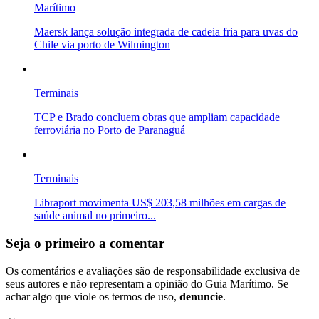
Marítimo
Maersk lança solução integrada de cadeia fria para uvas do
Chile via porto de Wilmington
Terminais
TCP e Brado concluem obras que ampliam capacidade
ferroviária no Porto de Paranaguá
Terminais
Libraport movimenta US$ 203,58 milhões em cargas de
saúde animal no primeiro...
Seja o primeiro a comentar
Os comentários e avaliações são de responsabilidade exclusiva de
seus autores e não representam a opinião do Guia Marítimo. Se
achar algo que viole os termos de uso,
denuncie
.