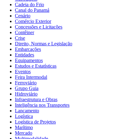
Cadeia do Frio
Canal do Panamá
Cenário
Comércio Exterior
Concessões e Licitações
Contêiner
Crise
Direito, Normas e Legislação
Embarcações
Entidades
Equipamentos
Estudos e Estatísticas
Eventos
Feira Intermodal
Ferroviário
Grupo Guia
Hidroviário
Infraestrutura e Obras
Inteligência nos Transportes
Lançamento
Logística
Logística de Projetos
Marítimo
Mercado
Multimodalidade