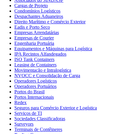
Associados do SINDASP
Cargas de Projeto
Condomínios Logísticos
Despachantes Aduaneiros
Direito Marítimo e Comércio Exterior
Eadis e Porto Seco
Empresas Arrendatárias
Empresas de Courier
Engenharia Portuária
Equipamentos e Máquinas para Logística
IPA Recintos Alfandegados
ISO Tank Containers
Leasing de Containers
Movimentação e Intralogística
NVOCC e Consolidação de Carga
Operadores Logísticos
Operadores Portuários
Portos do Brasil
Portos Internacionais
Redex
Seguros para Comércio Exterior e Logística
Serviços de TI
Sociedades Classificadoras
Surveyors
Terminais de Contêineres