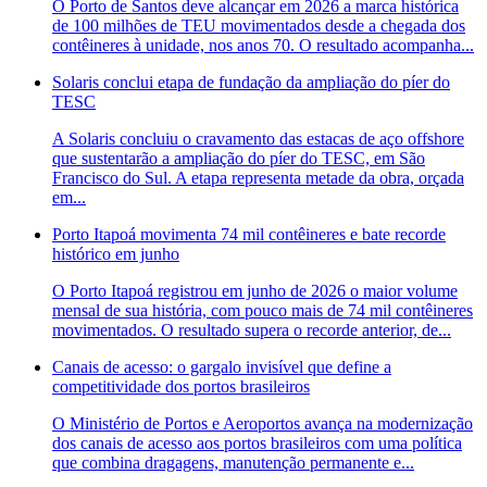
O Porto de Santos deve alcançar em 2026 a marca histórica
de 100 milhões de TEU movimentados desde a chegada dos
contêineres à unidade, nos anos 70. O resultado acompanha...
Solaris conclui etapa de fundação da ampliação do píer do
TESC
A Solaris concluiu o cravamento das estacas de aço offshore
que sustentarão a ampliação do píer do TESC, em São
Francisco do Sul. A etapa representa metade da obra, orçada
em...
Porto Itapoá movimenta 74 mil contêineres e bate recorde
histórico em junho
O Porto Itapoá registrou em junho de 2026 o maior volume
mensal de sua história, com pouco mais de 74 mil contêineres
movimentados. O resultado supera o recorde anterior, de...
Canais de acesso: o gargalo invisível que define a
competitividade dos portos brasileiros
O Ministério de Portos e Aeroportos avança na modernização
dos canais de acesso aos portos brasileiros com uma política
que combina dragagens, manutenção permanente e...