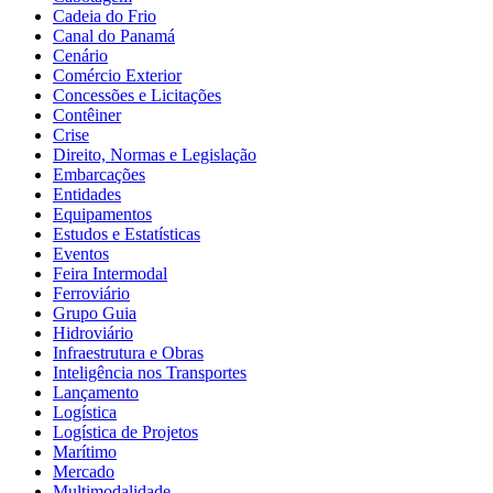
Cadeia do Frio
Canal do Panamá
Cenário
Comércio Exterior
Concessões e Licitações
Contêiner
Crise
Direito, Normas e Legislação
Embarcações
Entidades
Equipamentos
Estudos e Estatísticas
Eventos
Feira Intermodal
Ferroviário
Grupo Guia
Hidroviário
Infraestrutura e Obras
Inteligência nos Transportes
Lançamento
Logística
Logística de Projetos
Marítimo
Mercado
Multimodalidade