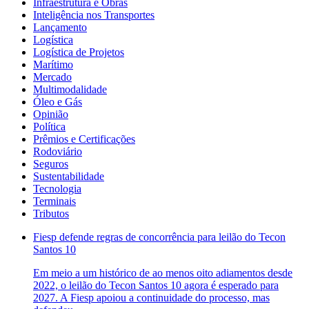
Infraestrutura e Obras
Inteligência nos Transportes
Lançamento
Logística
Logística de Projetos
Marítimo
Mercado
Multimodalidade
Óleo e Gás
Opinião
Política
Prêmios e Certificações
Rodoviário
Seguros
Sustentabilidade
Tecnologia
Terminais
Tributos
Fiesp defende regras de concorrência para leilão do Tecon
Santos 10
Em meio a um histórico de ao menos oito adiamentos desde
2022, o leilão do Tecon Santos 10 agora é esperado para
2027. A Fiesp apoiou a continuidade do processo, mas