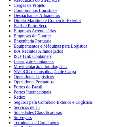
Associados do SINDASP
Cargas de Projeto
Condomínios Logísticos
Despachantes Aduaneiros
Direito Marítimo e Comércio Exterior
Eadis e Porto Seco
Empresas Arrendatárias
Empresas de Courier
Engenharia Portuária
Equipamentos e Máquinas para Logística
IPA Recintos Alfandegados
ISO Tank Containers
Leasing de Containers
Movimentação e Intralogística
NVOCC e Consolidação de Carga
Operadores Logísticos
Operadores Portuários
Portos do Brasil
Portos Internacionais
Redex
Seguros para Comércio Exterior e Logística
Serviços de TI
Sociedades Classificadoras
Surveyors
Terminais de Contêineres