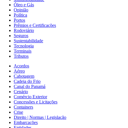
Óleo e Gás
Opinião
Política
Portos
Prêmios e Certificações
Rodoviário
Seguros
Sustentabilidade
Tecnologia
Terminais
Tributos
Acordos
Aéreo
Cabotagem
Cadeia do Frio
Canal do Panamá
Cenário
Comércio Exterior
Concessões e Licitações
Containers
Crise
Direito | Normas | Legislação
Embarcações
Entidades