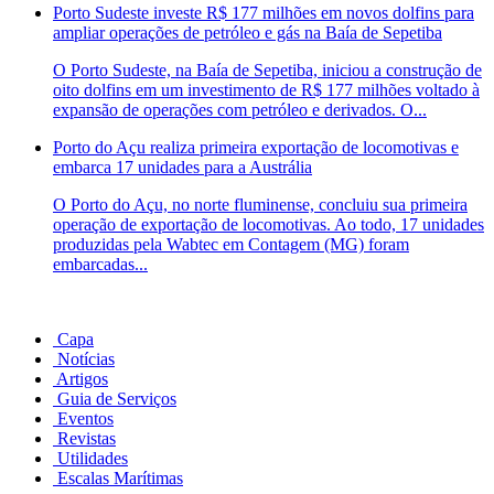
Porto Sudeste investe R$ 177 milhões em novos dolfins para
ampliar operações de petróleo e gás na Baía de Sepetiba
O Porto Sudeste, na Baía de Sepetiba, iniciou a construção de
oito dolfins em um investimento de R$ 177 milhões voltado à
expansão de operações com petróleo e derivados. O...
Porto do Açu realiza primeira exportação de locomotivas e
embarca 17 unidades para a Austrália
O Porto do Açu, no norte fluminense, concluiu sua primeira
operação de exportação de locomotivas. Ao todo, 17 unidades
produzidas pela Wabtec em Contagem (MG) foram
embarcadas...
Capa
Notícias
Artigos
Guia de Serviços
Eventos
Revistas
Utilidades
Escalas Marítimas