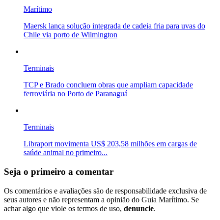
Marítimo
Maersk lança solução integrada de cadeia fria para uvas do
Chile via porto de Wilmington
Terminais
TCP e Brado concluem obras que ampliam capacidade
ferroviária no Porto de Paranaguá
Terminais
Libraport movimenta US$ 203,58 milhões em cargas de
saúde animal no primeiro...
Seja o primeiro a comentar
Os comentários e avaliações são de responsabilidade exclusiva de
seus autores e não representam a opinião do Guia Marítimo. Se
achar algo que viole os termos de uso,
denuncie
.