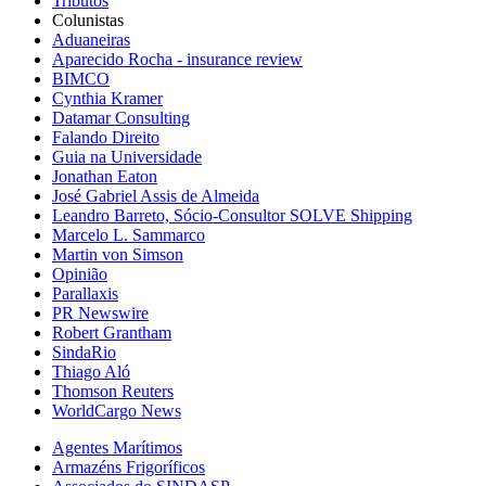
Tributos
Colunistas
Aduaneiras
Aparecido Rocha - insurance review
BIMCO
Cynthia Kramer
Datamar Consulting
Falando Direito
Guia na Universidade
Jonathan Eaton
José Gabriel Assis de Almeida
Leandro Barreto, Sócio-Consultor SOLVE Shipping
Marcelo L. Sammarco
Martin von Simson
Opinião
Parallaxis
PR Newswire
Robert Grantham
SindaRio
Thiago Aló
Thomson Reuters
WorldCargo News
Agentes Marítimos
Armazéns Frigoríficos