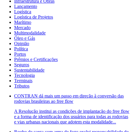
Infraestrutura e Obras
Lançamento
Logística
Logística de Projetos
Marítimo
Mercado
Multimodalidade
Óleo e Gás
Opinião
Política
Portos
Prêmios e Certificações
Seguros
Sustentabilidade
Tecnologia
Terminais
Tributos
CONTRAN dá mais um passo em direção à conversão das
rodovias brasileiras ao free flow
A Resolução institui as condições de implantação do free flow
e a forma de identificação dos usuários para todas as rodovias
e vias urbanas nacionais que adotem esta modalidade...
Roubo de carga com arma de fogo exclui responsabilidade do