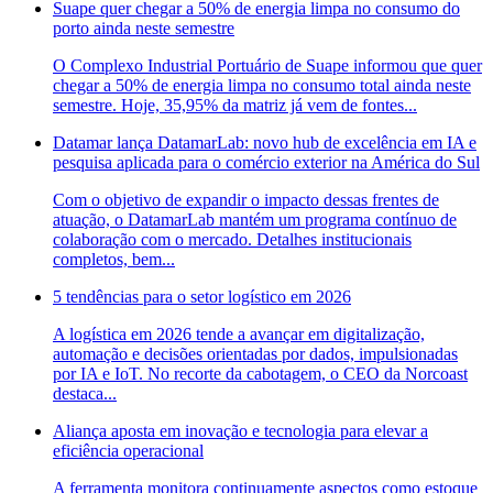
Suape quer chegar a 50% de energia limpa no consumo do
porto ainda neste semestre
O Complexo Industrial Portuário de Suape informou que quer
chegar a 50% de energia limpa no consumo total ainda neste
semestre. Hoje, 35,95% da matriz já vem de fontes...
Datamar lança DatamarLab: novo hub de excelência em IA e
pesquisa aplicada para o comércio exterior na América do Sul
Com o objetivo de expandir o impacto dessas frentes de
atuação, o DatamarLab mantém um programa contínuo de
colaboração com o mercado. Detalhes institucionais
completos, bem...
5 tendências para o setor logístico em 2026
A logística em 2026 tende a avançar em digitalização,
automação e decisões orientadas por dados, impulsionadas
por IA e IoT. No recorte da cabotagem, o CEO da Norcoast
destaca...
Aliança aposta em inovação e tecnologia para elevar a
eficiência operacional
A ferramenta monitora continuamente aspectos como estoque