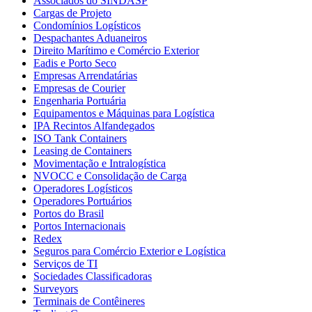
Associados do SINDASP
Cargas de Projeto
Condomínios Logísticos
Despachantes Aduaneiros
Direito Marítimo e Comércio Exterior
Eadis e Porto Seco
Empresas Arrendatárias
Empresas de Courier
Engenharia Portuária
Equipamentos e Máquinas para Logística
IPA Recintos Alfandegados
ISO Tank Containers
Leasing de Containers
Movimentação e Intralogística
NVOCC e Consolidação de Carga
Operadores Logísticos
Operadores Portuários
Portos do Brasil
Portos Internacionais
Redex
Seguros para Comércio Exterior e Logística
Serviços de TI
Sociedades Classificadoras
Surveyors
Terminais de Contêineres