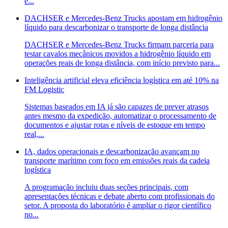
e...
DACHSER e Mercedes-Benz Trucks apostam em hidrogênio
líquido para descarbonizar o transporte de longa distância
DACHSER e Mercedes-Benz Trucks firmam parceria para
testar cavalos mecânicos movidos a hidrogênio líquido em
operações reais de longa distância, com início previsto para...
Inteligência artificial eleva eficiência logística em até 10% na
FM Logistic
Sistemas baseados em IA já são capazes de prever atrasos
antes mesmo da expedição, automatizar o processamento de
documentos e ajustar rotas e níveis de estoque em tempo
real,...
IA, dados operacionais e descarbonização avançam no
transporte marítimo com foco em emissões reais da cadeia
logística
A programação incluiu duas seções principais, com
apresentações técnicas e debate aberto com profissionais do
setor. A proposta do laboratório é ampliar o rigor científico
no...