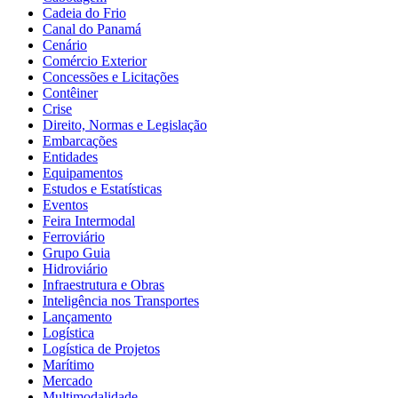
Cadeia do Frio
Canal do Panamá
Cenário
Comércio Exterior
Concessões e Licitações
Contêiner
Crise
Direito, Normas e Legislação
Embarcações
Entidades
Equipamentos
Estudos e Estatísticas
Eventos
Feira Intermodal
Ferroviário
Grupo Guia
Hidroviário
Infraestrutura e Obras
Inteligência nos Transportes
Lançamento
Logística
Logística de Projetos
Marítimo
Mercado
Multimodalidade