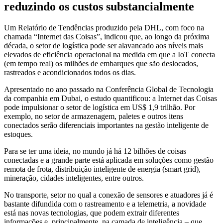
reduzindo os custos substancialmente
Um Relatório de Tendências produzido pela DHL, com foco na
chamada “Internet das Coisas”, indicou que, ao longo da próxima
década, o setor de logística pode ser alavancado aos níveis mais
elevados de eficiência operacional na medida em que a IoT conecta
(em tempo real) os milhões de embarques que são deslocados,
rastreados e acondicionados todos os dias.
Apresentado no ano passado na Conferência Global de Tecnologia
da companhia em Dubai, o estudo quantificou: a Internet das Coisas
pode impulsionar o setor de logística em US$ 1,9 trilhão. Por
exemplo, no setor de armazenagem, paletes e outros itens
conectados serão diferenciais importantes na gestão inteligente de
estoques.
Para se ter uma ideia, no mundo já há 12 bilhões de coisas
conectadas e a grande parte está aplicada em soluções como gestão
remota de frota, distribuição inteligente de energia (smart grid),
mineração, cidades inteligentes, entre outros.
No transporte, setor no qual a conexão de sensores e atuadores já é
bastante difundida com o rastreamento e a telemetria, a novidade
está nas novas tecnologias, que podem extrair diferentes
informações e, principalmente, na camada de inteligência – que