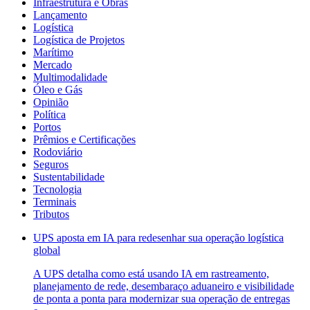
Infraestrutura e Obras
Lançamento
Logística
Logística de Projetos
Marítimo
Mercado
Multimodalidade
Óleo e Gás
Opinião
Política
Portos
Prêmios e Certificações
Rodoviário
Seguros
Sustentabilidade
Tecnologia
Terminais
Tributos
UPS aposta em IA para redesenhar sua operação logística
global
A UPS detalha como está usando IA em rastreamento,
planejamento de rede, desembaraço aduaneiro e visibilidade
de ponta a ponta para modernizar sua operação de entregas