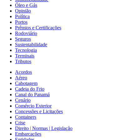
Óleo e Gás
Opinião
Política
Portos
Prêmios e Certificações
Rodoviário
Seguros
Sustentabilidade
Tecnologia
Terminais
Tributos
Acordos
Aéreo
Cabotagem
Cadeia do Frio
Canal do Panamá
Cenário
Comércio Exterior
Concessões e Licitações
Containers
Crise
Direito | Normas | Legislação
Embarcações
Entidades