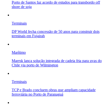
Porto de Santos faz acordo de estudos para transbordo off
shore de soja
Terminais
DP World fecha concessão de 50 anos para construir dois
terminais em Fujairah
Marítimo
Maersk lança solução integrada de cadeia fria para uvas do
Chile via porto de Wilmington
Terminais
TCP e Brado concluem obras que ampliam capacidade
ferroviária no Porto de Paranaguá