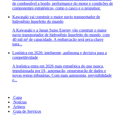
de combustível a bordo, performance do motor e condições de
componentes estratégicos, como o casco e o propulsor.
Kawasaki vai construir o maior navio transportador de
hidrogênio liquefeito do mundo
A Kawasaki e a Japan Suiso Energy vão construir o maior
navio transportador de hidrogênio liquefeito do mundo, com
40 mil m³ de capacidade. A embarcação será peça-chave
para...
Logística em 2026: inteligente, autônoma e decisiva para a
competitividade
A logística entra em 2026 mais estratégica do que nunca,
impulsionada por IA, automação, orquestração de dados e
novas regras tributárias. Com mais autonomia, previsibilidade
e...
Capa
Notícias
Artigos
Guia de Serviços