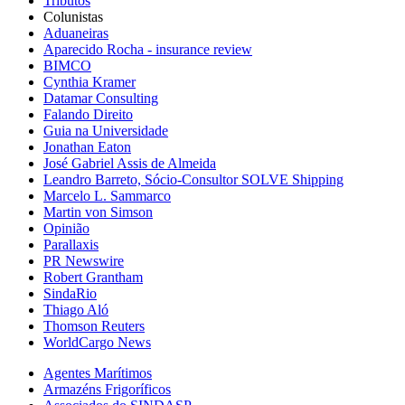
Tributos
Colunistas
Aduaneiras
Aparecido Rocha - insurance review
BIMCO
Cynthia Kramer
Datamar Consulting
Falando Direito
Guia na Universidade
Jonathan Eaton
José Gabriel Assis de Almeida
Leandro Barreto, Sócio-Consultor SOLVE Shipping
Marcelo L. Sammarco
Martin von Simson
Opinião
Parallaxis
PR Newswire
Robert Grantham
SindaRio
Thiago Aló
Thomson Reuters
WorldCargo News
Agentes Marítimos
Armazéns Frigoríficos