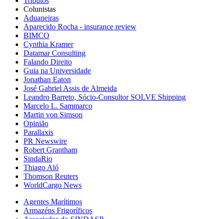
Tributos
Colunistas
Aduaneiras
Aparecido Rocha - insurance review
BIMCO
Cynthia Kramer
Datamar Consulting
Falando Direito
Guia na Universidade
Jonathan Eaton
José Gabriel Assis de Almeida
Leandro Barreto, Sócio-Consultor SOLVE Shipping
Marcelo L. Sammarco
Martin von Simson
Opinião
Parallaxis
PR Newswire
Robert Grantham
SindaRio
Thiago Aló
Thomson Reuters
WorldCargo News
Agentes Marítimos
Armazéns Frigoríficos