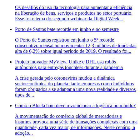
Os desafios do uso da tecnologia para aumentar a eficiência
na liberação de bens, serviços e produtos no setor portuário.
Esse foi o tema do segundo webinar da Digital Week...
Porto de Santos bate recorde em junho e no semestre
O Porto de Santos registrou em junho o 5º recorde
consecutivo mensal ao movimentar 12,3 milhões de toneladas,
alta de 6,2% sobre igual período de 2019. O resultado foi...
Projeto inovador MyView, Unike e DHL usa robôs
autônomos para entregas touchless durante a pandemia
A crise gerada pelo coronavírus mudou a dinâmica
socioeconômica do planeta, tanto empresas como indivíduos
foram obrigados a se adaptar a uma nova realidade e diversos
tipos de...
Como o Blockchain deve revolucionar a logística no mundo?
A movimentação do comércio global de mercadorias e
insumos provoca uma série de transações complexas com uma
quantidade, cada vez maior, de informações. Neste cenário, a
adoção...