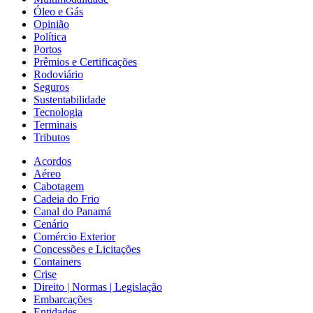
Óleo e Gás
Opinião
Política
Portos
Prêmios e Certificações
Rodoviário
Seguros
Sustentabilidade
Tecnologia
Terminais
Tributos
Acordos
Aéreo
Cabotagem
Cadeia do Frio
Canal do Panamá
Cenário
Comércio Exterior
Concessões e Licitações
Containers
Crise
Direito | Normas | Legislação
Embarcações
Entidades