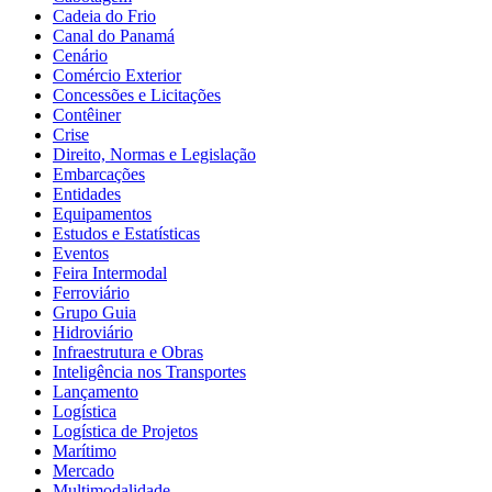
Cadeia do Frio
Canal do Panamá
Cenário
Comércio Exterior
Concessões e Licitações
Contêiner
Crise
Direito, Normas e Legislação
Embarcações
Entidades
Equipamentos
Estudos e Estatísticas
Eventos
Feira Intermodal
Ferroviário
Grupo Guia
Hidroviário
Infraestrutura e Obras
Inteligência nos Transportes
Lançamento
Logística
Logística de Projetos
Marítimo
Mercado
Multimodalidade