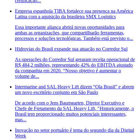
certificação...
Empresa espanhola TIBA fortalece sua presença na América
Latina com a aquisição da brasileira SMX Logistics
Essa importante aliança abrirá novas oportunidades para
ambas as organizações, que compartilharão ferramentas,
processos e soluções tecnológicas. Também está previsto o...
Hidrovias do Brasil expande sua atuação no Corredor Sul
As operações do Corredor Sul geraram receita operacional de
R$ 484,2 milhões, representando 42% do EBITDA ajustado
da companhia em 2020. “Nosso objetivo é aumentar o
volume de...
Intermarine and SAL Heavy Lift dizem “Ola Brasil” e abrem
um novo escritório conjunto em São Paulo
De acordo com o Jens Baumgarten, Diretor Executivo e
Chefe de Fretamento da SAL Heavy Lift, "Historicamente, o
Brasil tem proporcionado muitos potenciais interessantes,
mas...
Inovação no setor portuário é tema do segundo dia da Digital
Week