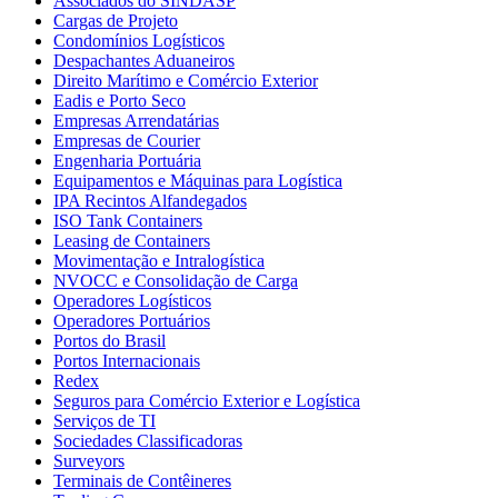
Associados do SINDASP
Cargas de Projeto
Condomínios Logísticos
Despachantes Aduaneiros
Direito Marítimo e Comércio Exterior
Eadis e Porto Seco
Empresas Arrendatárias
Empresas de Courier
Engenharia Portuária
Equipamentos e Máquinas para Logística
IPA Recintos Alfandegados
ISO Tank Containers
Leasing de Containers
Movimentação e Intralogística
NVOCC e Consolidação de Carga
Operadores Logísticos
Operadores Portuários
Portos do Brasil
Portos Internacionais
Redex
Seguros para Comércio Exterior e Logística
Serviços de TI
Sociedades Classificadoras
Surveyors
Terminais de Contêineres