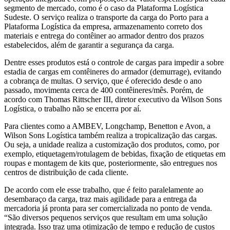
segmento de mercado, como é o caso da Plataforma Logística
Sudeste. O serviço realiza o transporte da carga do Porto para a
Plataforma Logística da empresa, armazenamento correto dos
materiais e entrega do contêiner ao armador dentro dos prazos
estabelecidos, além de garantir a segurança da carga.
Dentre esses produtos está o controle de cargas para impedir a sobre
estadia de cargas em contêineres do armador (demurrage), evitando
a cobrança de multas. O serviço, que é oferecido desde o ano
passado, movimenta cerca de 400 contêineres/mês. Porém, de
acordo com Thomas Rittscher III, diretor executivo da Wilson Sons
Logística, o trabalho não se encerra por aí.
Para clientes como a AMBEV, Longchamp, Benetton e Avon, a
Wilson Sons Logística também realiza a tropicalização das cargas.
Ou seja, a unidade realiza a customização dos produtos, como, por
exemplo, etiquetagem/rotulagem de bebidas, fixação de etiquetas em
roupas e montagem de kits que, posteriormente, são entregues nos
centros de distribuição de cada cliente.
De acordo com ele esse trabalho, que é feito paralelamente ao
desembaraço da carga, traz mais agilidade para a entrega da
mercadoria já pronta para ser comercializada no ponto de venda.
“São diversos pequenos serviços que resultam em uma solução
integrada. Isso traz uma otimização de tempo e redução de custos