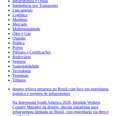
Infraestrutura e Obras
Inteligência nos Transportes
Lançamento
Logística
Marítimo
Mercado
Multimodalidade
Óleo e Gás
Opinião
Política
Portos
Prêmios e Certificações
Rodoviário
Seguros
Sustentabilidade
Tecnologia
Terminais
Tributos
deugro reforça presença no Brasil com foco em engenharia
logística e projetos de infraestrutura
Na Intermodal South America 2026, Hendrik Wolken,
Country Manager da deugro, discute estratégias para
infraestrutura limitada no Brasil, com engenharia via dteq e