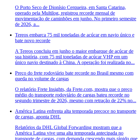
O Porto Seco de Dionísio Cerqueira, em Santa Catarina,
operado pela Multilog, registrou recorde mensal de
movimentação de caminhões em junho. No primeiro semestre
de 2026, a...
Tereos embarca 75 mil toneladas de açúcar em navio único e
bate novo recorde
A Tereos concluiu em junho o maior embarque de açúcar de
sua história, com 75 mil toneladas de açúcar VHP em um
único navio destinado à China. A operação foi realizada no...
Preço do frete rodoviário bate recorde no Brasil mesmo com
queda no volume de cargas
O relatório Frete Insights, da Frete.com, mostra que o preço
médio do transporte rodoviário de cargas bateu recorde no
segundo trimestre de 2026, mesmo com retração de 22% no...
América Latina enfrenta alta temporada precoce no transporte
de cargas, aponta DHL
Relatórios da DHL Global Forwarding mostram que a
América Latina vive uma alta temporada antecipada no
transporte de cargas, com demanda crescendo mais rápido que