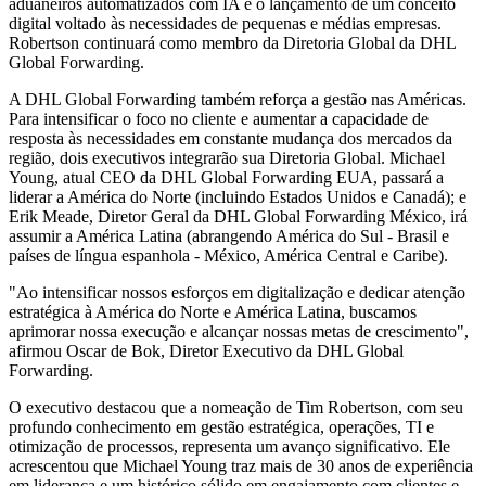
aduaneiros automatizados com IA e o lançamento de um conceito
digital voltado às necessidades de pequenas e médias empresas.
Robertson continuará como membro da Diretoria Global da DHL
Global Forwarding.
A DHL Global Forwarding também reforça a gestão nas Américas.
Para intensificar o foco no cliente e aumentar a capacidade de
resposta às necessidades em constante mudança dos mercados da
região, dois executivos integrarão sua Diretoria Global. Michael
Young, atual CEO da DHL Global Forwarding EUA, passará a
liderar a América do Norte (incluindo Estados Unidos e Canadá); e
Erik Meade, Diretor Geral da DHL Global Forwarding México, irá
assumir a América Latina (abrangendo América do Sul - Brasil e
países de língua espanhola - México, América Central e Caribe).
"Ao intensificar nossos esforços em digitalização e dedicar atenção
estratégica à América do Norte e América Latina, buscamos
aprimorar nossa execução e alcançar nossas metas de crescimento",
afirmou Oscar de Bok, Diretor Executivo da DHL Global
Forwarding.
O executivo destacou que a nomeação de Tim Robertson, com seu
profundo conhecimento em gestão estratégica, operações, TI e
otimização de processos, representa um avanço significativo. Ele
acrescentou que Michael Young traz mais de 30 anos de experiência
em liderança e um histórico sólido em engajamento com clientes e