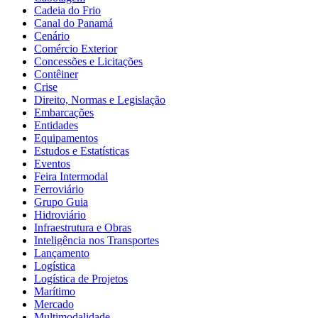
Cadeia do Frio
Canal do Panamá
Cenário
Comércio Exterior
Concessões e Licitações
Contêiner
Crise
Direito, Normas e Legislação
Embarcações
Entidades
Equipamentos
Estudos e Estatísticas
Eventos
Feira Intermodal
Ferroviário
Grupo Guia
Hidroviário
Infraestrutura e Obras
Inteligência nos Transportes
Lançamento
Logística
Logística de Projetos
Marítimo
Mercado
Multimodalidade