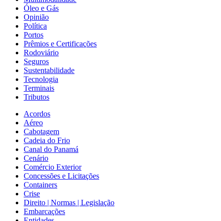
Óleo e Gás
Opinião
Política
Portos
Prêmios e Certificações
Rodoviário
Seguros
Sustentabilidade
Tecnologia
Terminais
Tributos
Acordos
Aéreo
Cabotagem
Cadeia do Frio
Canal do Panamá
Cenário
Comércio Exterior
Concessões e Licitações
Containers
Crise
Direito | Normas | Legislação
Embarcações
Entidades