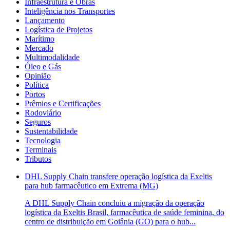
Infraestrutura e Obras
Inteligência nos Transportes
Lançamento
Logística de Projetos
Marítimo
Mercado
Multimodalidade
Óleo e Gás
Opinião
Política
Portos
Prêmios e Certificações
Rodoviário
Seguros
Sustentabilidade
Tecnologia
Terminais
Tributos
DHL Supply Chain transfere operação logística da Exeltis
para hub farmacêutico em Extrema (MG)
A DHL Supply Chain concluiu a migração da operação
logística da Exeltis Brasil, farmacêutica de saúde feminina, do
centro de distribuição em Goiânia (GO) para o hub...