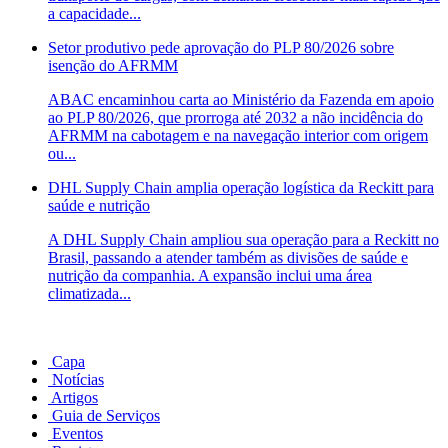
a capacidade...
Setor produtivo pede aprovação do PLP 80/2026 sobre
isenção do AFRMM
ABAC encaminhou carta ao Ministério da Fazenda em apoio
ao PLP 80/2026, que prorroga até 2032 a não incidência do
AFRMM na cabotagem e na navegação interior com origem
ou...
DHL Supply Chain amplia operação logística da Reckitt para
saúde e nutrição
A DHL Supply Chain ampliou sua operação para a Reckitt no
Brasil, passando a atender também as divisões de saúde e
nutrição da companhia. A expansão inclui uma área
climatizada...
Capa
Notícias
Artigos
Guia de Serviços
Eventos