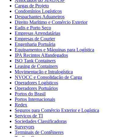
Associados do SINDASP
Cargas de Projeto
Condomínios Logísticos
Despachantes Aduaneiros
Direito Marítimo e Comércio Exterior
Eadis e Porto Seco
Empresas Arrendatárias
Empresas de Courier
Engenharia Portuária
Equipamentos e Máquinas para Logística
IPA Recintos Alfandegados
ISO Tank Containers
Leasing de Containers
Movimentação e Intralogística
NVOCC e Consolidação de Carga
Operadores Logísticos
Operadores Portuários
Portos do Brasil
Portos Internacionais
Redex
Seguros para Comércio Exterior e Logística
Serviços de TI
Sociedades Classificadoras
Surveyors
Terminais de Contêineres