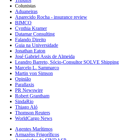
Tributos
Colunistas
Aduaneiras
Aparecido Rocha - insurance review
BIMCO
Cynthia Kramer
Datamar Consulting
Falando Direito
Guia na Universidade
Jonathan Eaton
José Gabriel Assis de Almeida
Leandro Barreto, Sócio-Consultor SOLVE Shipping
Marcelo L. Sammarco
Martin von Simson
Opinião
Parallaxis
PR Newswire
Robert Grantham
SindaRio
Thiago Aló
Thomson Reuters
WorldCargo News
Agentes Marítimos
Armazéns Frigoríficos