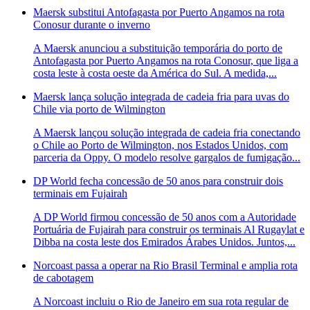
Maersk substitui Antofagasta por Puerto Angamos na rota
Conosur durante o inverno
A Maersk anunciou a substituição temporária do porto de
Antofagasta por Puerto Angamos na rota Conosur, que liga a
costa leste à costa oeste da América do Sul. A medida,...
Maersk lança solução integrada de cadeia fria para uvas do
Chile via porto de Wilmington
A Maersk lançou solução integrada de cadeia fria conectando
o Chile ao Porto de Wilmington, nos Estados Unidos, com
parceria da Oppy. O modelo resolve gargalos de fumigação...
DP World fecha concessão de 50 anos para construir dois
terminais em Fujairah
A DP World firmou concessão de 50 anos com a Autoridade
Portuária de Fujairah para construir os terminais Al Rugaylat e
Dibba na costa leste dos Emirados Árabes Unidos. Juntos,...
Norcoast passa a operar na Rio Brasil Terminal e amplia rota
de cabotagem
A Norcoast incluiu o Rio de Janeiro em sua rota regular de