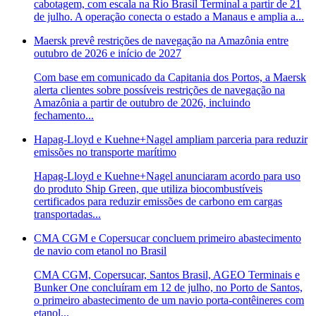
cabotagem, com escala na Rio Brasil Terminal a partir de 21
de julho. A operação conecta o estado a Manaus e amplia a...
Maersk prevê restrições de navegação na Amazônia entre
outubro de 2026 e início de 2027
Com base em comunicado da Capitania dos Portos, a Maersk
alerta clientes sobre possíveis restrições de navegação na
Amazônia a partir de outubro de 2026, incluindo
fechamento...
Hapag-Lloyd e Kuehne+Nagel ampliam parceria para reduzir
emissões no transporte marítimo
Hapag-Lloyd e Kuehne+Nagel anunciaram acordo para uso
do produto Ship Green, que utiliza biocombustíveis
certificados para reduzir emissões de carbono em cargas
transportadas...
CMA CGM e Copersucar concluem primeiro abastecimento
de navio com etanol no Brasil
CMA CGM, Copersucar, Santos Brasil, AGEO Terminais e
Bunker One concluíram em 12 de julho, no Porto de Santos,
o primeiro abastecimento de um navio porta-contêineres com
etanol...