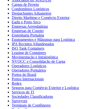
Associados do SINDASP
Cargas de Projeto
Condomínios Logísticos
Despachantes Aduaneiros
Direito Marítimo e Comércio Exterior
Eadis e Porto Seco
Empresas Arrendatárias
Empresas de Courier
Engenharia Portuária
Equipamentos e Máquinas para Logística
IPA Recintos Alfandegados
ISO Tank Containers
Leasing de Containers
Movimentação e Intralogística
NVOCC e Consolidação de Carga
Operadores Logísticos
Operadores Portuários
Portos do Brasil
Portos Internacionais
Redex
Seguros para Comércio Exterior e Logística
Serviços de TI
Sociedades Classificadoras
Surveyors
Terminais de Contêineres