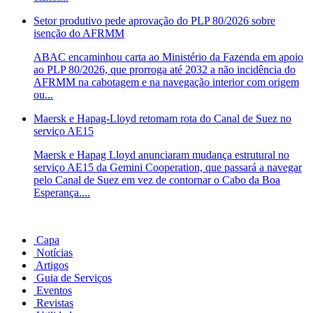
Setor produtivo pede aprovação do PLP 80/2026 sobre
isenção do AFRMM
ABAC encaminhou carta ao Ministério da Fazenda em apoio
ao PLP 80/2026, que prorroga até 2032 a não incidência do
AFRMM na cabotagem e na navegação interior com origem
ou...
Maersk e Hapag-Lloyd retomam rota do Canal de Suez no
serviço AE15
Maersk e Hapag Lloyd anunciaram mudança estrutural no
serviço AE15 da Gemini Cooperation, que passará a navegar
pelo Canal de Suez em vez de contornar o Cabo da Boa
Esperança....
Capa
Notícias
Artigos
Guia de Serviços
Eventos
Revistas