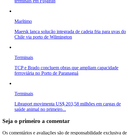
terminais em Fujairah
Marítimo
Maersk lança solução integrada de cadeia fria para uvas do
Chile via porto de Wilmington
Terminais
TCP e Brado concluem obras que ampliam capacidade
ferroviária no Porto de Paranaguá
Terminais
Libraport movimenta US$ 203,58 milhões em cargas de
saúde animal no primeiro...
Seja o primeiro a comentar
Os comentários e avaliações são de responsabilidade exclusiva de