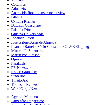
Tributos
Colunistas
Aduaneiras
Aparecido Rocha - insurance review
BIMCO
Cynthia Kramer
Datamar Consulting
Falando Direito
Guia na Universidade
Jonathan Eaton
José Gabriel Assis de Almeida
Leandro Barreto, Sócio-Consultor SOLVE Shipping
Marcelo L. Sammarco
Martin von Simson
Opinião
Parallaxis
PR Newswire
Robert Grantham
SindaRio
Thiago Aló
Thomson Reuters
WorldCargo News
Agentes Marítimos
Armazéns Frigoríficos