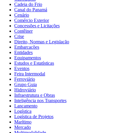
Cadeia do Frio
Canal do Panamá
Cenário
Comércio Exterior
Concessões e Licitações
Contêiner
Crise
Direito, Normas e Legislação
Embarcações
Entidades
Equipamentos
Estudos e Estatísticas
Eventos
Feira Intermodal
Ferroviário
Grupo Guia
Hidroviário
Infraestrutura e Obras
Inteligência nos Transportes
Lançamento
Logística
Logística de Projetos
Marítimo
Mercado
Multimodalidade