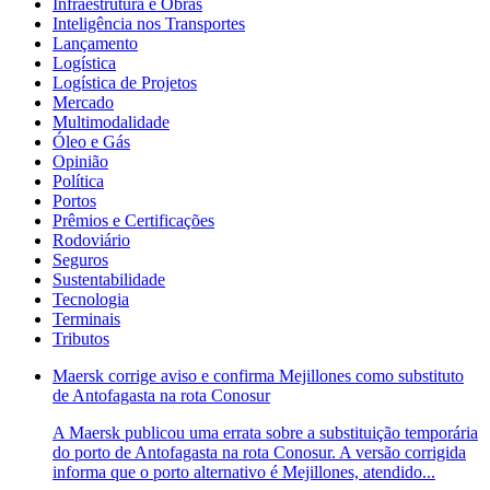
Infraestrutura e Obras
Inteligência nos Transportes
Lançamento
Logística
Logística de Projetos
Mercado
Multimodalidade
Óleo e Gás
Opinião
Política
Portos
Prêmios e Certificações
Rodoviário
Seguros
Sustentabilidade
Tecnologia
Terminais
Tributos
Maersk corrige aviso e confirma Mejillones como substituto
de Antofagasta na rota Conosur
A Maersk publicou uma errata sobre a substituição temporária
do porto de Antofagasta na rota Conosur. A versão corrigida
informa que o porto alternativo é Mejillones, atendido...