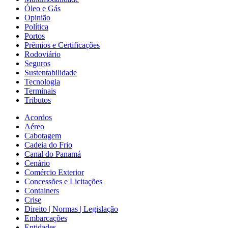
Óleo e Gás
Opinião
Política
Portos
Prêmios e Certificações
Rodoviário
Seguros
Sustentabilidade
Tecnologia
Terminais
Tributos
Acordos
Aéreo
Cabotagem
Cadeia do Frio
Canal do Panamá
Cenário
Comércio Exterior
Concessões e Licitações
Containers
Crise
Direito | Normas | Legislação
Embarcações
Entidades