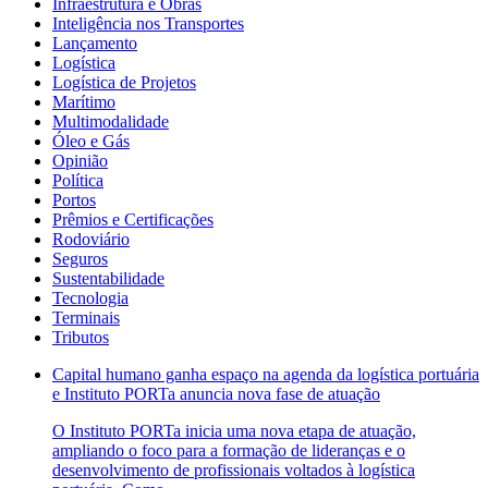
Infraestrutura e Obras
Inteligência nos Transportes
Lançamento
Logística
Logística de Projetos
Marítimo
Multimodalidade
Óleo e Gás
Opinião
Política
Portos
Prêmios e Certificações
Rodoviário
Seguros
Sustentabilidade
Tecnologia
Terminais
Tributos
Capital humano ganha espaço na agenda da logística portuária
e Instituto PORTa anuncia nova fase de atuação
O Instituto PORTa inicia uma nova etapa de atuação,
ampliando o foco para a formação de lideranças e o
desenvolvimento de profissionais voltados à logística