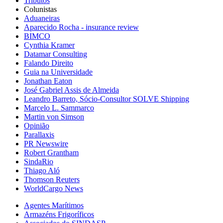
Tributos
Colunistas
Aduaneiras
Aparecido Rocha - insurance review
BIMCO
Cynthia Kramer
Datamar Consulting
Falando Direito
Guia na Universidade
Jonathan Eaton
José Gabriel Assis de Almeida
Leandro Barreto, Sócio-Consultor SOLVE Shipping
Marcelo L. Sammarco
Martin von Simson
Opinião
Parallaxis
PR Newswire
Robert Grantham
SindaRio
Thiago Aló
Thomson Reuters
WorldCargo News
Agentes Marítimos
Armazéns Frigoríficos