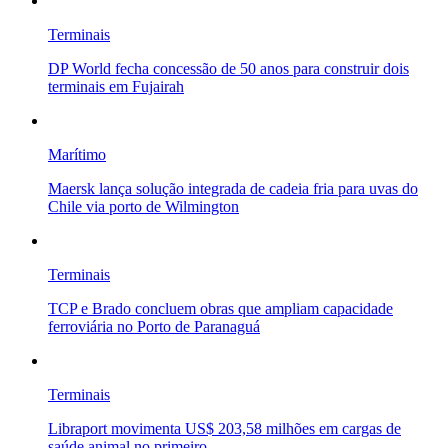
Terminais
DP World fecha concessão de 50 anos para construir dois
terminais em Fujairah
Marítimo
Maersk lança solução integrada de cadeia fria para uvas do
Chile via porto de Wilmington
Terminais
TCP e Brado concluem obras que ampliam capacidade
ferroviária no Porto de Paranaguá
Terminais
Libraport movimenta US$ 203,58 milhões em cargas de
saúde animal no primeiro...