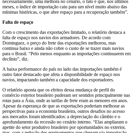
necessariamente, uma melhora no cenário, o fato é que, nos últimos
meses, o índice de importação caiu para um nível muito abaixo das
mínimas históricas, o que abre espaço para a recuperação também”.
Falta de espaço
Com o crescimento das exportações limitado, o relatório destaca a
falta de espaço nos navios dos armadores. De acordo com
Dominguez, o preço do frete das exportações melhorou, mas
continua baixo e ainda não cobre o custo de se trazer mais navios
para o Brasil. “Pelo menos enquanto as importações continuarem em
declínio”, diz.
A baixa performance do país no lado das importações também é
outro fator destacado que afeta a disponibilidade de espaço nos
navios, impactando também a capacidade dos exportadores.
O relatório aponta que os efeitos dessa mudança de perfil do
comércio exterior brasileiro puderam ser sentidos principalmente nas
rotas para a Ásia, onde as tarifas de frete eram as menores em anos.
Apesar da esperança de que as exportações poderiam melhorar as
perspectivas para a economia brasileira, outros desafios no acesso
aos mercados foram identificados: a depreciação do câmbio e o
aprofundamento da recessão no cenário interno. “Elas ampliaram o
apetite do setor produtivo brasileiro por oportunidades no exterior,
mas, com a redução dos equipamentos que chegam via importação,