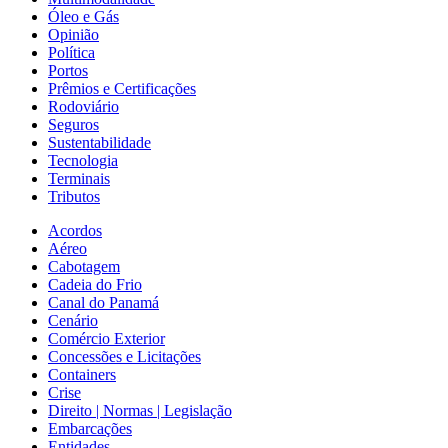
Óleo e Gás
Opinião
Política
Portos
Prêmios e Certificações
Rodoviário
Seguros
Sustentabilidade
Tecnologia
Terminais
Tributos
Acordos
Aéreo
Cabotagem
Cadeia do Frio
Canal do Panamá
Cenário
Comércio Exterior
Concessões e Licitações
Containers
Crise
Direito | Normas | Legislação
Embarcações
Entidades