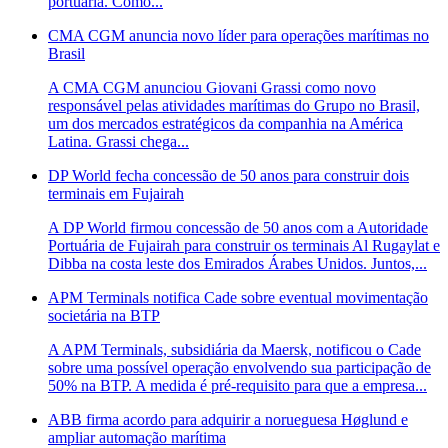
portuária. Como...
CMA CGM anuncia novo líder para operações marítimas no
Brasil
A CMA CGM anunciou Giovani Grassi como novo
responsável pelas atividades marítimas do Grupo no Brasil,
um dos mercados estratégicos da companhia na América
Latina. Grassi chega...
DP World fecha concessão de 50 anos para construir dois
terminais em Fujairah
A DP World firmou concessão de 50 anos com a Autoridade
Portuária de Fujairah para construir os terminais Al Rugaylat e
Dibba na costa leste dos Emirados Árabes Unidos. Juntos,...
APM Terminals notifica Cade sobre eventual movimentação
societária na BTP
A APM Terminals, subsidiária da Maersk, notificou o Cade
sobre uma possível operação envolvendo sua participação de
50% na BTP. A medida é pré-requisito para que a empresa...
ABB firma acordo para adquirir a norueguesa Høglund e
ampliar automação marítima