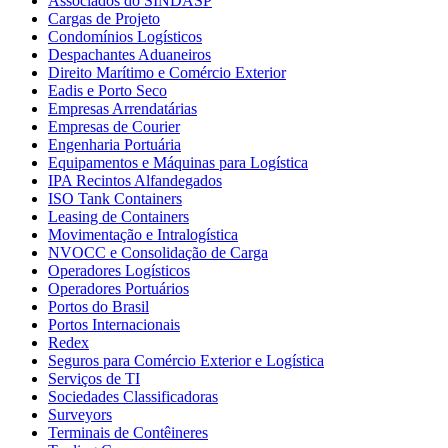
Associados do SINDASP
Cargas de Projeto
Condomínios Logísticos
Despachantes Aduaneiros
Direito Marítimo e Comércio Exterior
Eadis e Porto Seco
Empresas Arrendatárias
Empresas de Courier
Engenharia Portuária
Equipamentos e Máquinas para Logística
IPA Recintos Alfandegados
ISO Tank Containers
Leasing de Containers
Movimentação e Intralogística
NVOCC e Consolidação de Carga
Operadores Logísticos
Operadores Portuários
Portos do Brasil
Portos Internacionais
Redex
Seguros para Comércio Exterior e Logística
Serviços de TI
Sociedades Classificadoras
Surveyors
Terminais de Contêineres