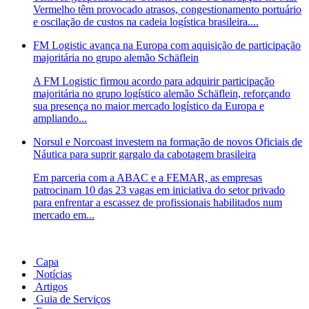
Vermelho têm provocado atrasos, congestionamento portuário
e oscilação de custos na cadeia logística brasileira....
FM Logistic avança na Europa com aquisição de participação
majoritária no grupo alemão Schäflein
A FM Logistic firmou acordo para adquirir participação
majoritária no grupo logístico alemão Schäflein, reforçando
sua presença no maior mercado logístico da Europa e
ampliando...
Norsul e Norcoast investem na formação de novos Oficiais de
Náutica para suprir gargalo da cabotagem brasileira
Em parceria com a ABAC e a FEMAR, as empresas
patrocinam 10 das 23 vagas em iniciativa do setor privado
para enfrentar a escassez de profissionais habilitados num
mercado em...
Capa
Notícias
Artigos
Guia de Serviços