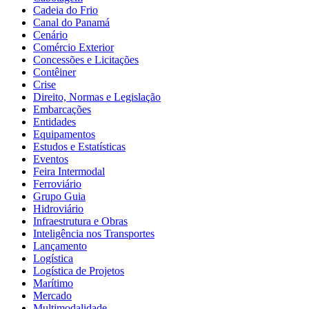
Cadeia do Frio
Canal do Panamá
Cenário
Comércio Exterior
Concessões e Licitações
Contêiner
Crise
Direito, Normas e Legislação
Embarcações
Entidades
Equipamentos
Estudos e Estatísticas
Eventos
Feira Intermodal
Ferroviário
Grupo Guia
Hidroviário
Infraestrutura e Obras
Inteligência nos Transportes
Lançamento
Logística
Logística de Projetos
Marítimo
Mercado
Multimodalidade