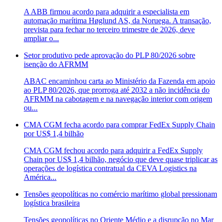
A ABB firmou acordo para adquirir a especialista em
automação marítima Høglund AS, da Noruega. A transação,
prevista para fechar no terceiro trimestre de 2026, deve
ampliar o...
Setor produtivo pede aprovação do PLP 80/2026 sobre
isenção do AFRMM
ABAC encaminhou carta ao Ministério da Fazenda em apoio
ao PLP 80/2026, que prorroga até 2032 a não incidência do
AFRMM na cabotagem e na navegação interior com origem
ou...
CMA CGM fecha acordo para comprar FedEx Supply Chain
por US$ 1,4 bilhão
CMA CGM fechou acordo para adquirir a FedEx Supply
Chain por US$ 1,4 bilhão, negócio que deve quase triplicar as
operações de logística contratual da CEVA Logistics na
América...
Tensões geopolíticas no comércio marítimo global pressionam
logística brasileira
Tensões geopolíticas no Oriente Médio e a disrupção no Mar